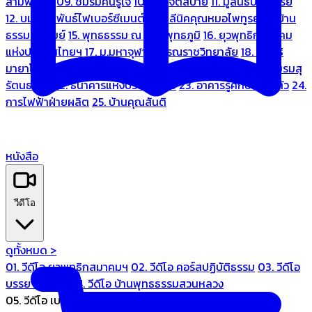
สามพระยา
09. ชมรมคนรู้ใจ
10. บ้านจิตสบาย
11. มูลนิธิบ้านอารีย์
12. บมจ.มหพันธ์ไฟเบอร์ซีเมนต์
13. คลีนิคคุณหมอไพทูรย์
14. บ้าน
ธรรมะรื่นรมย์
15. พุทธธรรม ณ แดนพุทธภูมิ
16. ยุวพุทธิกสมาคม
แห่งประเทศไทยฯ
17. ม.มหาจุฬาลงกรณราชวิทยาลัย
18. มูลนิธิ
มายาโคตมี
19. ariya wellness center
20. การบินไทย
21. ชมรมสุ
รัตนธรรม
22. ธนาคารแห่งประเทศไทย
23. อาคารรู้ศึกษารู้สึกตัว
24.
การไฟฟ้าฝ่ายผลิต
25. บ้านคุณสันติ
หนังสือ
วีดีโอ
ดูทั้งหมด >
01. วีดีโอ ยุวพุทธิกสมาคมฯ
02. วีดีโอ คอร์สปฏิบัติธรรม
03. วีดีโอ
บรรยายทั่วไป
04. วีดีโอ บ้านพุทธธรรมสวนหลวง
05. วีดีโอ เบนซ์ทองหล่อ