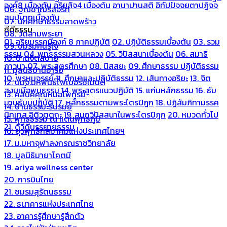
องค์8 เบื้องต้น
อริยสัจ4 เบื้องต้น
อานาปานสติ
อิทัปปัจจยตาปฏิจจ
06. ฐณิชาฌ์รีสอร์ท
สมุปบาทเบื้องต้น
07. นักศึกษาธรรมลาดพร้าว
ซีดีธรรม
08. วัดสามพระยา
01. อริยมรรคมีองค์ 8 ภาคปฏิบัติ
02. ปฏิบัติธรรมเบื้องต้น
03. รวม
09. ชมรมคนรู้ใจ
ธรรม
04. พุทธธรรมสวนหลวง
05. วิปัสสนาเบื้องต้น
06. สมาธิ
10. บ้านจิตสบาย
ภาวนา
07. พระสูตรศึกษา
08. นิสสยะ
09. ศึกษาธรรม ปฏิบัติธรรม
11. มูลนิธิบ้านอารีย์
10. พรหมจรรย์
11. ศึกษาและปฏิบัติธรรม
12. เส้นทางอริยะ
13. จิต
12. บมจ.มหพันธ์ไฟเบอร์ซีเมนต์
สงบเมื่อพบธรรม
14. พระสูตรแนวปฏิบัติ
15. แก่นหลักธรรม
16. ธัม
13. คลีนิคคุณหมอไพทูรย์
มานุธัมมปฏิบัติ
17. หลักธรรมตามพระไตรปิฎก
18. ปฏิสัมภิทามรรค
14. บ้านธรรมะรื่นรมย์
นิทเทส อิติวุตตกะ
19. สมถวิปัสสนาในพระไตรปิฎก
20. หมวดทั่วไป
15. พุทธธรรม ณ แดนพุทธภูมิ
21. ดีวีดีบรรยายธรรม
16. ยุวพุทธิกสมาคมแห่งประเทศไทยฯ
17. ม.มหาจุฬาลงกรณราชวิทยาลัย
18. มูลนิธิมายาโคตมี
19. ariya wellness center
20. การบินไทย
21. ชมรมสุรัตนธรรม
22. ธนาคารแห่งประเทศไทย
23. อาคารรู้ศึกษารู้สึกตัว