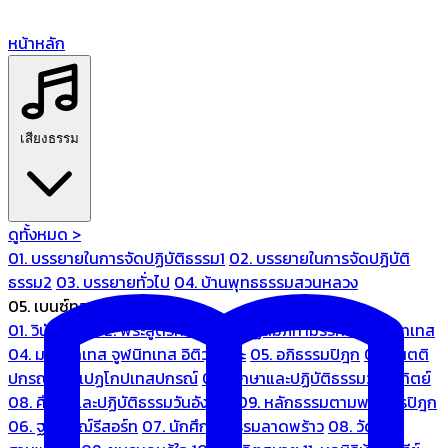
หน้าหลัก
เสียงธรรม
ดูทั้งหมด >
01. บรรยายในการจัดปฏิบัติธรรม1
02. บรรยายในการจัดปฏิบัติ
ธรรม2
03. บรรยายทั่วไป
04. บ้านพุทธธรรมสวนหลวง
05. เบนซ์ทองหล่อ
01. วินัยปิฎก
02. พระสูตรศึกษา
03. ปฏิสัมภิทามรรคและจูฬนิทเทส
04. มหานิทเทส จูฬนิทเทส อิติวุตตกะ
05. อภิธรรมปิฎก
06. เนตติ
ปกรณ์ และเปฏโกปเทสปกรณ์
07. ศึกษาและปฏิบัติธรรมวันอาทิตย์
08. ศึกษาและปฏิบัติธรรมวันอังคาร
09. หลักธรรมตามพระไตรปิฎก
06. ฐณิชาฌ์รีสอร์ท
07. นักศึกษาธรรมลาดพร้าว
08. วัด