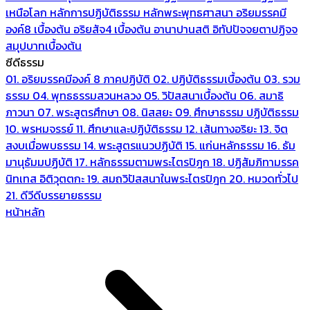
เหนือโลก
หลักการปฏิบัติธรรม
หลักพระพุทธศาสนา
อริยมรรคมี
องค์8 เบื้องต้น
อริยสัจ4 เบื้องต้น
อานาปานสติ
อิทัปปัจจยตาปฏิจจ
สมุปบาทเบื้องต้น
ซีดีธรรม
01. อริยมรรคมีองค์ 8 ภาคปฏิบัติ
02. ปฏิบัติธรรมเบื้องต้น
03. รวม
ธรรม
04. พุทธธรรมสวนหลวง
05. วิปัสสนาเบื้องต้น
06. สมาธิ
ภาวนา
07. พระสูตรศึกษา
08. นิสสยะ
09. ศึกษาธรรม ปฏิบัติธรรม
10. พรหมจรรย์
11. ศึกษาและปฏิบัติธรรม
12. เส้นทางอริยะ
13. จิต
สงบเมื่อพบธรรม
14. พระสูตรแนวปฏิบัติ
15. แก่นหลักธรรม
16. ธัม
มานุธัมมปฏิบัติ
17. หลักธรรมตามพระไตรปิฎก
18. ปฏิสัมภิทามรรค
นิทเทส อิติวุตตกะ
19. สมถวิปัสสนาในพระไตรปิฎก
20. หมวดทั่วไป
21. ดีวีดีบรรยายธรรม
หน้าหลัก