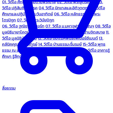
01. วีดีโอ ศึกษาธรรมตามพระบาลี
02. วีดีโอ พระสูตรศึกษา
03.
วีดีโอ ปฏิสัมภิทามรรค
04. วีดีโอ นิทเทสและอิติวุตตกะ
05. วีดีโอ
ศึกษาและปฏิบัติธรรมวันอาทิตย์
06. วีดีโอ หลักธรรมตามพระ
ไตรปิฎก
07. วีดีโอ พระวินัยปิฎก
06. วีดีโอ ฐณิชาฌ์รีสอร์ท
07. วีดีโอ ม.มหาจุฬาลงกรณฯ
08. วีดีโอ
มูลนิธิมายาโคตมี
09. วีดีโอ ชมรมคนรู้ใจ
10. วีดีโอ บ้านจิตสบาย
11.
วีดีโอ มูลนิธิบ้านอารีย์
12. วีดีโอ บมจ.มหพันธ์ไฟเบอร์ซีเมนต์
13.
คลีนิคคุณหมอไพทูรย์
14. วีดีโอ บ้านธรรมะรื่นรมย์
15-วีดีโอ พุทธ
ธรรม ณ แดนพุทธภูมิ
18. วีดีโอ ชมรมสุรัตนธรรม
19. วีดีโอ อาคารรู้
ศึกษา รู้สึกตัว
สื่อธรรม