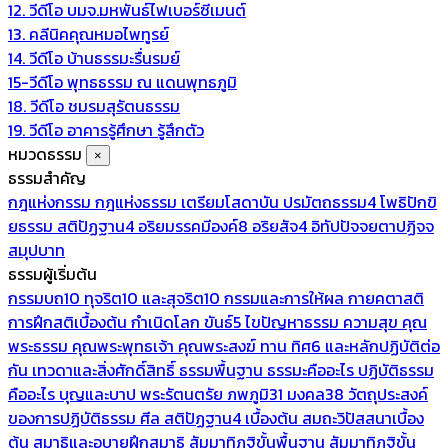
12. วีดีโอ บมจ.มหพันธ์ไฟเบอร์ซีเมนต์
13. คลีนิคคุณหมอไพทูรย์
14. วีดีโอ บ้านธรรมะรื่นรมย์
15-วีดีโอ พุทธธรรม ณ แดนพุทธภูมิ
18. วีดีโอ ชมรมสุรัตนธรรม
19. วีดีโอ อาคารรู้ศึกษา รู้สึกตัว
หมวดธรรม
×
ธรรมสำคัญ
กฎแห่งกรรม
กฎแห่งธรรม
เตรียมโสดาบัน
ปรมัตถธรรม4
โพธิปักขิ
ยธรรม
สติปัฏฐาน4
อริยมรรคมีองค์8
อริยสัจ4
อิทัปปัจจยตาปฏิจจ
สมุปบาท
ธรรมผู้เริ่มต้น
กรรมบถ10 ทุจริต10 และสุจริต10
กรรมและการให้ผล
กายคตาสติ
การฝึกสติเบื้องต้น
กำเนิดโลก
ขันธ์5
ไขปัญหาธรรม
ความสุข
คุณ
พระธรรม
คุณพระพุทธเจ้า
คุณพระสงฆ์
ทาน
ทิศ6 และหลักปฏิบัติต่อ
กัน
เทวดาและสิ่งศักดิ์สิทธิ์
ธรรมพื้นฐาน
ธรรมะคืออะไร ปฏิบัติธรรม
คืออะไร
บุญและบาป
พระรัตนตรัย
ภพภูมิ31
มงคล38
วัตถุประสงค์
ของการปฏิบัติธรรม
ศีล
สติปัฏฐาน4 เบื้องต้น
สมถะวิปัสสนาเบื้อง
ต้น
สมาธิและอุบายฝึกสมาธิ
สัมมาทิฏฐิขั้นพื้นฐาน
สัมมาทิฏฐิขั้น