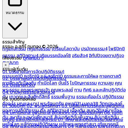
หมวดธรรม
ธรรมสำคัญ
ธรรมะ อ.สุภีร์ ทุมทอง © 2026
กฎแห่งกรรม
กฎแห่งธรรม
เตรียมโสดาบัน
ปรมัตถธรรม4
โพธิปักขิ
ยธรรม
สติปัฏฐาน4
อริยมรรคมีองค์8
อริยสัจ4
อิทัปปัจจยตาปฏิจจ
เสียงธรรม
ดูทั้งหมด >
สมุปบาท
×
ธรรมผู้เริ่มต้น
01. บรรยายในการจัดปฏิบัติธรรม1
กรรมบถ10 ทุจริต10 และสุจริต10
กรรมและการให้ผล
กายคตาสติ
02. บรรยายในการจัดปฏิบัติธรรม2
การฝึกสติเบื้องต้น
กำเนิดโลก
ขันธ์5
ไขปัญหาธรรม
ความสุข
คุณ
03. บรรยายทั่วไป
พระธรรม
คุณพระพุทธเจ้า
คุณพระสงฆ์
ทาน
ทิศ6 และหลักปฏิบัติต่อ
04. บ้านพุทธธรรมสวนหลวง
กัน
เทวดาและสิ่งศักดิ์สิทธิ์
ธรรมพื้นฐาน
ธรรมะคืออะไร ปฏิบัติธรรม
05. เบนซ์ทองหล่อ
คืออะไร
บุญและบาป
พระรัตนตรัย
ภพภูมิ31
มงคล38
วัตถุประสงค์
01. วินัยปิฎก
02. พระสูตรศึกษา
03. ปฏิสัมภิทามรรคและจูฬนิทเทส
ของการปฏิบัติธรรม
ศีล
สติปัฏฐาน4 เบื้องต้น
สมถะวิปัสสนาเบื้อง
04. มหานิทเทส จูฬนิทเทส อิติวุตตกะ
05. อภิธรรมปิฎก
06. เนตติ
ต้น
สมาธิและอุบายฝึกสมาธิ
สัมมาทิฏฐิขั้นพื้นฐาน
สัมมาทิฏฐิขั้น
ปกรณ์ และเปฏโกปเทสปกรณ์
07. ศึกษาและปฏิบัติธรรมวันอาทิตย์
เหนือโลก
หลักการปฏิบัติธรรม
หลักพระพุทธศาสนา
อริยมรรคมี
08. ศึกษาและปฏิบัติธรรมวันอังคาร
09. หลักธรรมตามพระไตรปิฎก