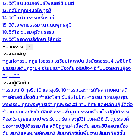
12. วีดีโอ บมจ.มหพันธ์ไฟเบอร์ซีเมนต์
13. คลีนิคคุณหมอไพทูรย์
14. วีดีโอ บ้านธรรมะรื่นรมย์
15-วีดีโอ พุทธธรรม ณ แดนพุทธภูมิ
18. วีดีโอ ชมรมสุรัตนธรรม
19. วีดีโอ อาคารรู้ศึกษา รู้สึกตัว
หมวดธรรม
×
ธรรมสำคัญ
กฎแห่งกรรม
กฎแห่งธรรม
เตรียมโสดาบัน
ปรมัตถธรรม4
โพธิปักขิ
ยธรรม
สติปัฏฐาน4
อริยมรรคมีองค์8
อริยสัจ4
อิทัปปัจจยตาปฏิจจ
สมุปบาท
ธรรมผู้เริ่มต้น
กรรมบถ10 ทุจริต10 และสุจริต10
กรรมและการให้ผล
กายคตาสติ
การฝึกสติเบื้องต้น
กำเนิดโลก
ขันธ์5
ไขปัญหาธรรม
ความสุข
คุณ
พระธรรม
คุณพระพุทธเจ้า
คุณพระสงฆ์
ทาน
ทิศ6 และหลักปฏิบัติต่อ
กัน
เทวดาและสิ่งศักดิ์สิทธิ์
ธรรมพื้นฐาน
ธรรมะคืออะไร ปฏิบัติธรรม
คืออะไร
บุญและบาป
พระรัตนตรัย
ภพภูมิ31
มงคล38
วัตถุประสงค์
ของการปฏิบัติธรรม
ศีล
สติปัฏฐาน4 เบื้องต้น
สมถะวิปัสสนาเบื้อง
ต้น
สมาธิและอุบายฝึกสมาธิ
สัมมาทิฏฐิขั้นพื้นฐาน
สัมมาทิฏฐิขั้น