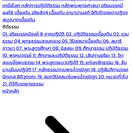
เหนือโลก
หลักการปฏิบัติธรรม
หลักพระพุทธศาสนา
อริยมรรคมี
องค์8 เบื้องต้น
อริยสัจ4 เบื้องต้น
อานาปานสติ
อิทัปปัจจยตาปฏิจจ
สมุปบาทเบื้องต้น
ซีดีธรรม
01. อริยมรรคมีองค์ 8 ภาคปฏิบัติ
02. ปฏิบัติธรรมเบื้องต้น
03. รวม
ธรรม
04. พุทธธรรมสวนหลวง
05. วิปัสสนาเบื้องต้น
06. สมาธิ
ภาวนา
07. พระสูตรศึกษา
08. นิสสยะ
09. ศึกษาธรรม ปฏิบัติธรรม
10. พรหมจรรย์
11. ศึกษาและปฏิบัติธรรม
12. เส้นทางอริยะ
13. จิต
สงบเมื่อพบธรรม
14. พระสูตรแนวปฏิบัติ
15. แก่นหลักธรรม
16. ธัม
มานุธัมมปฏิบัติ
17. หลักธรรมตามพระไตรปิฎก
18. ปฏิสัมภิทามรรค
นิทเทส อิติวุตตกะ
19. สมถวิปัสสนาในพระไตรปิฎก
20. หมวดทั่วไป
21. ดีวีดีบรรยายธรรม
หน้าหลัก