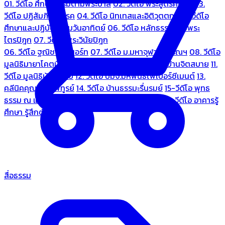
01. วีดีโอ ศึกษาธรรมตามพระบาลี
02. วีดีโอ พระสูตรศึกษา
03.
วีดีโอ ปฏิสัมภิทามรรค
04. วีดีโอ นิทเทสและอิติวุตตกะ
05. วีดีโอ
ศึกษาและปฏิบัติธรรมวันอาทิตย์
06. วีดีโอ หลักธรรมตามพระ
ไตรปิฎก
07. วีดีโอ พระวินัยปิฎก
06. วีดีโอ ฐณิชาฌ์รีสอร์ท
07. วีดีโอ ม.มหาจุฬาลงกรณฯ
08. วีดีโอ
มูลนิธิมายาโคตมี
09. วีดีโอ ชมรมคนรู้ใจ
10. วีดีโอ บ้านจิตสบาย
11.
วีดีโอ มูลนิธิบ้านอารีย์
12. วีดีโอ บมจ.มหพันธ์ไฟเบอร์ซีเมนต์
13.
คลีนิคคุณหมอไพทูรย์
14. วีดีโอ บ้านธรรมะรื่นรมย์
15-วีดีโอ พุทธ
ธรรม ณ แดนพุทธภูมิ
18. วีดีโอ ชมรมสุรัตนธรรม
19. วีดีโอ อาคารรู้
ศึกษา รู้สึกตัว
สื่อธรรม