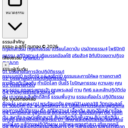
หมวดธรรม
ธรรมสำคัญ
ธรรมะ อ.สุภีร์ ทุมทอง © 2026
กฎแห่งกรรม
กฎแห่งธรรม
เตรียมโสดาบัน
ปรมัตถธรรม4
โพธิปักขิ
ยธรรม
สติปัฏฐาน4
อริยมรรคมีองค์8
อริยสัจ4
อิทัปปัจจยตาปฏิจจ
เสียงธรรม
ดูทั้งหมด >
สมุปบาท
×
ธรรมผู้เริ่มต้น
01. บรรยายในการจัดปฏิบัติธรรม1
กรรมบถ10 ทุจริต10 และสุจริต10
กรรมและการให้ผล
กายคตาสติ
02. บรรยายในการจัดปฏิบัติธรรม2
การฝึกสติเบื้องต้น
กำเนิดโลก
ขันธ์5
ไขปัญหาธรรม
ความสุข
คุณ
03. บรรยายทั่วไป
พระธรรม
คุณพระพุทธเจ้า
คุณพระสงฆ์
ทาน
ทิศ6 และหลักปฏิบัติต่อ
04. บ้านพุทธธรรมสวนหลวง
กัน
เทวดาและสิ่งศักดิ์สิทธิ์
ธรรมพื้นฐาน
ธรรมะคืออะไร ปฏิบัติธรรม
05. เบนซ์ทองหล่อ
คืออะไร
บุญและบาป
พระรัตนตรัย
ภพภูมิ31
มงคล38
วัตถุประสงค์
01. วินัยปิฎก
02. พระสูตรศึกษา
03. ปฏิสัมภิทามรรคและจูฬนิทเทส
ของการปฏิบัติธรรม
ศีล
สติปัฏฐาน4 เบื้องต้น
สมถะวิปัสสนาเบื้อง
04. มหานิทเทส จูฬนิทเทส อิติวุตตกะ
05. อภิธรรมปิฎก
06. เนตติ
ต้น
สมาธิและอุบายฝึกสมาธิ
สัมมาทิฏฐิขั้นพื้นฐาน
สัมมาทิฏฐิขั้น
ปกรณ์ และเปฏโกปเทสปกรณ์
07. ศึกษาและปฏิบัติธรรมวันอาทิตย์
เหนือโลก
หลักการปฏิบัติธรรม
หลักพระพุทธศาสนา
อริยมรรคมี
08. ศึกษาและปฏิบัติธรรมวันอังคาร
09. หลักธรรมตามพระไตรปิฎก