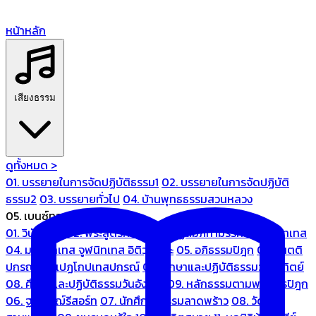
หน้าหลัก
เสียงธรรม
ดูทั้งหมด >
01. บรรยายในการจัดปฏิบัติธรรม1
02. บรรยายในการจัดปฏิบัติ
ธรรม2
03. บรรยายทั่วไป
04. บ้านพุทธธรรมสวนหลวง
05. เบนซ์ทองหล่อ
01. วินัยปิฎก
02. พระสูตรศึกษา
03. ปฏิสัมภิทามรรคและจูฬนิทเทส
04. มหานิทเทส จูฬนิทเทส อิติวุตตกะ
05. อภิธรรมปิฎก
06. เนตติ
ปกรณ์ และเปฏโกปเทสปกรณ์
07. ศึกษาและปฏิบัติธรรมวันอาทิตย์
08. ศึกษาและปฏิบัติธรรมวันอังคาร
09. หลักธรรมตามพระไตรปิฎก
06. ฐณิชาฌ์รีสอร์ท
07. นักศึกษาธรรมลาดพร้าว
08. วัด