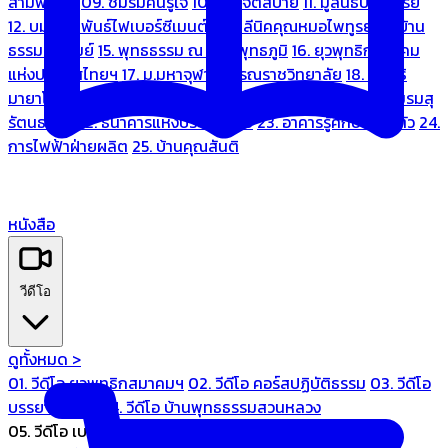
สามพระยา
09. ชมรมคนรู้ใจ
10. บ้านจิตสบาย
11. มูลนิธิบ้านอารีย์
12. บมจ.มหพันธ์ไฟเบอร์ซีเมนต์
13. คลีนิคคุณหมอไพทูรย์
14. บ้าน
ธรรมะรื่นรมย์
15. พุทธธรรม ณ แดนพุทธภูมิ
16. ยุวพุทธิกสมาคม
แห่งประเทศไทยฯ
17. ม.มหาจุฬาลงกรณราชวิทยาลัย
18. มูลนิธิ
มายาโคตมี
19. ariya wellness center
20. การบินไทย
21. ชมรมสุ
รัตนธรรม
22. ธนาคารแห่งประเทศไทย
23. อาคารรู้ศึกษารู้สึกตัว
24.
การไฟฟ้าฝ่ายผลิต
25. บ้านคุณสันติ
หนังสือ
วีดีโอ
ดูทั้งหมด >
01. วีดีโอ ยุวพุทธิกสมาคมฯ
02. วีดีโอ คอร์สปฏิบัติธรรม
03. วีดีโอ
บรรยายทั่วไป
04. วีดีโอ บ้านพุทธธรรมสวนหลวง
05. วีดีโอ เบนซ์ทองหล่อ