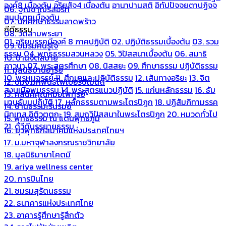
องค์8 เบื้องต้น
อริยสัจ4 เบื้องต้น
อานาปานสติ
อิทัปปัจจยตาปฏิจจ
06. ฐณิชาฌ์รีสอร์ท
สมุปบาทเบื้องต้น
07. นักศึกษาธรรมลาดพร้าว
ซีดีธรรม
08. วัดสามพระยา
01. อริยมรรคมีองค์ 8 ภาคปฏิบัติ
02. ปฏิบัติธรรมเบื้องต้น
03. รวม
09. ชมรมคนรู้ใจ
ธรรม
04. พุทธธรรมสวนหลวง
05. วิปัสสนาเบื้องต้น
06. สมาธิ
10. บ้านจิตสบาย
ภาวนา
07. พระสูตรศึกษา
08. นิสสยะ
09. ศึกษาธรรม ปฏิบัติธรรม
11. มูลนิธิบ้านอารีย์
10. พรหมจรรย์
11. ศึกษาและปฏิบัติธรรม
12. เส้นทางอริยะ
13. จิต
12. บมจ.มหพันธ์ไฟเบอร์ซีเมนต์
สงบเมื่อพบธรรม
14. พระสูตรแนวปฏิบัติ
15. แก่นหลักธรรม
16. ธัม
13. คลีนิคคุณหมอไพทูรย์
มานุธัมมปฏิบัติ
17. หลักธรรมตามพระไตรปิฎก
18. ปฏิสัมภิทามรรค
14. บ้านธรรมะรื่นรมย์
นิทเทส อิติวุตตกะ
19. สมถวิปัสสนาในพระไตรปิฎก
20. หมวดทั่วไป
15. พุทธธรรม ณ แดนพุทธภูมิ
21. ดีวีดีบรรยายธรรม
16. ยุวพุทธิกสมาคมแห่งประเทศไทยฯ
17. ม.มหาจุฬาลงกรณราชวิทยาลัย
18. มูลนิธิมายาโคตมี
19. ariya wellness center
20. การบินไทย
21. ชมรมสุรัตนธรรม
22. ธนาคารแห่งประเทศไทย
23. อาคารรู้ศึกษารู้สึกตัว