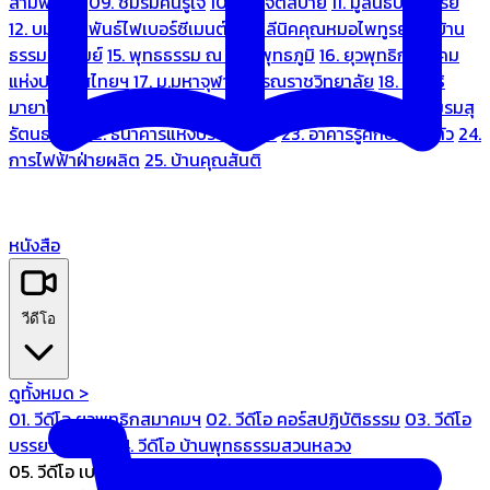
สามพระยา
09. ชมรมคนรู้ใจ
10. บ้านจิตสบาย
11. มูลนิธิบ้านอารีย์
12. บมจ.มหพันธ์ไฟเบอร์ซีเมนต์
13. คลีนิคคุณหมอไพทูรย์
14. บ้าน
ธรรมะรื่นรมย์
15. พุทธธรรม ณ แดนพุทธภูมิ
16. ยุวพุทธิกสมาคม
แห่งประเทศไทยฯ
17. ม.มหาจุฬาลงกรณราชวิทยาลัย
18. มูลนิธิ
มายาโคตมี
19. ariya wellness center
20. การบินไทย
21. ชมรมสุ
รัตนธรรม
22. ธนาคารแห่งประเทศไทย
23. อาคารรู้ศึกษารู้สึกตัว
24.
การไฟฟ้าฝ่ายผลิต
25. บ้านคุณสันติ
หนังสือ
วีดีโอ
ดูทั้งหมด >
01. วีดีโอ ยุวพุทธิกสมาคมฯ
02. วีดีโอ คอร์สปฏิบัติธรรม
03. วีดีโอ
บรรยายทั่วไป
04. วีดีโอ บ้านพุทธธรรมสวนหลวง
05. วีดีโอ เบนซ์ทองหล่อ