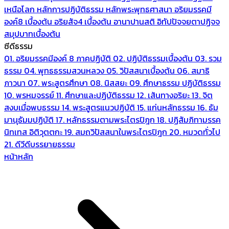
เหนือโลก
หลักการปฏิบัติธรรม
หลักพระพุทธศาสนา
อริยมรรคมี
องค์8 เบื้องต้น
อริยสัจ4 เบื้องต้น
อานาปานสติ
อิทัปปัจจยตาปฏิจจ
สมุปบาทเบื้องต้น
ซีดีธรรม
01. อริยมรรคมีองค์ 8 ภาคปฏิบัติ
02. ปฏิบัติธรรมเบื้องต้น
03. รวม
ธรรม
04. พุทธธรรมสวนหลวง
05. วิปัสสนาเบื้องต้น
06. สมาธิ
ภาวนา
07. พระสูตรศึกษา
08. นิสสยะ
09. ศึกษาธรรม ปฏิบัติธรรม
10. พรหมจรรย์
11. ศึกษาและปฏิบัติธรรม
12. เส้นทางอริยะ
13. จิต
สงบเมื่อพบธรรม
14. พระสูตรแนวปฏิบัติ
15. แก่นหลักธรรม
16. ธัม
มานุธัมมปฏิบัติ
17. หลักธรรมตามพระไตรปิฎก
18. ปฏิสัมภิทามรรค
นิทเทส อิติวุตตกะ
19. สมถวิปัสสนาในพระไตรปิฎก
20. หมวดทั่วไป
21. ดีวีดีบรรยายธรรม
หน้าหลัก