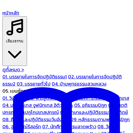
หน้าหลัก
เสียงธรรม
ดูทั้งหมด >
01. บรรยายในการจัดปฏิบัติธรรม1
02. บรรยายในการจัดปฏิบัติ
ธรรม2
03. บรรยายทั่วไป
04. บ้านพุทธธรรมสวนหลวง
05. เบนซ์ทองหล่อ
01. วินัยปิฎก
02. พระสูตรศึกษา
03. ปฏิสัมภิทามรรคและจูฬนิทเทส
04. มหานิทเทส จูฬนิทเทส อิติวุตตกะ
05. อภิธรรมปิฎก
06. เนตติ
ปกรณ์ และเปฏโกปเทสปกรณ์
07. ศึกษาและปฏิบัติธรรมวันอาทิตย์
08. ศึกษาและปฏิบัติธรรมวันอังคาร
09. หลักธรรมตามพระไตรปิฎก
06. ฐณิชาฌ์รีสอร์ท
07. นักศึกษาธรรมลาดพร้าว
08. วัด