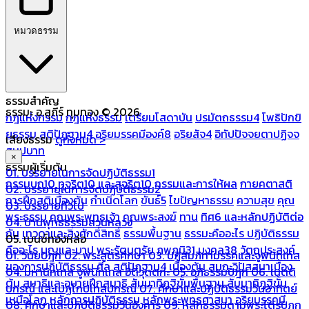
หมวดธรรม
ธรรมสำคัญ
ธรรมะ อ.สุภีร์ ทุมทอง © 2026
กฎแห่งกรรม
กฎแห่งธรรม
เตรียมโสดาบัน
ปรมัตถธรรม4
โพธิปักขิ
ยธรรม
สติปัฏฐาน4
อริยมรรคมีองค์8
อริยสัจ4
อิทัปปัจจยตาปฏิจจ
เสียงธรรม
ดูทั้งหมด >
สมุปบาท
×
ธรรมผู้เริ่มต้น
01. บรรยายในการจัดปฏิบัติธรรม1
กรรมบถ10 ทุจริต10 และสุจริต10
กรรมและการให้ผล
กายคตาสติ
02. บรรยายในการจัดปฏิบัติธรรม2
การฝึกสติเบื้องต้น
กำเนิดโลก
ขันธ์5
ไขปัญหาธรรม
ความสุข
คุณ
03. บรรยายทั่วไป
พระธรรม
คุณพระพุทธเจ้า
คุณพระสงฆ์
ทาน
ทิศ6 และหลักปฏิบัติต่อ
04. บ้านพุทธธรรมสวนหลวง
กัน
เทวดาและสิ่งศักดิ์สิทธิ์
ธรรมพื้นฐาน
ธรรมะคืออะไร ปฏิบัติธรรม
05. เบนซ์ทองหล่อ
คืออะไร
บุญและบาป
พระรัตนตรัย
ภพภูมิ31
มงคล38
วัตถุประสงค์
01. วินัยปิฎก
02. พระสูตรศึกษา
03. ปฏิสัมภิทามรรคและจูฬนิทเทส
ของการปฏิบัติธรรม
ศีล
สติปัฏฐาน4 เบื้องต้น
สมถะวิปัสสนาเบื้อง
04. มหานิทเทส จูฬนิทเทส อิติวุตตกะ
05. อภิธรรมปิฎก
06. เนตติ
ต้น
สมาธิและอุบายฝึกสมาธิ
สัมมาทิฏฐิขั้นพื้นฐาน
สัมมาทิฏฐิขั้น
ปกรณ์ และเปฏโกปเทสปกรณ์
07. ศึกษาและปฏิบัติธรรมวันอาทิตย์
เหนือโลก
หลักการปฏิบัติธรรม
หลักพระพุทธศาสนา
อริยมรรคมี
08. ศึกษาและปฏิบัติธรรมวันอังคาร
09. หลักธรรมตามพระไตรปิฎก