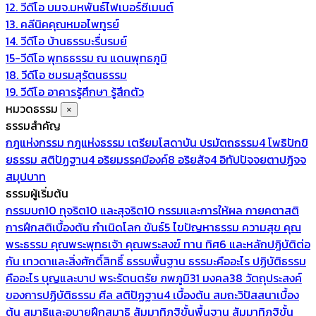
12. วีดีโอ บมจ.มหพันธ์ไฟเบอร์ซีเมนต์
13. คลีนิคคุณหมอไพทูรย์
14. วีดีโอ บ้านธรรมะรื่นรมย์
15-วีดีโอ พุทธธรรม ณ แดนพุทธภูมิ
18. วีดีโอ ชมรมสุรัตนธรรม
19. วีดีโอ อาคารรู้ศึกษา รู้สึกตัว
หมวดธรรม
×
ธรรมสำคัญ
กฎแห่งกรรม
กฎแห่งธรรม
เตรียมโสดาบัน
ปรมัตถธรรม4
โพธิปักขิ
ยธรรม
สติปัฏฐาน4
อริยมรรคมีองค์8
อริยสัจ4
อิทัปปัจจยตาปฏิจจ
สมุปบาท
ธรรมผู้เริ่มต้น
กรรมบถ10 ทุจริต10 และสุจริต10
กรรมและการให้ผล
กายคตาสติ
การฝึกสติเบื้องต้น
กำเนิดโลก
ขันธ์5
ไขปัญหาธรรม
ความสุข
คุณ
พระธรรม
คุณพระพุทธเจ้า
คุณพระสงฆ์
ทาน
ทิศ6 และหลักปฏิบัติต่อ
กัน
เทวดาและสิ่งศักดิ์สิทธิ์
ธรรมพื้นฐาน
ธรรมะคืออะไร ปฏิบัติธรรม
คืออะไร
บุญและบาป
พระรัตนตรัย
ภพภูมิ31
มงคล38
วัตถุประสงค์
ของการปฏิบัติธรรม
ศีล
สติปัฏฐาน4 เบื้องต้น
สมถะวิปัสสนาเบื้อง
ต้น
สมาธิและอุบายฝึกสมาธิ
สัมมาทิฏฐิขั้นพื้นฐาน
สัมมาทิฏฐิขั้น