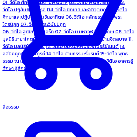
01. วีดีโอ ศึกษาธรรมตามพระบาลี
02. วีดีโอ พระสูตรศึกษา
03.
วีดีโอ ปฏิสัมภิทามรรค
04. วีดีโอ นิทเทสและอิติวุตตกะ
05. วีดีโอ
ศึกษาและปฏิบัติธรรมวันอาทิตย์
06. วีดีโอ หลักธรรมตามพระ
ไตรปิฎก
07. วีดีโอ พระวินัยปิฎก
06. วีดีโอ ฐณิชาฌ์รีสอร์ท
07. วีดีโอ ม.มหาจุฬาลงกรณฯ
08. วีดีโอ
มูลนิธิมายาโคตมี
09. วีดีโอ ชมรมคนรู้ใจ
10. วีดีโอ บ้านจิตสบาย
11.
วีดีโอ มูลนิธิบ้านอารีย์
12. วีดีโอ บมจ.มหพันธ์ไฟเบอร์ซีเมนต์
13.
คลีนิคคุณหมอไพทูรย์
14. วีดีโอ บ้านธรรมะรื่นรมย์
15-วีดีโอ พุทธ
ธรรม ณ แดนพุทธภูมิ
18. วีดีโอ ชมรมสุรัตนธรรม
19. วีดีโอ อาคารรู้
ศึกษา รู้สึกตัว
สื่อธรรม