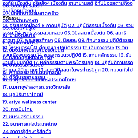
องค์8 เบื้องต้น
อริยสัจ4 เบื้องต้น
อานาปานสติ
อิทัปปัจจยตาปฏิจจ
06. ฐณิชาฌ์รีสอร์ท
สมุปบาทเบื้องต้น
07. นักศึกษาธรรมลาดพร้าว
ซีดีธรรม
08. วัดสามพระยา
01. อริยมรรคมีองค์ 8 ภาคปฏิบัติ
02. ปฏิบัติธรรมเบื้องต้น
03. รวม
09. ชมรมคนรู้ใจ
ธรรม
04. พุทธธรรมสวนหลวง
05. วิปัสสนาเบื้องต้น
06. สมาธิ
10. บ้านจิตสบาย
ภาวนา
07. พระสูตรศึกษา
08. นิสสยะ
09. ศึกษาธรรม ปฏิบัติธรรม
11. มูลนิธิบ้านอารีย์
10. พรหมจรรย์
11. ศึกษาและปฏิบัติธรรม
12. เส้นทางอริยะ
13. จิต
12. บมจ.มหพันธ์ไฟเบอร์ซีเมนต์
สงบเมื่อพบธรรม
14. พระสูตรแนวปฏิบัติ
15. แก่นหลักธรรม
16. ธัม
13. คลีนิคคุณหมอไพทูรย์
มานุธัมมปฏิบัติ
17. หลักธรรมตามพระไตรปิฎก
18. ปฏิสัมภิทามรรค
14. บ้านธรรมะรื่นรมย์
นิทเทส อิติวุตตกะ
19. สมถวิปัสสนาในพระไตรปิฎก
20. หมวดทั่วไป
15. พุทธธรรม ณ แดนพุทธภูมิ
21. ดีวีดีบรรยายธรรม
16. ยุวพุทธิกสมาคมแห่งประเทศไทยฯ
17. ม.มหาจุฬาลงกรณราชวิทยาลัย
18. มูลนิธิมายาโคตมี
19. ariya wellness center
20. การบินไทย
21. ชมรมสุรัตนธรรม
22. ธนาคารแห่งประเทศไทย
23. อาคารรู้ศึกษารู้สึกตัว