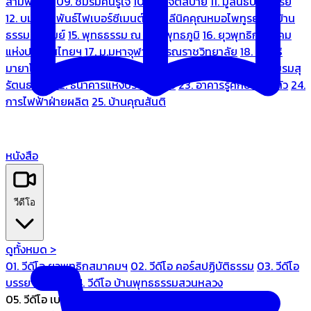
สามพระยา
09. ชมรมคนรู้ใจ
10. บ้านจิตสบาย
11. มูลนิธิบ้านอารีย์
12. บมจ.มหพันธ์ไฟเบอร์ซีเมนต์
13. คลีนิคคุณหมอไพทูรย์
14. บ้าน
ธรรมะรื่นรมย์
15. พุทธธรรม ณ แดนพุทธภูมิ
16. ยุวพุทธิกสมาคม
แห่งประเทศไทยฯ
17. ม.มหาจุฬาลงกรณราชวิทยาลัย
18. มูลนิธิ
มายาโคตมี
19. ariya wellness center
20. การบินไทย
21. ชมรมสุ
รัตนธรรม
22. ธนาคารแห่งประเทศไทย
23. อาคารรู้ศึกษารู้สึกตัว
24.
การไฟฟ้าฝ่ายผลิต
25. บ้านคุณสันติ
หนังสือ
วีดีโอ
ดูทั้งหมด >
01. วีดีโอ ยุวพุทธิกสมาคมฯ
02. วีดีโอ คอร์สปฏิบัติธรรม
03. วีดีโอ
บรรยายทั่วไป
04. วีดีโอ บ้านพุทธธรรมสวนหลวง
05. วีดีโอ เบนซ์ทองหล่อ