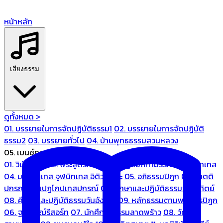
หน้าหลัก
เสียงธรรม
ดูทั้งหมด >
01. บรรยายในการจัดปฏิบัติธรรม1
02. บรรยายในการจัดปฏิบัติ
ธรรม2
03. บรรยายทั่วไป
04. บ้านพุทธธรรมสวนหลวง
05. เบนซ์ทองหล่อ
01. วินัยปิฎก
02. พระสูตรศึกษา
03. ปฏิสัมภิทามรรคและจูฬนิทเทส
04. มหานิทเทส จูฬนิทเทส อิติวุตตกะ
05. อภิธรรมปิฎก
06. เนตติ
ปกรณ์ และเปฏโกปเทสปกรณ์
07. ศึกษาและปฏิบัติธรรมวันอาทิตย์
08. ศึกษาและปฏิบัติธรรมวันอังคาร
09. หลักธรรมตามพระไตรปิฎก
06. ฐณิชาฌ์รีสอร์ท
07. นักศึกษาธรรมลาดพร้าว
08. วัด