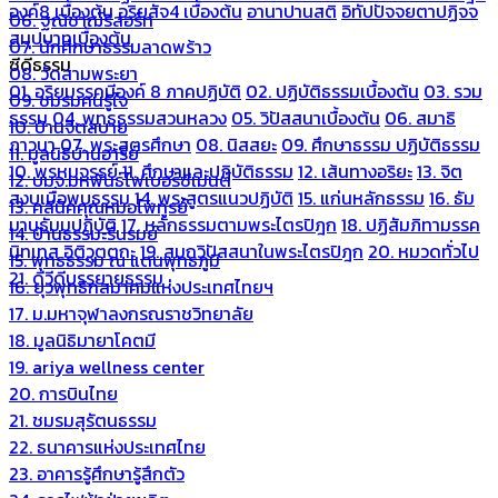
องค์8 เบื้องต้น
อริยสัจ4 เบื้องต้น
อานาปานสติ
อิทัปปัจจยตาปฏิจจ
06. ฐณิชาฌ์รีสอร์ท
สมุปบาทเบื้องต้น
07. นักศึกษาธรรมลาดพร้าว
ซีดีธรรม
08. วัดสามพระยา
01. อริยมรรคมีองค์ 8 ภาคปฏิบัติ
02. ปฏิบัติธรรมเบื้องต้น
03. รวม
09. ชมรมคนรู้ใจ
ธรรม
04. พุทธธรรมสวนหลวง
05. วิปัสสนาเบื้องต้น
06. สมาธิ
10. บ้านจิตสบาย
ภาวนา
07. พระสูตรศึกษา
08. นิสสยะ
09. ศึกษาธรรม ปฏิบัติธรรม
11. มูลนิธิบ้านอารีย์
10. พรหมจรรย์
11. ศึกษาและปฏิบัติธรรม
12. เส้นทางอริยะ
13. จิต
12. บมจ.มหพันธ์ไฟเบอร์ซีเมนต์
สงบเมื่อพบธรรม
14. พระสูตรแนวปฏิบัติ
15. แก่นหลักธรรม
16. ธัม
13. คลีนิคคุณหมอไพทูรย์
มานุธัมมปฏิบัติ
17. หลักธรรมตามพระไตรปิฎก
18. ปฏิสัมภิทามรรค
14. บ้านธรรมะรื่นรมย์
นิทเทส อิติวุตตกะ
19. สมถวิปัสสนาในพระไตรปิฎก
20. หมวดทั่วไป
15. พุทธธรรม ณ แดนพุทธภูมิ
21. ดีวีดีบรรยายธรรม
16. ยุวพุทธิกสมาคมแห่งประเทศไทยฯ
17. ม.มหาจุฬาลงกรณราชวิทยาลัย
18. มูลนิธิมายาโคตมี
19. ariya wellness center
20. การบินไทย
21. ชมรมสุรัตนธรรม
22. ธนาคารแห่งประเทศไทย
23. อาคารรู้ศึกษารู้สึกตัว