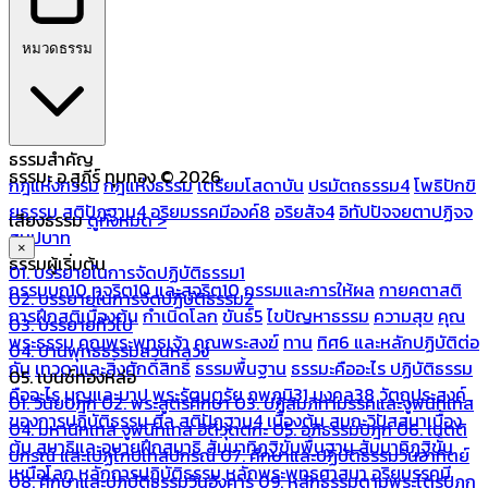
หมวดธรรม
ธรรมสำคัญ
ธรรมะ อ.สุภีร์ ทุมทอง © 2026
กฎแห่งกรรม
กฎแห่งธรรม
เตรียมโสดาบัน
ปรมัตถธรรม4
โพธิปักขิ
ยธรรม
สติปัฏฐาน4
อริยมรรคมีองค์8
อริยสัจ4
อิทัปปัจจยตาปฏิจจ
เสียงธรรม
ดูทั้งหมด >
สมุปบาท
×
ธรรมผู้เริ่มต้น
01. บรรยายในการจัดปฏิบัติธรรม1
กรรมบถ10 ทุจริต10 และสุจริต10
กรรมและการให้ผล
กายคตาสติ
02. บรรยายในการจัดปฏิบัติธรรม2
การฝึกสติเบื้องต้น
กำเนิดโลก
ขันธ์5
ไขปัญหาธรรม
ความสุข
คุณ
03. บรรยายทั่วไป
พระธรรม
คุณพระพุทธเจ้า
คุณพระสงฆ์
ทาน
ทิศ6 และหลักปฏิบัติต่อ
04. บ้านพุทธธรรมสวนหลวง
กัน
เทวดาและสิ่งศักดิ์สิทธิ์
ธรรมพื้นฐาน
ธรรมะคืออะไร ปฏิบัติธรรม
05. เบนซ์ทองหล่อ
คืออะไร
บุญและบาป
พระรัตนตรัย
ภพภูมิ31
มงคล38
วัตถุประสงค์
01. วินัยปิฎก
02. พระสูตรศึกษา
03. ปฏิสัมภิทามรรคและจูฬนิทเทส
ของการปฏิบัติธรรม
ศีล
สติปัฏฐาน4 เบื้องต้น
สมถะวิปัสสนาเบื้อง
04. มหานิทเทส จูฬนิทเทส อิติวุตตกะ
05. อภิธรรมปิฎก
06. เนตติ
ต้น
สมาธิและอุบายฝึกสมาธิ
สัมมาทิฏฐิขั้นพื้นฐาน
สัมมาทิฏฐิขั้น
ปกรณ์ และเปฏโกปเทสปกรณ์
07. ศึกษาและปฏิบัติธรรมวันอาทิตย์
เหนือโลก
หลักการปฏิบัติธรรม
หลักพระพุทธศาสนา
อริยมรรคมี
08. ศึกษาและปฏิบัติธรรมวันอังคาร
09. หลักธรรมตามพระไตรปิฎก