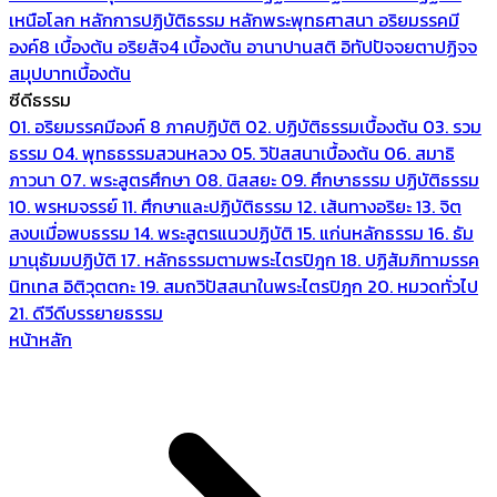
เหนือโลก
หลักการปฏิบัติธรรม
หลักพระพุทธศาสนา
อริยมรรคมี
องค์8 เบื้องต้น
อริยสัจ4 เบื้องต้น
อานาปานสติ
อิทัปปัจจยตาปฏิจจ
สมุปบาทเบื้องต้น
ซีดีธรรม
01. อริยมรรคมีองค์ 8 ภาคปฏิบัติ
02. ปฏิบัติธรรมเบื้องต้น
03. รวม
ธรรม
04. พุทธธรรมสวนหลวง
05. วิปัสสนาเบื้องต้น
06. สมาธิ
ภาวนา
07. พระสูตรศึกษา
08. นิสสยะ
09. ศึกษาธรรม ปฏิบัติธรรม
10. พรหมจรรย์
11. ศึกษาและปฏิบัติธรรม
12. เส้นทางอริยะ
13. จิต
สงบเมื่อพบธรรม
14. พระสูตรแนวปฏิบัติ
15. แก่นหลักธรรม
16. ธัม
มานุธัมมปฏิบัติ
17. หลักธรรมตามพระไตรปิฎก
18. ปฏิสัมภิทามรรค
นิทเทส อิติวุตตกะ
19. สมถวิปัสสนาในพระไตรปิฎก
20. หมวดทั่วไป
21. ดีวีดีบรรยายธรรม
หน้าหลัก