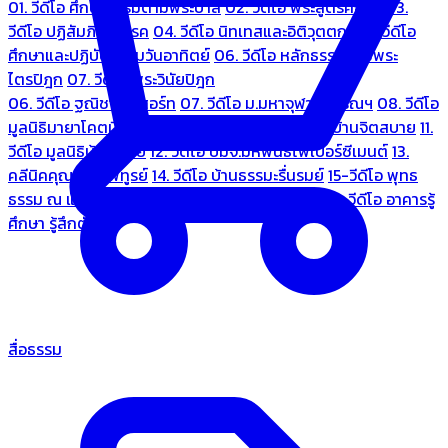
01. วีดีโอ ศึกษาธรรมตามพระบาลี
02. วีดีโอ พระสูตรศึกษา
03.
วีดีโอ ปฏิสัมภิทามรรค
04. วีดีโอ นิทเทสและอิติวุตตกะ
05. วีดีโอ
ศึกษาและปฏิบัติธรรมวันอาทิตย์
06. วีดีโอ หลักธรรมตามพระ
ไตรปิฎก
07. วีดีโอ พระวินัยปิฎก
06. วีดีโอ ฐณิชาฌ์รีสอร์ท
07. วีดีโอ ม.มหาจุฬาลงกรณฯ
08. วีดีโอ
มูลนิธิมายาโคตมี
09. วีดีโอ ชมรมคนรู้ใจ
10. วีดีโอ บ้านจิตสบาย
11.
วีดีโอ มูลนิธิบ้านอารีย์
12. วีดีโอ บมจ.มหพันธ์ไฟเบอร์ซีเมนต์
13.
คลีนิคคุณหมอไพทูรย์
14. วีดีโอ บ้านธรรมะรื่นรมย์
15-วีดีโอ พุทธ
ธรรม ณ แดนพุทธภูมิ
18. วีดีโอ ชมรมสุรัตนธรรม
19. วีดีโอ อาคารรู้
ศึกษา รู้สึกตัว
สื่อธรรม