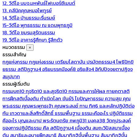
12. วีดีโอ บมจ.มหพันธ์ไฟเบอร์ซีเมนต์
13. คลีนิคคุณหมอไพทูรย์
14. วีดีโอ บ้านธรรมะรื่นรมย์
15-วีดีโอ พุทธธรรม ณ แดนพุทธภูมิ
18. วีดีโอ ชมรมสุรัตนธรรม
19. วีดีโอ อาคารรู้ศึกษา รู้สึกตัว
หมวดธรรม
×
ธรรมสำคัญ
กฎแห่งกรรม
กฎแห่งธรรม
เตรียมโสดาบัน
ปรมัตถธรรม4
โพธิปักขิ
ยธรรม
สติปัฏฐาน4
อริยมรรคมีองค์8
อริยสัจ4
อิทัปปัจจยตาปฏิจจ
สมุปบาท
ธรรมผู้เริ่มต้น
กรรมบถ10 ทุจริต10 และสุจริต10
กรรมและการให้ผล
กายคตาสติ
การฝึกสติเบื้องต้น
กำเนิดโลก
ขันธ์5
ไขปัญหาธรรม
ความสุข
คุณ
พระธรรม
คุณพระพุทธเจ้า
คุณพระสงฆ์
ทาน
ทิศ6 และหลักปฏิบัติต่อ
กัน
เทวดาและสิ่งศักดิ์สิทธิ์
ธรรมพื้นฐาน
ธรรมะคืออะไร ปฏิบัติธรรม
คืออะไร
บุญและบาป
พระรัตนตรัย
ภพภูมิ31
มงคล38
วัตถุประสงค์
ของการปฏิบัติธรรม
ศีล
สติปัฏฐาน4 เบื้องต้น
สมถะวิปัสสนาเบื้อง
ต้น
สมาธิและอุบายฝึกสมาธิ
สัมมาทิฏฐิขั้นพื้นฐาน
สัมมาทิฏฐิขั้น