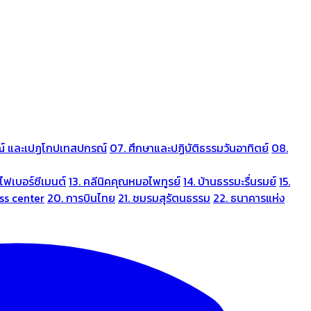
ณ์ และเปฏโกปเทสปกรณ์
07. ศึกษาและปฏิบัติธรรมวันอาทิตย์
08.
ไฟเบอร์ซีเมนต์
13. คลีนิคคุณหมอไพทูรย์
14. บ้านธรรมะรื่นรมย์
15.
ess center
20. การบินไทย
21. ชมรมสุรัตนธรรม
22. ธนาคารแห่ง