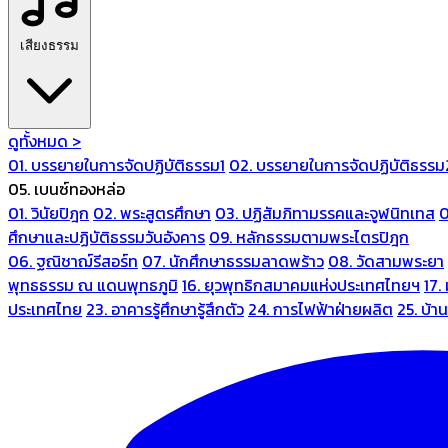
เสียงธรรม
ดูทั้งหมด >
01. บรรยายในการจัดปฏิบัติธรรม1
02. บรรยายในการจัดปฏิบัติธรรม
05. เบนซ์ทองหล่อ
01. วินัยปิฎก
02. พระสูตรศึกษา
03. ปฏิสัมภิทามรรคและจูฬนิทเทส
0
ศึกษาและปฏิบัติธรรมวันอังคาร
09. หลักธรรมตามพระไตรปิฎก
06. ฐณิชาฌ์รีสอร์ท
07. นักศึกษาธรรมลาดพร้าว
08. วัดสามพระยา
พุทธธรรม ณ แดนพุทธภูมิ
16. ยุวพุทธิกสมาคมแห่งประเทศไทยฯ
17.
ประเทศไทย
23. อาคารรู้ศึกษารู้สึกตัว
24. การไฟฟ้าฝ่ายผลิต
25. บ้า