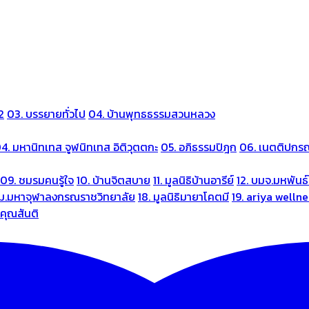
2
03. บรรยายทั่วไป
04. บ้านพุทธธรรมสวนหลวง
4. มหานิทเทส จูฬนิทเทส อิติวุตตกะ
05. อภิธรรมปิฎก
06. เนตติปกร
09. ชมรมคนรู้ใจ
10. บ้านจิตสบาย
11. มูลนิธิบ้านอารีย์
12. บมจ.มหพันธ์
 ม.มหาจุฬาลงกรณราชวิทยาลัย
18. มูลนิธิมายาโคตมี
19. ariya welln
นคุณสันติ