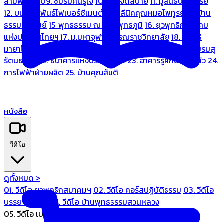
สามพระยา
09. ชมรมคนรู้ใจ
10. บ้านจิตสบาย
11. มูลนิธิบ้านอารีย์
12. บมจ.มหพันธ์ไฟเบอร์ซีเมนต์
13. คลีนิคคุณหมอไพทูรย์
14. บ้าน
ธรรมะรื่นรมย์
15. พุทธธรรม ณ แดนพุทธภูมิ
16. ยุวพุทธิกสมาคม
แห่งประเทศไทยฯ
17. ม.มหาจุฬาลงกรณราชวิทยาลัย
18. มูลนิธิ
มายาโคตมี
19. ariya wellness center
20. การบินไทย
21. ชมรมสุ
รัตนธรรม
22. ธนาคารแห่งประเทศไทย
23. อาคารรู้ศึกษารู้สึกตัว
24.
การไฟฟ้าฝ่ายผลิต
25. บ้านคุณสันติ
หนังสือ
วีดีโอ
ดูทั้งหมด >
01. วีดีโอ ยุวพุทธิกสมาคมฯ
02. วีดีโอ คอร์สปฏิบัติธรรม
03. วีดีโอ
บรรยายทั่วไป
04. วีดีโอ บ้านพุทธธรรมสวนหลวง
05. วีดีโอ เบนซ์ทองหล่อ