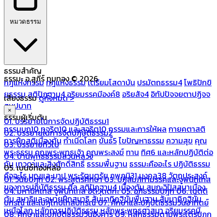
หมวดธรรม
ธรรมสำคัญ
ธรรมะ อ.สุภีร์ ทุมทอง © 2026
กฎแห่งกรรม
กฎแห่งธรรม
เตรียมโสดาบัน
ปรมัตถธรรม4
โพธิปักขิ
ยธรรม
สติปัฏฐาน4
อริยมรรคมีองค์8
อริยสัจ4
อิทัปปัจจยตาปฏิจจ
เสียงธรรม
ดูทั้งหมด >
สมุปบาท
×
ธรรมผู้เริ่มต้น
01. บรรยายในการจัดปฏิบัติธรรม1
กรรมบถ10 ทุจริต10 และสุจริต10
กรรมและการให้ผล
กายคตาสติ
02. บรรยายในการจัดปฏิบัติธรรม2
การฝึกสติเบื้องต้น
กำเนิดโลก
ขันธ์5
ไขปัญหาธรรม
ความสุข
คุณ
03. บรรยายทั่วไป
พระธรรม
คุณพระพุทธเจ้า
คุณพระสงฆ์
ทาน
ทิศ6 และหลักปฏิบัติต่อ
04. บ้านพุทธธรรมสวนหลวง
กัน
เทวดาและสิ่งศักดิ์สิทธิ์
ธรรมพื้นฐาน
ธรรมะคืออะไร ปฏิบัติธรรม
05. เบนซ์ทองหล่อ
คืออะไร
บุญและบาป
พระรัตนตรัย
ภพภูมิ31
มงคล38
วัตถุประสงค์
01. วินัยปิฎก
02. พระสูตรศึกษา
03. ปฏิสัมภิทามรรคและจูฬนิทเทส
ของการปฏิบัติธรรม
ศีล
สติปัฏฐาน4 เบื้องต้น
สมถะวิปัสสนาเบื้อง
04. มหานิทเทส จูฬนิทเทส อิติวุตตกะ
05. อภิธรรมปิฎก
06. เนตติ
ต้น
สมาธิและอุบายฝึกสมาธิ
สัมมาทิฏฐิขั้นพื้นฐาน
สัมมาทิฏฐิขั้น
ปกรณ์ และเปฏโกปเทสปกรณ์
07. ศึกษาและปฏิบัติธรรมวันอาทิตย์
เหนือโลก
หลักการปฏิบัติธรรม
หลักพระพุทธศาสนา
อริยมรรคมี
08. ศึกษาและปฏิบัติธรรมวันอังคาร
09. หลักธรรมตามพระไตรปิฎก