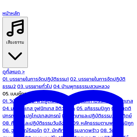
หน้าหลัก
เสียงธรรม
ดูทั้งหมด >
01. บรรยายในการจัดปฏิบัติธรรม1
02. บรรยายในการจัดปฏิบัติ
ธรรม2
03. บรรยายทั่วไป
04. บ้านพุทธธรรมสวนหลวง
05. เบนซ์ทองหล่อ
01. วินัยปิฎก
02. พระสูตรศึกษา
03. ปฏิสัมภิทามรรคและจูฬนิทเทส
04. มหานิทเทส จูฬนิทเทส อิติวุตตกะ
05. อภิธรรมปิฎก
06. เนตติ
ปกรณ์ และเปฏโกปเทสปกรณ์
07. ศึกษาและปฏิบัติธรรมวันอาทิตย์
08. ศึกษาและปฏิบัติธรรมวันอังคาร
09. หลักธรรมตามพระไตรปิฎก
06. ฐณิชาฌ์รีสอร์ท
07. นักศึกษาธรรมลาดพร้าว
08. วัด