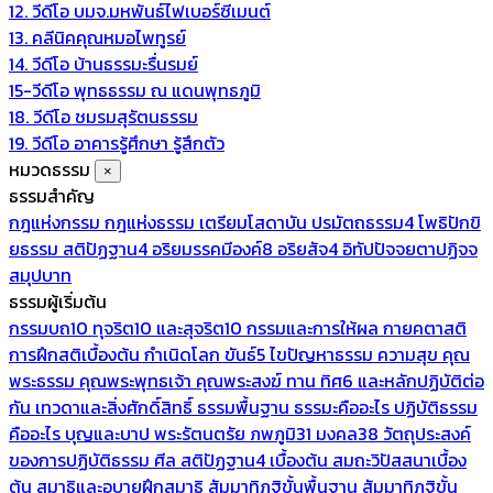
12. วีดีโอ บมจ.มหพันธ์ไฟเบอร์ซีเมนต์
13. คลีนิคคุณหมอไพทูรย์
14. วีดีโอ บ้านธรรมะรื่นรมย์
15-วีดีโอ พุทธธรรม ณ แดนพุทธภูมิ
18. วีดีโอ ชมรมสุรัตนธรรม
19. วีดีโอ อาคารรู้ศึกษา รู้สึกตัว
หมวดธรรม
×
ธรรมสำคัญ
กฎแห่งกรรม
กฎแห่งธรรม
เตรียมโสดาบัน
ปรมัตถธรรม4
โพธิปักขิ
ยธรรม
สติปัฏฐาน4
อริยมรรคมีองค์8
อริยสัจ4
อิทัปปัจจยตาปฏิจจ
สมุปบาท
ธรรมผู้เริ่มต้น
กรรมบถ10 ทุจริต10 และสุจริต10
กรรมและการให้ผล
กายคตาสติ
การฝึกสติเบื้องต้น
กำเนิดโลก
ขันธ์5
ไขปัญหาธรรม
ความสุข
คุณ
พระธรรม
คุณพระพุทธเจ้า
คุณพระสงฆ์
ทาน
ทิศ6 และหลักปฏิบัติต่อ
กัน
เทวดาและสิ่งศักดิ์สิทธิ์
ธรรมพื้นฐาน
ธรรมะคืออะไร ปฏิบัติธรรม
คืออะไร
บุญและบาป
พระรัตนตรัย
ภพภูมิ31
มงคล38
วัตถุประสงค์
ของการปฏิบัติธรรม
ศีล
สติปัฏฐาน4 เบื้องต้น
สมถะวิปัสสนาเบื้อง
ต้น
สมาธิและอุบายฝึกสมาธิ
สัมมาทิฏฐิขั้นพื้นฐาน
สัมมาทิฏฐิขั้น