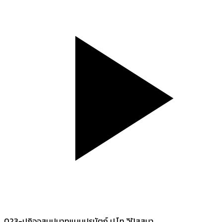
023-ปฏิจจสมุปบาทแบบปรมัตถ์ ป.โท วิปัสสนา