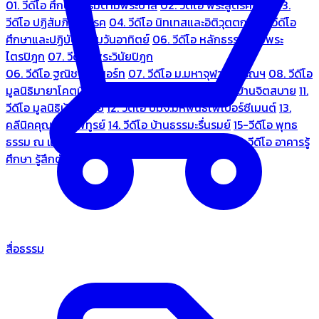
01. วีดีโอ ศึกษาธรรมตามพระบาลี
02. วีดีโอ พระสูตรศึกษา
03.
วีดีโอ ปฏิสัมภิทามรรค
04. วีดีโอ นิทเทสและอิติวุตตกะ
05. วีดีโอ
ศึกษาและปฏิบัติธรรมวันอาทิตย์
06. วีดีโอ หลักธรรมตามพระ
ไตรปิฎก
07. วีดีโอ พระวินัยปิฎก
06. วีดีโอ ฐณิชาฌ์รีสอร์ท
07. วีดีโอ ม.มหาจุฬาลงกรณฯ
08. วีดีโอ
มูลนิธิมายาโคตมี
09. วีดีโอ ชมรมคนรู้ใจ
10. วีดีโอ บ้านจิตสบาย
11.
วีดีโอ มูลนิธิบ้านอารีย์
12. วีดีโอ บมจ.มหพันธ์ไฟเบอร์ซีเมนต์
13.
คลีนิคคุณหมอไพทูรย์
14. วีดีโอ บ้านธรรมะรื่นรมย์
15-วีดีโอ พุทธ
ธรรม ณ แดนพุทธภูมิ
18. วีดีโอ ชมรมสุรัตนธรรม
19. วีดีโอ อาคารรู้
ศึกษา รู้สึกตัว
สื่อธรรม