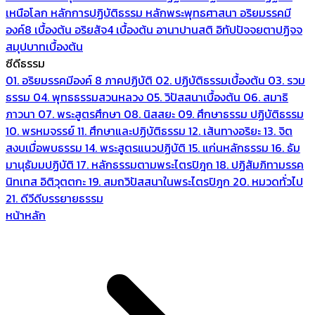
เหนือโลก
หลักการปฏิบัติธรรม
หลักพระพุทธศาสนา
อริยมรรคมี
องค์8 เบื้องต้น
อริยสัจ4 เบื้องต้น
อานาปานสติ
อิทัปปัจจยตาปฏิจจ
สมุปบาทเบื้องต้น
ซีดีธรรม
01. อริยมรรคมีองค์ 8 ภาคปฏิบัติ
02. ปฏิบัติธรรมเบื้องต้น
03. รวม
ธรรม
04. พุทธธรรมสวนหลวง
05. วิปัสสนาเบื้องต้น
06. สมาธิ
ภาวนา
07. พระสูตรศึกษา
08. นิสสยะ
09. ศึกษาธรรม ปฏิบัติธรรม
10. พรหมจรรย์
11. ศึกษาและปฏิบัติธรรม
12. เส้นทางอริยะ
13. จิต
สงบเมื่อพบธรรม
14. พระสูตรแนวปฏิบัติ
15. แก่นหลักธรรม
16. ธัม
มานุธัมมปฏิบัติ
17. หลักธรรมตามพระไตรปิฎก
18. ปฏิสัมภิทามรรค
นิทเทส อิติวุตตกะ
19. สมถวิปัสสนาในพระไตรปิฎก
20. หมวดทั่วไป
21. ดีวีดีบรรยายธรรม
หน้าหลัก