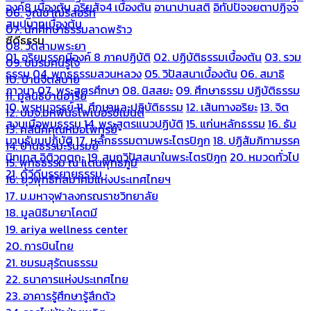
องค์8 เบื้องต้น
อริยสัจ4 เบื้องต้น
อานาปานสติ
อิทัปปัจจยตาปฏิจจ
06. ฐณิชาฌ์รีสอร์ท
สมุปบาทเบื้องต้น
07. นักศึกษาธรรมลาดพร้าว
ซีดีธรรม
08. วัดสามพระยา
01. อริยมรรคมีองค์ 8 ภาคปฏิบัติ
02. ปฏิบัติธรรมเบื้องต้น
03. รวม
09. ชมรมคนรู้ใจ
ธรรม
04. พุทธธรรมสวนหลวง
05. วิปัสสนาเบื้องต้น
06. สมาธิ
10. บ้านจิตสบาย
ภาวนา
07. พระสูตรศึกษา
08. นิสสยะ
09. ศึกษาธรรม ปฏิบัติธรรม
11. มูลนิธิบ้านอารีย์
10. พรหมจรรย์
11. ศึกษาและปฏิบัติธรรม
12. เส้นทางอริยะ
13. จิต
12. บมจ.มหพันธ์ไฟเบอร์ซีเมนต์
สงบเมื่อพบธรรม
14. พระสูตรแนวปฏิบัติ
15. แก่นหลักธรรม
16. ธัม
13. คลีนิคคุณหมอไพทูรย์
มานุธัมมปฏิบัติ
17. หลักธรรมตามพระไตรปิฎก
18. ปฏิสัมภิทามรรค
14. บ้านธรรมะรื่นรมย์
นิทเทส อิติวุตตกะ
19. สมถวิปัสสนาในพระไตรปิฎก
20. หมวดทั่วไป
15. พุทธธรรม ณ แดนพุทธภูมิ
21. ดีวีดีบรรยายธรรม
16. ยุวพุทธิกสมาคมแห่งประเทศไทยฯ
17. ม.มหาจุฬาลงกรณราชวิทยาลัย
18. มูลนิธิมายาโคตมี
19. ariya wellness center
20. การบินไทย
21. ชมรมสุรัตนธรรม
22. ธนาคารแห่งประเทศไทย
23. อาคารรู้ศึกษารู้สึกตัว