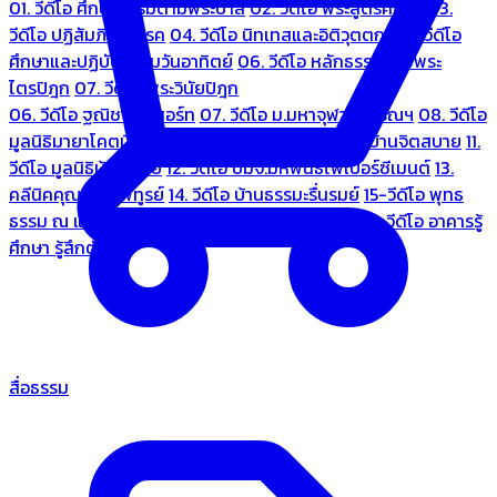
01. วีดีโอ ศึกษาธรรมตามพระบาลี
02. วีดีโอ พระสูตรศึกษา
03.
วีดีโอ ปฏิสัมภิทามรรค
04. วีดีโอ นิทเทสและอิติวุตตกะ
05. วีดีโอ
ศึกษาและปฏิบัติธรรมวันอาทิตย์
06. วีดีโอ หลักธรรมตามพระ
ไตรปิฎก
07. วีดีโอ พระวินัยปิฎก
06. วีดีโอ ฐณิชาฌ์รีสอร์ท
07. วีดีโอ ม.มหาจุฬาลงกรณฯ
08. วีดีโอ
มูลนิธิมายาโคตมี
09. วีดีโอ ชมรมคนรู้ใจ
10. วีดีโอ บ้านจิตสบาย
11.
วีดีโอ มูลนิธิบ้านอารีย์
12. วีดีโอ บมจ.มหพันธ์ไฟเบอร์ซีเมนต์
13.
คลีนิคคุณหมอไพทูรย์
14. วีดีโอ บ้านธรรมะรื่นรมย์
15-วีดีโอ พุทธ
ธรรม ณ แดนพุทธภูมิ
18. วีดีโอ ชมรมสุรัตนธรรม
19. วีดีโอ อาคารรู้
ศึกษา รู้สึกตัว
สื่อธรรม