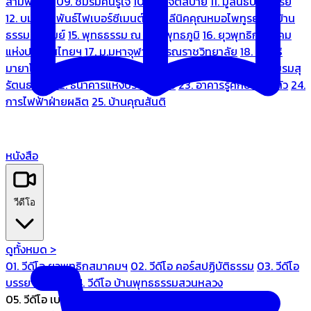
สามพระยา
09. ชมรมคนรู้ใจ
10. บ้านจิตสบาย
11. มูลนิธิบ้านอารีย์
12. บมจ.มหพันธ์ไฟเบอร์ซีเมนต์
13. คลีนิคคุณหมอไพทูรย์
14. บ้าน
ธรรมะรื่นรมย์
15. พุทธธรรม ณ แดนพุทธภูมิ
16. ยุวพุทธิกสมาคม
แห่งประเทศไทยฯ
17. ม.มหาจุฬาลงกรณราชวิทยาลัย
18. มูลนิธิ
มายาโคตมี
19. ariya wellness center
20. การบินไทย
21. ชมรมสุ
รัตนธรรม
22. ธนาคารแห่งประเทศไทย
23. อาคารรู้ศึกษารู้สึกตัว
24.
การไฟฟ้าฝ่ายผลิต
25. บ้านคุณสันติ
หนังสือ
วีดีโอ
ดูทั้งหมด >
01. วีดีโอ ยุวพุทธิกสมาคมฯ
02. วีดีโอ คอร์สปฏิบัติธรรม
03. วีดีโอ
บรรยายทั่วไป
04. วีดีโอ บ้านพุทธธรรมสวนหลวง
05. วีดีโอ เบนซ์ทองหล่อ