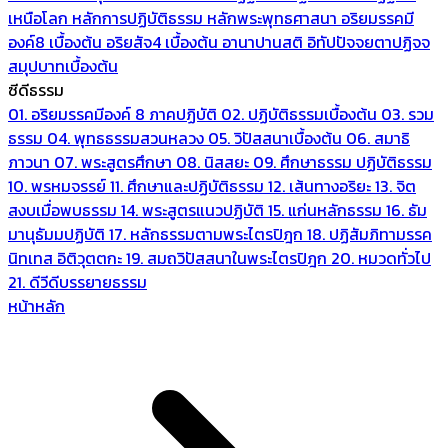
เหนือโลก
หลักการปฏิบัติธรรม
หลักพระพุทธศาสนา
อริยมรรคมี
องค์8 เบื้องต้น
อริยสัจ4 เบื้องต้น
อานาปานสติ
อิทัปปัจจยตาปฏิจจ
สมุปบาทเบื้องต้น
ซีดีธรรม
01. อริยมรรคมีองค์ 8 ภาคปฏิบัติ
02. ปฏิบัติธรรมเบื้องต้น
03. รวม
ธรรม
04. พุทธธรรมสวนหลวง
05. วิปัสสนาเบื้องต้น
06. สมาธิ
ภาวนา
07. พระสูตรศึกษา
08. นิสสยะ
09. ศึกษาธรรม ปฏิบัติธรรม
10. พรหมจรรย์
11. ศึกษาและปฏิบัติธรรม
12. เส้นทางอริยะ
13. จิต
สงบเมื่อพบธรรม
14. พระสูตรแนวปฏิบัติ
15. แก่นหลักธรรม
16. ธัม
มานุธัมมปฏิบัติ
17. หลักธรรมตามพระไตรปิฎก
18. ปฏิสัมภิทามรรค
นิทเทส อิติวุตตกะ
19. สมถวิปัสสนาในพระไตรปิฎก
20. หมวดทั่วไป
21. ดีวีดีบรรยายธรรม
หน้าหลัก