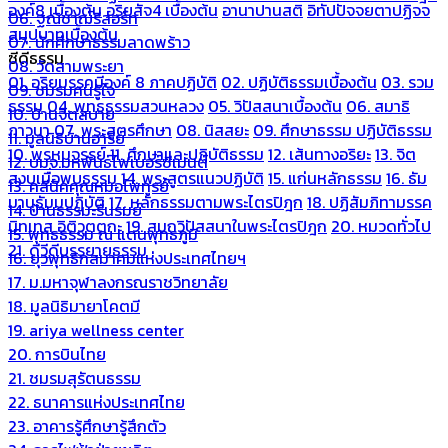
องค์8 เบื้องต้น
อริยสัจ4 เบื้องต้น
อานาปานสติ
อิทัปปัจจยตาปฏิจจ
06. ฐณิชาฌ์รีสอร์ท
สมุปบาทเบื้องต้น
07. นักศึกษาธรรมลาดพร้าว
ซีดีธรรม
08. วัดสามพระยา
01. อริยมรรคมีองค์ 8 ภาคปฏิบัติ
02. ปฏิบัติธรรมเบื้องต้น
03. รวม
09. ชมรมคนรู้ใจ
ธรรม
04. พุทธธรรมสวนหลวง
05. วิปัสสนาเบื้องต้น
06. สมาธิ
10. บ้านจิตสบาย
ภาวนา
07. พระสูตรศึกษา
08. นิสสยะ
09. ศึกษาธรรม ปฏิบัติธรรม
11. มูลนิธิบ้านอารีย์
10. พรหมจรรย์
11. ศึกษาและปฏิบัติธรรม
12. เส้นทางอริยะ
13. จิต
12. บมจ.มหพันธ์ไฟเบอร์ซีเมนต์
สงบเมื่อพบธรรม
14. พระสูตรแนวปฏิบัติ
15. แก่นหลักธรรม
16. ธัม
13. คลีนิคคุณหมอไพทูรย์
มานุธัมมปฏิบัติ
17. หลักธรรมตามพระไตรปิฎก
18. ปฏิสัมภิทามรรค
14. บ้านธรรมะรื่นรมย์
นิทเทส อิติวุตตกะ
19. สมถวิปัสสนาในพระไตรปิฎก
20. หมวดทั่วไป
15. พุทธธรรม ณ แดนพุทธภูมิ
21. ดีวีดีบรรยายธรรม
16. ยุวพุทธิกสมาคมแห่งประเทศไทยฯ
17. ม.มหาจุฬาลงกรณราชวิทยาลัย
18. มูลนิธิมายาโคตมี
19. ariya wellness center
20. การบินไทย
21. ชมรมสุรัตนธรรม
22. ธนาคารแห่งประเทศไทย
23. อาคารรู้ศึกษารู้สึกตัว