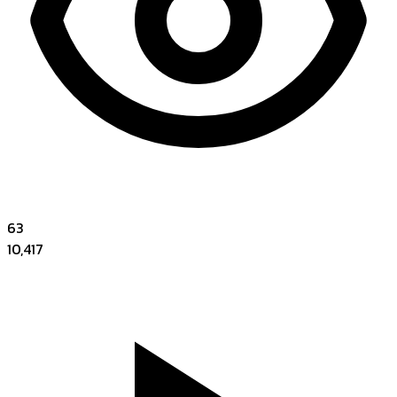
63
10,417