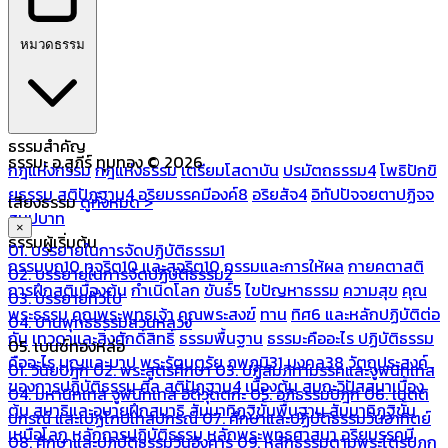
หมวดธรรม
ธรรมสำคัญ
ธรรมะ อ.สุภีร์ ทุมทอง © 2026
กฎแห่งกรรม
กฎแห่งธรรม
เตรียมโสดาบัน
ปรมัตถธรรม4
โพธิปักขิ
ยธรรม
สติปัฏฐาน4
อริยมรรคมีองค์8
อริยสัจ4
อิทัปปัจจยตาปฏิจจ
เสียงธรรม
ดูทั้งหมด >
สมุปบาท
×
ธรรมผู้เริ่มต้น
01. บรรยายในการจัดปฏิบัติธรรม1
กรรมบถ10 ทุจริต10 และสุจริต10
กรรมและการให้ผล
กายคตาสติ
02. บรรยายในการจัดปฏิบัติธรรม2
การฝึกสติเบื้องต้น
กำเนิดโลก
ขันธ์5
ไขปัญหาธรรม
ความสุข
คุณ
03. บรรยายทั่วไป
พระธรรม
คุณพระพุทธเจ้า
คุณพระสงฆ์
ทาน
ทิศ6 และหลักปฏิบัติต่อ
04. บ้านพุทธธรรมสวนหลวง
กัน
เทวดาและสิ่งศักดิ์สิทธิ์
ธรรมพื้นฐาน
ธรรมะคืออะไร ปฏิบัติธรรม
05. เบนซ์ทองหล่อ
คืออะไร
บุญและบาป
พระรัตนตรัย
ภพภูมิ31
มงคล38
วัตถุประสงค์
01. วินัยปิฎก
02. พระสูตรศึกษา
03. ปฏิสัมภิทามรรคและจูฬนิทเทส
ของการปฏิบัติธรรม
ศีล
สติปัฏฐาน4 เบื้องต้น
สมถะวิปัสสนาเบื้อง
04. มหานิทเทส จูฬนิทเทส อิติวุตตกะ
05. อภิธรรมปิฎก
06. เนตติ
ต้น
สมาธิและอุบายฝึกสมาธิ
สัมมาทิฏฐิขั้นพื้นฐาน
สัมมาทิฏฐิขั้น
ปกรณ์ และเปฏโกปเทสปกรณ์
07. ศึกษาและปฏิบัติธรรมวันอาทิตย์
เหนือโลก
หลักการปฏิบัติธรรม
หลักพระพุทธศาสนา
อริยมรรคมี
08. ศึกษาและปฏิบัติธรรมวันอังคาร
09. หลักธรรมตามพระไตรปิฎก