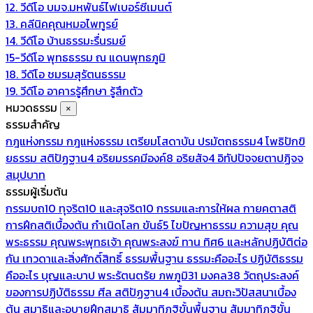
12. วีดีโอ บมจ.มหพันธ์ไฟเบอร์ซีเมนต์
13. คลีนิคคุณหมอไพทูรย์
14. วีดีโอ บ้านธรรมะรื่นรมย์
15-วีดีโอ พุทธธรรม ณ แดนพุทธภูมิ
18. วีดีโอ ชมรมสุรัตนธรรม
19. วีดีโอ อาคารรู้ศึกษา รู้สึกตัว
หมวดธรรม
×
ธรรมสำคัญ
กฎแห่งกรรม
กฎแห่งธรรม
เตรียมโสดาบัน
ปรมัตถธรรม4
โพธิปักขิ
ยธรรม
สติปัฏฐาน4
อริยมรรคมีองค์8
อริยสัจ4
อิทัปปัจจยตาปฏิจจ
สมุปบาท
ธรรมผู้เริ่มต้น
กรรมบถ10 ทุจริต10 และสุจริต10
กรรมและการให้ผล
กายคตาสติ
การฝึกสติเบื้องต้น
กำเนิดโลก
ขันธ์5
ไขปัญหาธรรม
ความสุข
คุณ
พระธรรม
คุณพระพุทธเจ้า
คุณพระสงฆ์
ทาน
ทิศ6 และหลักปฏิบัติต่อ
กัน
เทวดาและสิ่งศักดิ์สิทธิ์
ธรรมพื้นฐาน
ธรรมะคืออะไร ปฏิบัติธรรม
คืออะไร
บุญและบาป
พระรัตนตรัย
ภพภูมิ31
มงคล38
วัตถุประสงค์
ของการปฏิบัติธรรม
ศีล
สติปัฏฐาน4 เบื้องต้น
สมถะวิปัสสนาเบื้อง
ต้น
สมาธิและอุบายฝึกสมาธิ
สัมมาทิฏฐิขั้นพื้นฐาน
สัมมาทิฏฐิขั้น