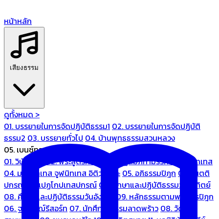
หน้าหลัก
เสียงธรรม
ดูทั้งหมด >
01. บรรยายในการจัดปฏิบัติธรรม1
02. บรรยายในการจัดปฏิบัติ
ธรรม2
03. บรรยายทั่วไป
04. บ้านพุทธธรรมสวนหลวง
05. เบนซ์ทองหล่อ
01. วินัยปิฎก
02. พระสูตรศึกษา
03. ปฏิสัมภิทามรรคและจูฬนิทเทส
04. มหานิทเทส จูฬนิทเทส อิติวุตตกะ
05. อภิธรรมปิฎก
06. เนตติ
ปกรณ์ และเปฏโกปเทสปกรณ์
07. ศึกษาและปฏิบัติธรรมวันอาทิตย์
08. ศึกษาและปฏิบัติธรรมวันอังคาร
09. หลักธรรมตามพระไตรปิฎก
06. ฐณิชาฌ์รีสอร์ท
07. นักศึกษาธรรมลาดพร้าว
08. วัด