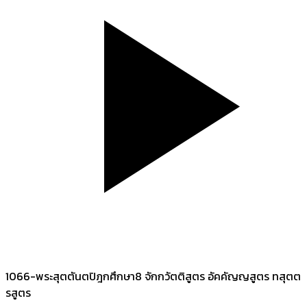
1066-พระสุตตันตปิฎกศึกษา8 จักกวัตติสูตร อัคคัญญสูตร ทสุตต
รสูตร