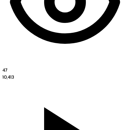
47
10,413