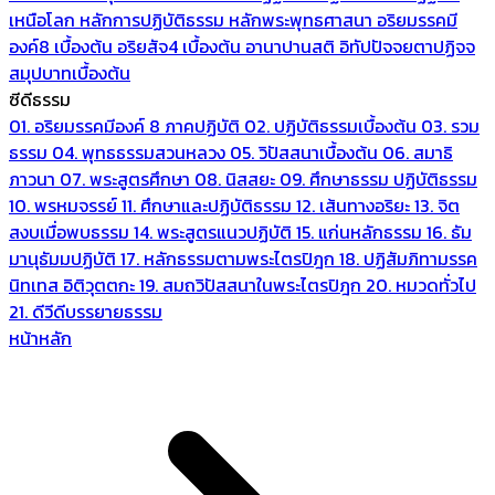
เหนือโลก
หลักการปฏิบัติธรรม
หลักพระพุทธศาสนา
อริยมรรคมี
องค์8 เบื้องต้น
อริยสัจ4 เบื้องต้น
อานาปานสติ
อิทัปปัจจยตาปฏิจจ
สมุปบาทเบื้องต้น
ซีดีธรรม
01. อริยมรรคมีองค์ 8 ภาคปฏิบัติ
02. ปฏิบัติธรรมเบื้องต้น
03. รวม
ธรรม
04. พุทธธรรมสวนหลวง
05. วิปัสสนาเบื้องต้น
06. สมาธิ
ภาวนา
07. พระสูตรศึกษา
08. นิสสยะ
09. ศึกษาธรรม ปฏิบัติธรรม
10. พรหมจรรย์
11. ศึกษาและปฏิบัติธรรม
12. เส้นทางอริยะ
13. จิต
สงบเมื่อพบธรรม
14. พระสูตรแนวปฏิบัติ
15. แก่นหลักธรรม
16. ธัม
มานุธัมมปฏิบัติ
17. หลักธรรมตามพระไตรปิฎก
18. ปฏิสัมภิทามรรค
นิทเทส อิติวุตตกะ
19. สมถวิปัสสนาในพระไตรปิฎก
20. หมวดทั่วไป
21. ดีวีดีบรรยายธรรม
หน้าหลัก