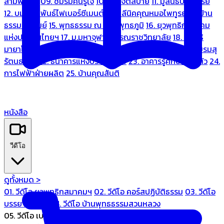
สามพระยา
09. ชมรมคนรู้ใจ
10. บ้านจิตสบาย
11. มูลนิธิบ้านอารีย์
12. บมจ.มหพันธ์ไฟเบอร์ซีเมนต์
13. คลีนิคคุณหมอไพทูรย์
14. บ้าน
ธรรมะรื่นรมย์
15. พุทธธรรม ณ แดนพุทธภูมิ
16. ยุวพุทธิกสมาคม
แห่งประเทศไทยฯ
17. ม.มหาจุฬาลงกรณราชวิทยาลัย
18. มูลนิธิ
มายาโคตมี
19. ariya wellness center
20. การบินไทย
21. ชมรมสุ
รัตนธรรม
22. ธนาคารแห่งประเทศไทย
23. อาคารรู้ศึกษารู้สึกตัว
24.
การไฟฟ้าฝ่ายผลิต
25. บ้านคุณสันติ
หนังสือ
วีดีโอ
ดูทั้งหมด >
01. วีดีโอ ยุวพุทธิกสมาคมฯ
02. วีดีโอ คอร์สปฏิบัติธรรม
03. วีดีโอ
บรรยายทั่วไป
04. วีดีโอ บ้านพุทธธรรมสวนหลวง
05. วีดีโอ เบนซ์ทองหล่อ