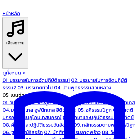
หน้าหลัก
เสียงธรรม
ดูทั้งหมด >
01. บรรยายในการจัดปฏิบัติธรรม1
02. บรรยายในการจัดปฏิบัติ
ธรรม2
03. บรรยายทั่วไป
04. บ้านพุทธธรรมสวนหลวง
05. เบนซ์ทองหล่อ
01. วินัยปิฎก
02. พระสูตรศึกษา
03. ปฏิสัมภิทามรรคและจูฬนิทเทส
04. มหานิทเทส จูฬนิทเทส อิติวุตตกะ
05. อภิธรรมปิฎก
06. เนตติ
ปกรณ์ และเปฏโกปเทสปกรณ์
07. ศึกษาและปฏิบัติธรรมวันอาทิตย์
08. ศึกษาและปฏิบัติธรรมวันอังคาร
09. หลักธรรมตามพระไตรปิฎก
06. ฐณิชาฌ์รีสอร์ท
07. นักศึกษาธรรมลาดพร้าว
08. วัด