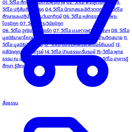
01. วีดีโอ ศึกษาธรรมตามพระบาลี
02. วีดีโอ พระสูตรศึกษา
03.
วีดีโอ ปฏิสัมภิทามรรค
04. วีดีโอ นิทเทสและอิติวุตตกะ
05. วีดีโอ
ศึกษาและปฏิบัติธรรมวันอาทิตย์
06. วีดีโอ หลักธรรมตามพระ
ไตรปิฎก
07. วีดีโอ พระวินัยปิฎก
06. วีดีโอ ฐณิชาฌ์รีสอร์ท
07. วีดีโอ ม.มหาจุฬาลงกรณฯ
08. วีดีโอ
มูลนิธิมายาโคตมี
09. วีดีโอ ชมรมคนรู้ใจ
10. วีดีโอ บ้านจิตสบาย
11.
วีดีโอ มูลนิธิบ้านอารีย์
12. วีดีโอ บมจ.มหพันธ์ไฟเบอร์ซีเมนต์
13.
คลีนิคคุณหมอไพทูรย์
14. วีดีโอ บ้านธรรมะรื่นรมย์
15-วีดีโอ พุทธ
ธรรม ณ แดนพุทธภูมิ
18. วีดีโอ ชมรมสุรัตนธรรม
19. วีดีโอ อาคารรู้
ศึกษา รู้สึกตัว
สื่อธรรม