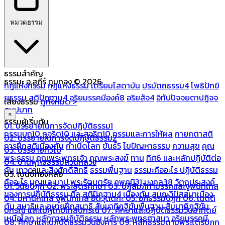
หมวดธรรม
ธรรมสำคัญ
ธรรมะ อ.สุภีร์ ทุมทอง © 2026
กฎแห่งกรรม
กฎแห่งธรรม
เตรียมโสดาบัน
ปรมัตถธรรม4
โพธิปักขิ
ยธรรม
สติปัฏฐาน4
อริยมรรคมีองค์8
อริยสัจ4
อิทัปปัจจยตาปฏิจจ
เสียงธรรม
ดูทั้งหมด >
สมุปบาท
×
ธรรมผู้เริ่มต้น
01. บรรยายในการจัดปฏิบัติธรรม1
กรรมบถ10 ทุจริต10 และสุจริต10
กรรมและการให้ผล
กายคตาสติ
02. บรรยายในการจัดปฏิบัติธรรม2
การฝึกสติเบื้องต้น
กำเนิดโลก
ขันธ์5
ไขปัญหาธรรม
ความสุข
คุณ
03. บรรยายทั่วไป
พระธรรม
คุณพระพุทธเจ้า
คุณพระสงฆ์
ทาน
ทิศ6 และหลักปฏิบัติต่อ
04. บ้านพุทธธรรมสวนหลวง
กัน
เทวดาและสิ่งศักดิ์สิทธิ์
ธรรมพื้นฐาน
ธรรมะคืออะไร ปฏิบัติธรรม
05. เบนซ์ทองหล่อ
คืออะไร
บุญและบาป
พระรัตนตรัย
ภพภูมิ31
มงคล38
วัตถุประสงค์
01. วินัยปิฎก
02. พระสูตรศึกษา
03. ปฏิสัมภิทามรรคและจูฬนิทเทส
ของการปฏิบัติธรรม
ศีล
สติปัฏฐาน4 เบื้องต้น
สมถะวิปัสสนาเบื้อง
04. มหานิทเทส จูฬนิทเทส อิติวุตตกะ
05. อภิธรรมปิฎก
06. เนตติ
ต้น
สมาธิและอุบายฝึกสมาธิ
สัมมาทิฏฐิขั้นพื้นฐาน
สัมมาทิฏฐิขั้น
ปกรณ์ และเปฏโกปเทสปกรณ์
07. ศึกษาและปฏิบัติธรรมวันอาทิตย์
เหนือโลก
หลักการปฏิบัติธรรม
หลักพระพุทธศาสนา
อริยมรรคมี
08. ศึกษาและปฏิบัติธรรมวันอังคาร
09. หลักธรรมตามพระไตรปิฎก