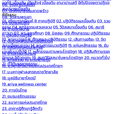
องค์8 เบื้องต้น
อริยสัจ4 เบื้องต้น
อานาปานสติ
อิทัปปัจจยตาปฏิจจ
06. ฐณิชาฌ์รีสอร์ท
สมุปบาทเบื้องต้น
07. นักศึกษาธรรมลาดพร้าว
ซีดีธรรม
08. วัดสามพระยา
01. อริยมรรคมีองค์ 8 ภาคปฏิบัติ
02. ปฏิบัติธรรมเบื้องต้น
03. รวม
09. ชมรมคนรู้ใจ
ธรรม
04. พุทธธรรมสวนหลวง
05. วิปัสสนาเบื้องต้น
06. สมาธิ
10. บ้านจิตสบาย
ภาวนา
07. พระสูตรศึกษา
08. นิสสยะ
09. ศึกษาธรรม ปฏิบัติธรรม
11. มูลนิธิบ้านอารีย์
10. พรหมจรรย์
11. ศึกษาและปฏิบัติธรรม
12. เส้นทางอริยะ
13. จิต
12. บมจ.มหพันธ์ไฟเบอร์ซีเมนต์
สงบเมื่อพบธรรม
14. พระสูตรแนวปฏิบัติ
15. แก่นหลักธรรม
16. ธัม
13. คลีนิคคุณหมอไพทูรย์
มานุธัมมปฏิบัติ
17. หลักธรรมตามพระไตรปิฎก
18. ปฏิสัมภิทามรรค
14. บ้านธรรมะรื่นรมย์
นิทเทส อิติวุตตกะ
19. สมถวิปัสสนาในพระไตรปิฎก
20. หมวดทั่วไป
15. พุทธธรรม ณ แดนพุทธภูมิ
21. ดีวีดีบรรยายธรรม
16. ยุวพุทธิกสมาคมแห่งประเทศไทยฯ
17. ม.มหาจุฬาลงกรณราชวิทยาลัย
18. มูลนิธิมายาโคตมี
19. ariya wellness center
20. การบินไทย
21. ชมรมสุรัตนธรรม
22. ธนาคารแห่งประเทศไทย
23. อาคารรู้ศึกษารู้สึกตัว