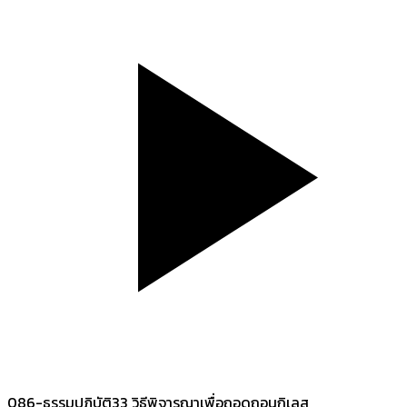
086-ธรรมปฏิบัติ33 วิธีพิจารณาเพื่อถอดถอนกิเลส