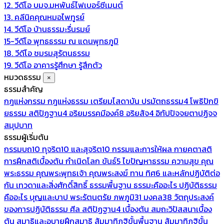
12. วีดีโอ บมจ.มหพันธ์ไฟเบอร์ซีเมนต์
13. คลีนิคคุณหมอไพทูรย์
14. วีดีโอ บ้านธรรมะรื่นรมย์
15-วีดีโอ พุทธธรรม ณ แดนพุทธภูมิ
18. วีดีโอ ชมรมสุรัตนธรรม
19. วีดีโอ อาคารรู้ศึกษา รู้สึกตัว
หมวดธรรม
×
ธรรมสำคัญ
กฎแห่งกรรม
กฎแห่งธรรม
เตรียมโสดาบัน
ปรมัตถธรรม4
โพธิปักขิ
ยธรรม
สติปัฏฐาน4
อริยมรรคมีองค์8
อริยสัจ4
อิทัปปัจจยตาปฏิจจ
สมุปบาท
ธรรมผู้เริ่มต้น
กรรมบถ10 ทุจริต10 และสุจริต10
กรรมและการให้ผล
กายคตาสติ
การฝึกสติเบื้องต้น
กำเนิดโลก
ขันธ์5
ไขปัญหาธรรม
ความสุข
คุณ
พระธรรม
คุณพระพุทธเจ้า
คุณพระสงฆ์
ทาน
ทิศ6 และหลักปฏิบัติต่อ
กัน
เทวดาและสิ่งศักดิ์สิทธิ์
ธรรมพื้นฐาน
ธรรมะคืออะไร ปฏิบัติธรรม
คืออะไร
บุญและบาป
พระรัตนตรัย
ภพภูมิ31
มงคล38
วัตถุประสงค์
ของการปฏิบัติธรรม
ศีล
สติปัฏฐาน4 เบื้องต้น
สมถะวิปัสสนาเบื้อง
ต้น
สมาธิและอุบายฝึกสมาธิ
สัมมาทิฏฐิขั้นพื้นฐาน
สัมมาทิฏฐิขั้น