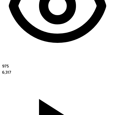
975
6,317