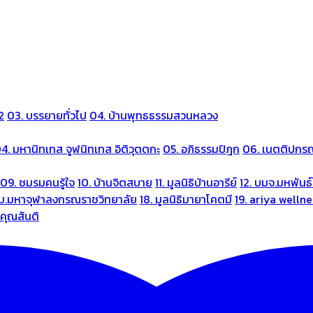
2
03. บรรยายทั่วไป
04. บ้านพุทธธรรมสวนหลวง
4. มหานิทเทส จูฬนิทเทส อิติวุตตกะ
05. อภิธรรมปิฎก
06. เนตติปกร
09. ชมรมคนรู้ใจ
10. บ้านจิตสบาย
11. มูลนิธิบ้านอารีย์
12. บมจ.มหพันธ์
 ม.มหาจุฬาลงกรณราชวิทยาลัย
18. มูลนิธิมายาโคตมี
19. ariya welln
นคุณสันติ