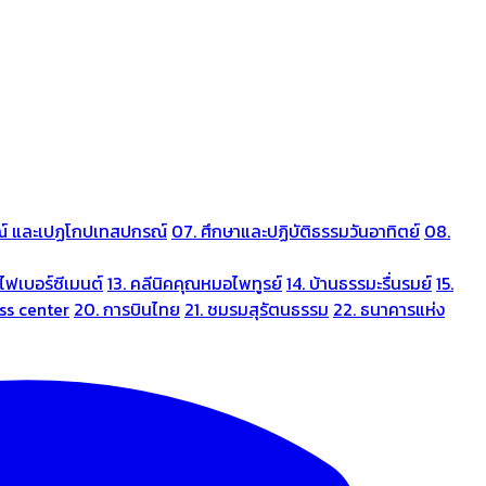
ณ์ และเปฏโกปเทสปกรณ์
07. ศึกษาและปฏิบัติธรรมวันอาทิตย์
08.
ไฟเบอร์ซีเมนต์
13. คลีนิคคุณหมอไพทูรย์
14. บ้านธรรมะรื่นรมย์
15.
ess center
20. การบินไทย
21. ชมรมสุรัตนธรรม
22. ธนาคารแห่ง