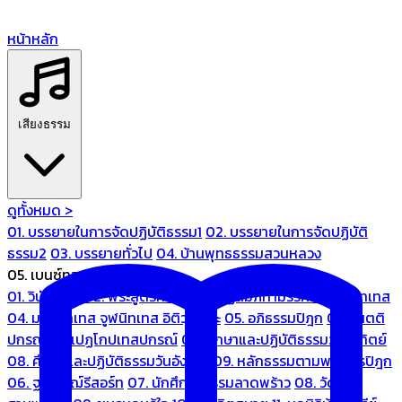
หน้าหลัก
เสียงธรรม
ดูทั้งหมด >
01. บรรยายในการจัดปฏิบัติธรรม1
02. บรรยายในการจัดปฏิบัติ
ธรรม2
03. บรรยายทั่วไป
04. บ้านพุทธธรรมสวนหลวง
05. เบนซ์ทองหล่อ
01. วินัยปิฎก
02. พระสูตรศึกษา
03. ปฏิสัมภิทามรรคและจูฬนิทเทส
04. มหานิทเทส จูฬนิทเทส อิติวุตตกะ
05. อภิธรรมปิฎก
06. เนตติ
ปกรณ์ และเปฏโกปเทสปกรณ์
07. ศึกษาและปฏิบัติธรรมวันอาทิตย์
08. ศึกษาและปฏิบัติธรรมวันอังคาร
09. หลักธรรมตามพระไตรปิฎก
06. ฐณิชาฌ์รีสอร์ท
07. นักศึกษาธรรมลาดพร้าว
08. วัด