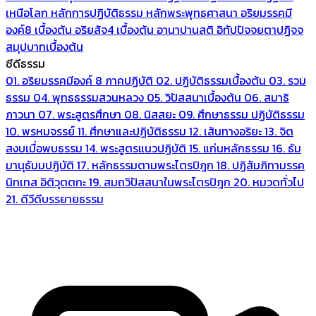
เหนือโลก
หลักการปฏิบัติธรรม
หลักพระพุทธศาสนา
อริยมรรคมี
องค์8 เบื้องต้น
อริยสัจ4 เบื้องต้น
อานาปานสติ
อิทัปปัจจยตาปฏิจจ
สมุปบาทเบื้องต้น
ซีดีธรรม
01. อริยมรรคมีองค์ 8 ภาคปฏิบัติ
02. ปฏิบัติธรรมเบื้องต้น
03. รวม
ธรรม
04. พุทธธรรมสวนหลวง
05. วิปัสสนาเบื้องต้น
06. สมาธิ
ภาวนา
07. พระสูตรศึกษา
08. นิสสยะ
09. ศึกษาธรรม ปฏิบัติธรรม
10. พรหมจรรย์
11. ศึกษาและปฏิบัติธรรม
12. เส้นทางอริยะ
13. จิต
สงบเมื่อพบธรรม
14. พระสูตรแนวปฏิบัติ
15. แก่นหลักธรรม
16. ธัม
มานุธัมมปฏิบัติ
17. หลักธรรมตามพระไตรปิฎก
18. ปฏิสัมภิทามรรค
นิทเทส อิติวุตตกะ
19. สมถวิปัสสนาในพระไตรปิฎก
20. หมวดทั่วไป
21. ดีวีดีบรรยายธรรม