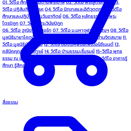
01. วีดีโอ ศึกษาธรรมตามพระบาลี
02. วีดีโอ พระสูตรศึกษา
03.
วีดีโอ ปฏิสัมภิทามรรค
04. วีดีโอ นิทเทสและอิติวุตตกะ
05. วีดีโอ
ศึกษาและปฏิบัติธรรมวันอาทิตย์
06. วีดีโอ หลักธรรมตามพระ
ไตรปิฎก
07. วีดีโอ พระวินัยปิฎก
06. วีดีโอ ฐณิชาฌ์รีสอร์ท
07. วีดีโอ ม.มหาจุฬาลงกรณฯ
08. วีดีโอ
มูลนิธิมายาโคตมี
09. วีดีโอ ชมรมคนรู้ใจ
10. วีดีโอ บ้านจิตสบาย
11.
วีดีโอ มูลนิธิบ้านอารีย์
12. วีดีโอ บมจ.มหพันธ์ไฟเบอร์ซีเมนต์
13.
คลีนิคคุณหมอไพทูรย์
14. วีดีโอ บ้านธรรมะรื่นรมย์
15-วีดีโอ พุทธ
ธรรม ณ แดนพุทธภูมิ
18. วีดีโอ ชมรมสุรัตนธรรม
19. วีดีโอ อาคารรู้
ศึกษา รู้สึกตัว
สื่อธรรม