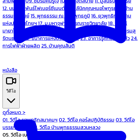
สามพระยา
09. ชมรมคนรู้ใจ
10. บ้านจิตสบาย
11. มูลนิธิบ้านอารีย์
12. บมจ.มหพันธ์ไฟเบอร์ซีเมนต์
13. คลีนิคคุณหมอไพทูรย์
14. บ้าน
ธรรมะรื่นรมย์
15. พุทธธรรม ณ แดนพุทธภูมิ
16. ยุวพุทธิกสมาคม
แห่งประเทศไทยฯ
17. ม.มหาจุฬาลงกรณราชวิทยาลัย
18. มูลนิธิ
มายาโคตมี
19. ariya wellness center
20. การบินไทย
21. ชมรมสุ
รัตนธรรม
22. ธนาคารแห่งประเทศไทย
23. อาคารรู้ศึกษารู้สึกตัว
24.
การไฟฟ้าฝ่ายผลิต
25. บ้านคุณสันติ
หนังสือ
วีดีโอ
ดูทั้งหมด >
01. วีดีโอ ยุวพุทธิกสมาคมฯ
02. วีดีโอ คอร์สปฏิบัติธรรม
03. วีดีโอ
บรรยายทั่วไป
04. วีดีโอ บ้านพุทธธรรมสวนหลวง
05. วีดีโอ เบนซ์ทองหล่อ