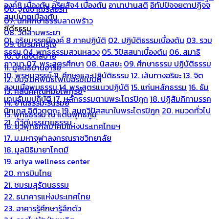
องค์8 เบื้องต้น
อริยสัจ4 เบื้องต้น
อานาปานสติ
อิทัปปัจจยตาปฏิจจ
06. ฐณิชาฌ์รีสอร์ท
สมุปบาทเบื้องต้น
07. นักศึกษาธรรมลาดพร้าว
ซีดีธรรม
08. วัดสามพระยา
01. อริยมรรคมีองค์ 8 ภาคปฏิบัติ
02. ปฏิบัติธรรมเบื้องต้น
03. รวม
09. ชมรมคนรู้ใจ
ธรรม
04. พุทธธรรมสวนหลวง
05. วิปัสสนาเบื้องต้น
06. สมาธิ
10. บ้านจิตสบาย
ภาวนา
07. พระสูตรศึกษา
08. นิสสยะ
09. ศึกษาธรรม ปฏิบัติธรรม
11. มูลนิธิบ้านอารีย์
10. พรหมจรรย์
11. ศึกษาและปฏิบัติธรรม
12. เส้นทางอริยะ
13. จิต
12. บมจ.มหพันธ์ไฟเบอร์ซีเมนต์
สงบเมื่อพบธรรม
14. พระสูตรแนวปฏิบัติ
15. แก่นหลักธรรม
16. ธัม
13. คลีนิคคุณหมอไพทูรย์
มานุธัมมปฏิบัติ
17. หลักธรรมตามพระไตรปิฎก
18. ปฏิสัมภิทามรรค
14. บ้านธรรมะรื่นรมย์
นิทเทส อิติวุตตกะ
19. สมถวิปัสสนาในพระไตรปิฎก
20. หมวดทั่วไป
15. พุทธธรรม ณ แดนพุทธภูมิ
21. ดีวีดีบรรยายธรรม
16. ยุวพุทธิกสมาคมแห่งประเทศไทยฯ
17. ม.มหาจุฬาลงกรณราชวิทยาลัย
18. มูลนิธิมายาโคตมี
19. ariya wellness center
20. การบินไทย
21. ชมรมสุรัตนธรรม
22. ธนาคารแห่งประเทศไทย
23. อาคารรู้ศึกษารู้สึกตัว