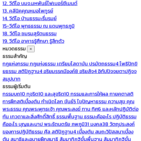
12. วีดีโอ บมจ.มหพันธ์ไฟเบอร์ซีเมนต์
13. คลีนิคคุณหมอไพทูรย์
14. วีดีโอ บ้านธรรมะรื่นรมย์
15-วีดีโอ พุทธธรรม ณ แดนพุทธภูมิ
18. วีดีโอ ชมรมสุรัตนธรรม
19. วีดีโอ อาคารรู้ศึกษา รู้สึกตัว
หมวดธรรม
×
ธรรมสำคัญ
กฎแห่งกรรม
กฎแห่งธรรม
เตรียมโสดาบัน
ปรมัตถธรรม4
โพธิปักขิ
ยธรรม
สติปัฏฐาน4
อริยมรรคมีองค์8
อริยสัจ4
อิทัปปัจจยตาปฏิจจ
สมุปบาท
ธรรมผู้เริ่มต้น
กรรมบถ10 ทุจริต10 และสุจริต10
กรรมและการให้ผล
กายคตาสติ
การฝึกสติเบื้องต้น
กำเนิดโลก
ขันธ์5
ไขปัญหาธรรม
ความสุข
คุณ
พระธรรม
คุณพระพุทธเจ้า
คุณพระสงฆ์
ทาน
ทิศ6 และหลักปฏิบัติต่อ
กัน
เทวดาและสิ่งศักดิ์สิทธิ์
ธรรมพื้นฐาน
ธรรมะคืออะไร ปฏิบัติธรรม
คืออะไร
บุญและบาป
พระรัตนตรัย
ภพภูมิ31
มงคล38
วัตถุประสงค์
ของการปฏิบัติธรรม
ศีล
สติปัฏฐาน4 เบื้องต้น
สมถะวิปัสสนาเบื้อง
ต้น
สมาธิและอุบายฝึกสมาธิ
สัมมาทิฏฐิขั้นพื้นฐาน
สัมมาทิฏฐิขั้น