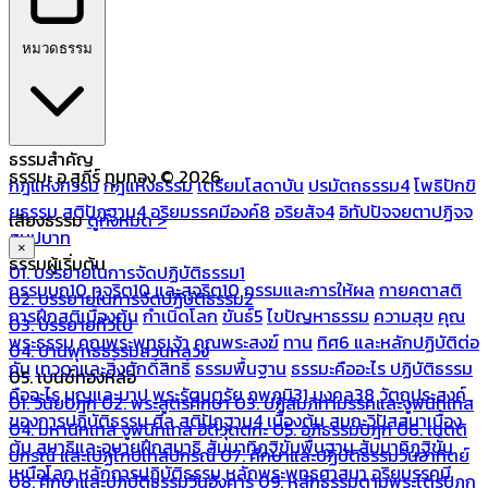
หมวดธรรม
ธรรมสำคัญ
ธรรมะ อ.สุภีร์ ทุมทอง © 2026
กฎแห่งกรรม
กฎแห่งธรรม
เตรียมโสดาบัน
ปรมัตถธรรม4
โพธิปักขิ
ยธรรม
สติปัฏฐาน4
อริยมรรคมีองค์8
อริยสัจ4
อิทัปปัจจยตาปฏิจจ
เสียงธรรม
ดูทั้งหมด >
สมุปบาท
×
ธรรมผู้เริ่มต้น
01. บรรยายในการจัดปฏิบัติธรรม1
กรรมบถ10 ทุจริต10 และสุจริต10
กรรมและการให้ผล
กายคตาสติ
02. บรรยายในการจัดปฏิบัติธรรม2
การฝึกสติเบื้องต้น
กำเนิดโลก
ขันธ์5
ไขปัญหาธรรม
ความสุข
คุณ
03. บรรยายทั่วไป
พระธรรม
คุณพระพุทธเจ้า
คุณพระสงฆ์
ทาน
ทิศ6 และหลักปฏิบัติต่อ
04. บ้านพุทธธรรมสวนหลวง
กัน
เทวดาและสิ่งศักดิ์สิทธิ์
ธรรมพื้นฐาน
ธรรมะคืออะไร ปฏิบัติธรรม
05. เบนซ์ทองหล่อ
คืออะไร
บุญและบาป
พระรัตนตรัย
ภพภูมิ31
มงคล38
วัตถุประสงค์
01. วินัยปิฎก
02. พระสูตรศึกษา
03. ปฏิสัมภิทามรรคและจูฬนิทเทส
ของการปฏิบัติธรรม
ศีล
สติปัฏฐาน4 เบื้องต้น
สมถะวิปัสสนาเบื้อง
04. มหานิทเทส จูฬนิทเทส อิติวุตตกะ
05. อภิธรรมปิฎก
06. เนตติ
ต้น
สมาธิและอุบายฝึกสมาธิ
สัมมาทิฏฐิขั้นพื้นฐาน
สัมมาทิฏฐิขั้น
ปกรณ์ และเปฏโกปเทสปกรณ์
07. ศึกษาและปฏิบัติธรรมวันอาทิตย์
เหนือโลก
หลักการปฏิบัติธรรม
หลักพระพุทธศาสนา
อริยมรรคมี
08. ศึกษาและปฏิบัติธรรมวันอังคาร
09. หลักธรรมตามพระไตรปิฎก