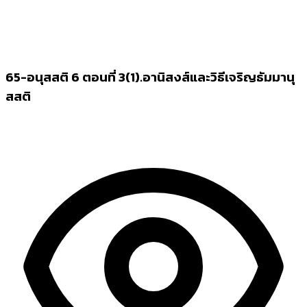
65-อนุสสติ 6 ตอนที่ 3(1).อานิสงส์และวิธีเจริญธัมมานุ
สสติ