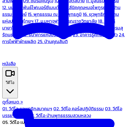
สามพระยา
09. ชมรมคนรู้ใจ
10. บ้านจิตสบาย
11. มูลนิธิบ้านอารีย์
12. บมจ.มหพันธ์ไฟเบอร์ซีเมนต์
13. คลีนิคคุณหมอไพทูรย์
14. บ้าน
ธรรมะรื่นรมย์
15. พุทธธรรม ณ แดนพุทธภูมิ
16. ยุวพุทธิกสมาคม
แห่งประเทศไทยฯ
17. ม.มหาจุฬาลงกรณราชวิทยาลัย
18. มูลนิธิ
มายาโคตมี
19. ariya wellness center
20. การบินไทย
21. ชมรมสุ
รัตนธรรม
22. ธนาคารแห่งประเทศไทย
23. อาคารรู้ศึกษารู้สึกตัว
24.
การไฟฟ้าฝ่ายผลิต
25. บ้านคุณสันติ
หนังสือ
วีดีโอ
ดูทั้งหมด >
01. วีดีโอ ยุวพุทธิกสมาคมฯ
02. วีดีโอ คอร์สปฏิบัติธรรม
03. วีดีโอ
บรรยายทั่วไป
04. วีดีโอ บ้านพุทธธรรมสวนหลวง
05. วีดีโอ เบนซ์ทองหล่อ