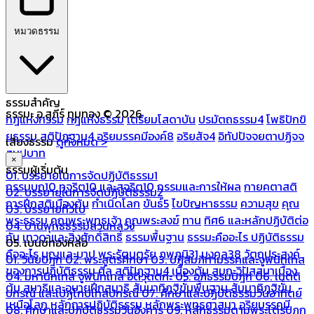
หมวดธรรม
ธรรมสำคัญ
ธรรมะ อ.สุภีร์ ทุมทอง © 2026
กฎแห่งกรรม
กฎแห่งธรรม
เตรียมโสดาบัน
ปรมัตถธรรม4
โพธิปักขิ
ยธรรม
สติปัฏฐาน4
อริยมรรคมีองค์8
อริยสัจ4
อิทัปปัจจยตาปฏิจจ
เสียงธรรม
ดูทั้งหมด >
สมุปบาท
×
ธรรมผู้เริ่มต้น
01. บรรยายในการจัดปฏิบัติธรรม1
กรรมบถ10 ทุจริต10 และสุจริต10
กรรมและการให้ผล
กายคตาสติ
02. บรรยายในการจัดปฏิบัติธรรม2
การฝึกสติเบื้องต้น
กำเนิดโลก
ขันธ์5
ไขปัญหาธรรม
ความสุข
คุณ
03. บรรยายทั่วไป
พระธรรม
คุณพระพุทธเจ้า
คุณพระสงฆ์
ทาน
ทิศ6 และหลักปฏิบัติต่อ
04. บ้านพุทธธรรมสวนหลวง
กัน
เทวดาและสิ่งศักดิ์สิทธิ์
ธรรมพื้นฐาน
ธรรมะคืออะไร ปฏิบัติธรรม
05. เบนซ์ทองหล่อ
คืออะไร
บุญและบาป
พระรัตนตรัย
ภพภูมิ31
มงคล38
วัตถุประสงค์
01. วินัยปิฎก
02. พระสูตรศึกษา
03. ปฏิสัมภิทามรรคและจูฬนิทเทส
ของการปฏิบัติธรรม
ศีล
สติปัฏฐาน4 เบื้องต้น
สมถะวิปัสสนาเบื้อง
04. มหานิทเทส จูฬนิทเทส อิติวุตตกะ
05. อภิธรรมปิฎก
06. เนตติ
ต้น
สมาธิและอุบายฝึกสมาธิ
สัมมาทิฏฐิขั้นพื้นฐาน
สัมมาทิฏฐิขั้น
ปกรณ์ และเปฏโกปเทสปกรณ์
07. ศึกษาและปฏิบัติธรรมวันอาทิตย์
เหนือโลก
หลักการปฏิบัติธรรม
หลักพระพุทธศาสนา
อริยมรรคมี
08. ศึกษาและปฏิบัติธรรมวันอังคาร
09. หลักธรรมตามพระไตรปิฎก