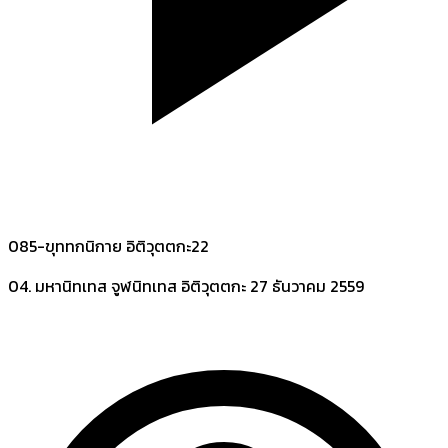
085-ขุททกนิกาย อิติวุตตกะ22
04. มหานิทเทส จูฬนิทเทส อิติวุตตกะ
27 ธันวาคม 2559