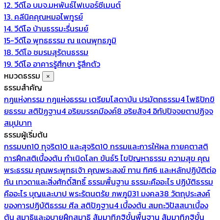
12. วีดีโอ บมจ.มหพันธ์ไฟเบอร์ซีเมนต์
13. คลีนิคคุณหมอไพทูรย์
14. วีดีโอ บ้านธรรมะรื่นรมย์
15-วีดีโอ พุทธธรรม ณ แดนพุทธภูมิ
18. วีดีโอ ชมรมสุรัตนธรรม
19. วีดีโอ อาคารรู้ศึกษา รู้สึกตัว
หมวดธรรม
×
ธรรมสำคัญ
กฎแห่งกรรม
กฎแห่งธรรม
เตรียมโสดาบัน
ปรมัตถธรรม4
โพธิปักขิ
ยธรรม
สติปัฏฐาน4
อริยมรรคมีองค์8
อริยสัจ4
อิทัปปัจจยตาปฏิจจ
สมุปบาท
ธรรมผู้เริ่มต้น
กรรมบถ10 ทุจริต10 และสุจริต10
กรรมและการให้ผล
กายคตาสติ
การฝึกสติเบื้องต้น
กำเนิดโลก
ขันธ์5
ไขปัญหาธรรม
ความสุข
คุณ
พระธรรม
คุณพระพุทธเจ้า
คุณพระสงฆ์
ทาน
ทิศ6 และหลักปฏิบัติต่อ
กัน
เทวดาและสิ่งศักดิ์สิทธิ์
ธรรมพื้นฐาน
ธรรมะคืออะไร ปฏิบัติธรรม
คืออะไร
บุญและบาป
พระรัตนตรัย
ภพภูมิ31
มงคล38
วัตถุประสงค์
ของการปฏิบัติธรรม
ศีล
สติปัฏฐาน4 เบื้องต้น
สมถะวิปัสสนาเบื้อง
ต้น
สมาธิและอุบายฝึกสมาธิ
สัมมาทิฏฐิขั้นพื้นฐาน
สัมมาทิฏฐิขั้น