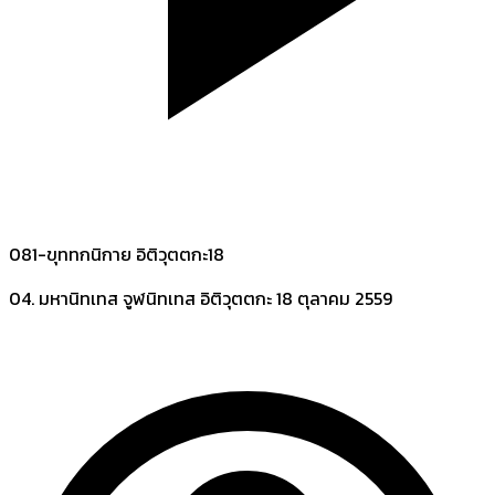
081-ขุททกนิกาย อิติวุตตกะ18
04. มหานิทเทส จูฬนิทเทส อิติวุตตกะ
18 ตุลาคม 2559