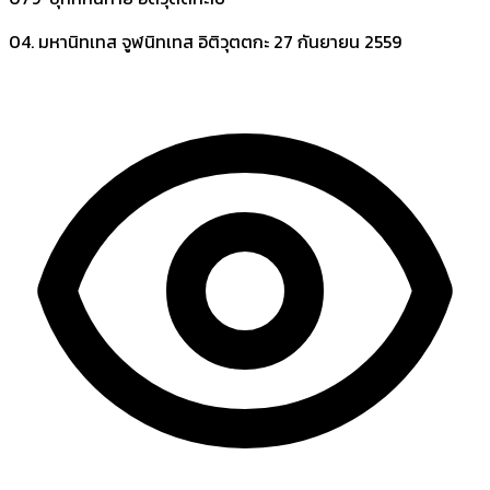
04. มหานิทเทส จูฬนิทเทส อิติวุตตกะ
27 กันยายน 2559