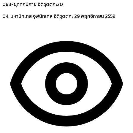
083-ขุททกนิกาย อิติวุตตกะ20
04. มหานิทเทส จูฬนิทเทส อิติวุตตกะ
29 พฤศจิกายน 2559