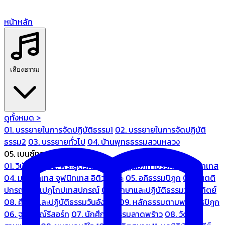
หน้าหลัก
เสียงธรรม
ดูทั้งหมด >
01. บรรยายในการจัดปฏิบัติธรรม1
02. บรรยายในการจัดปฏิบัติ
ธรรม2
03. บรรยายทั่วไป
04. บ้านพุทธธรรมสวนหลวง
05. เบนซ์ทองหล่อ
01. วินัยปิฎก
02. พระสูตรศึกษา
03. ปฏิสัมภิทามรรคและจูฬนิทเทส
04. มหานิทเทส จูฬนิทเทส อิติวุตตกะ
05. อภิธรรมปิฎก
06. เนตติ
ปกรณ์ และเปฏโกปเทสปกรณ์
07. ศึกษาและปฏิบัติธรรมวันอาทิตย์
08. ศึกษาและปฏิบัติธรรมวันอังคาร
09. หลักธรรมตามพระไตรปิฎก
06. ฐณิชาฌ์รีสอร์ท
07. นักศึกษาธรรมลาดพร้าว
08. วัด