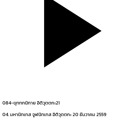
084-ขุททกนิกาย อิติวุตตกะ21
04. มหานิทเทส จูฬนิทเทส อิติวุตตกะ
20 ธันวาคม 2559