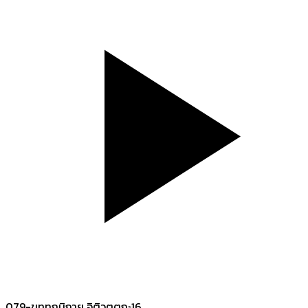
079-ขุททกนิกาย อิติวุตตกะ16