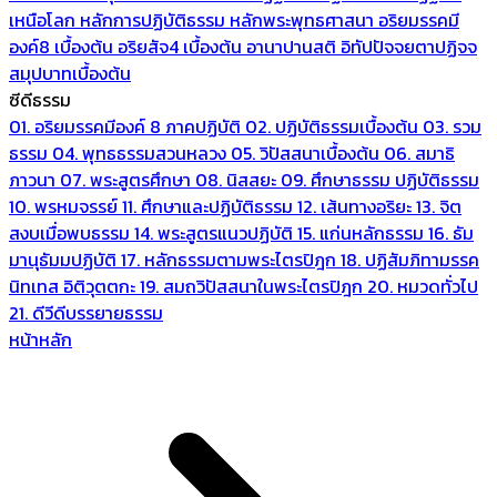
เหนือโลก
หลักการปฏิบัติธรรม
หลักพระพุทธศาสนา
อริยมรรคมี
องค์8 เบื้องต้น
อริยสัจ4 เบื้องต้น
อานาปานสติ
อิทัปปัจจยตาปฏิจจ
สมุปบาทเบื้องต้น
ซีดีธรรม
01. อริยมรรคมีองค์ 8 ภาคปฏิบัติ
02. ปฏิบัติธรรมเบื้องต้น
03. รวม
ธรรม
04. พุทธธรรมสวนหลวง
05. วิปัสสนาเบื้องต้น
06. สมาธิ
ภาวนา
07. พระสูตรศึกษา
08. นิสสยะ
09. ศึกษาธรรม ปฏิบัติธรรม
10. พรหมจรรย์
11. ศึกษาและปฏิบัติธรรม
12. เส้นทางอริยะ
13. จิต
สงบเมื่อพบธรรม
14. พระสูตรแนวปฏิบัติ
15. แก่นหลักธรรม
16. ธัม
มานุธัมมปฏิบัติ
17. หลักธรรมตามพระไตรปิฎก
18. ปฏิสัมภิทามรรค
นิทเทส อิติวุตตกะ
19. สมถวิปัสสนาในพระไตรปิฎก
20. หมวดทั่วไป
21. ดีวีดีบรรยายธรรม
หน้าหลัก