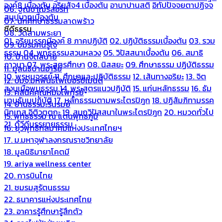
องค์8 เบื้องต้น
อริยสัจ4 เบื้องต้น
อานาปานสติ
อิทัปปัจจยตาปฏิจจ
06. ฐณิชาฌ์รีสอร์ท
สมุปบาทเบื้องต้น
07. นักศึกษาธรรมลาดพร้าว
ซีดีธรรม
08. วัดสามพระยา
01. อริยมรรคมีองค์ 8 ภาคปฏิบัติ
02. ปฏิบัติธรรมเบื้องต้น
03. รวม
09. ชมรมคนรู้ใจ
ธรรม
04. พุทธธรรมสวนหลวง
05. วิปัสสนาเบื้องต้น
06. สมาธิ
10. บ้านจิตสบาย
ภาวนา
07. พระสูตรศึกษา
08. นิสสยะ
09. ศึกษาธรรม ปฏิบัติธรรม
11. มูลนิธิบ้านอารีย์
10. พรหมจรรย์
11. ศึกษาและปฏิบัติธรรม
12. เส้นทางอริยะ
13. จิต
12. บมจ.มหพันธ์ไฟเบอร์ซีเมนต์
สงบเมื่อพบธรรม
14. พระสูตรแนวปฏิบัติ
15. แก่นหลักธรรม
16. ธัม
13. คลีนิคคุณหมอไพทูรย์
มานุธัมมปฏิบัติ
17. หลักธรรมตามพระไตรปิฎก
18. ปฏิสัมภิทามรรค
14. บ้านธรรมะรื่นรมย์
นิทเทส อิติวุตตกะ
19. สมถวิปัสสนาในพระไตรปิฎก
20. หมวดทั่วไป
15. พุทธธรรม ณ แดนพุทธภูมิ
21. ดีวีดีบรรยายธรรม
16. ยุวพุทธิกสมาคมแห่งประเทศไทยฯ
17. ม.มหาจุฬาลงกรณราชวิทยาลัย
18. มูลนิธิมายาโคตมี
19. ariya wellness center
20. การบินไทย
21. ชมรมสุรัตนธรรม
22. ธนาคารแห่งประเทศไทย
23. อาคารรู้ศึกษารู้สึกตัว