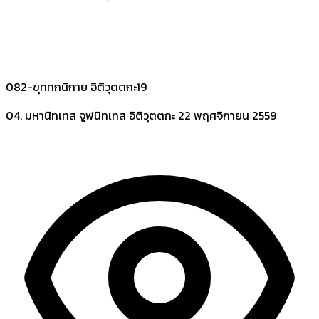
082-ขุททกนิกาย อิติวุตตกะ19
04. มหานิทเทส จูฬนิทเทส อิติวุตตกะ
22 พฤศจิกายน 2559