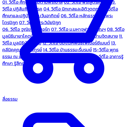
01. วีดีโอ ศึกษาธรรมตามพระบาลี
02. วีดีโอ พระสูตรศึกษา
03.
วีดีโอ ปฏิสัมภิทามรรค
04. วีดีโอ นิทเทสและอิติวุตตกะ
05. วีดีโอ
ศึกษาและปฏิบัติธรรมวันอาทิตย์
06. วีดีโอ หลักธรรมตามพระ
ไตรปิฎก
07. วีดีโอ พระวินัยปิฎก
06. วีดีโอ ฐณิชาฌ์รีสอร์ท
07. วีดีโอ ม.มหาจุฬาลงกรณฯ
08. วีดีโอ
มูลนิธิมายาโคตมี
09. วีดีโอ ชมรมคนรู้ใจ
10. วีดีโอ บ้านจิตสบาย
11.
วีดีโอ มูลนิธิบ้านอารีย์
12. วีดีโอ บมจ.มหพันธ์ไฟเบอร์ซีเมนต์
13.
คลีนิคคุณหมอไพทูรย์
14. วีดีโอ บ้านธรรมะรื่นรมย์
15-วีดีโอ พุทธ
ธรรม ณ แดนพุทธภูมิ
18. วีดีโอ ชมรมสุรัตนธรรม
19. วีดีโอ อาคารรู้
ศึกษา รู้สึกตัว
สื่อธรรม