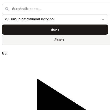
04. มหานิทเทส จูฬนิทเทส อิติวุตตกะ
ค้นหา
ล้างค่า
85