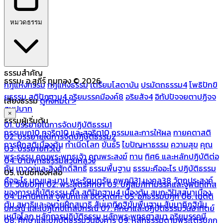
หมวดธรรม
ธรรมสำคัญ
ธรรมะ อ.สุภีร์ ทุมทอง © 2026
กฎแห่งกรรม
กฎแห่งธรรม
เตรียมโสดาบัน
ปรมัตถธรรม4
โพธิปักขิ
ยธรรม
สติปัฏฐาน4
อริยมรรคมีองค์8
อริยสัจ4
อิทัปปัจจยตาปฏิจจ
เสียงธรรม
ดูทั้งหมด >
สมุปบาท
×
ธรรมผู้เริ่มต้น
01. บรรยายในการจัดปฏิบัติธรรม1
กรรมบถ10 ทุจริต10 และสุจริต10
กรรมและการให้ผล
กายคตาสติ
02. บรรยายในการจัดปฏิบัติธรรม2
การฝึกสติเบื้องต้น
กำเนิดโลก
ขันธ์5
ไขปัญหาธรรม
ความสุข
คุณ
03. บรรยายทั่วไป
พระธรรม
คุณพระพุทธเจ้า
คุณพระสงฆ์
ทาน
ทิศ6 และหลักปฏิบัติต่อ
04. บ้านพุทธธรรมสวนหลวง
กัน
เทวดาและสิ่งศักดิ์สิทธิ์
ธรรมพื้นฐาน
ธรรมะคืออะไร ปฏิบัติธรรม
05. เบนซ์ทองหล่อ
คืออะไร
บุญและบาป
พระรัตนตรัย
ภพภูมิ31
มงคล38
วัตถุประสงค์
01. วินัยปิฎก
02. พระสูตรศึกษา
03. ปฏิสัมภิทามรรคและจูฬนิทเทส
ของการปฏิบัติธรรม
ศีล
สติปัฏฐาน4 เบื้องต้น
สมถะวิปัสสนาเบื้อง
04. มหานิทเทส จูฬนิทเทส อิติวุตตกะ
05. อภิธรรมปิฎก
06. เนตติ
ต้น
สมาธิและอุบายฝึกสมาธิ
สัมมาทิฏฐิขั้นพื้นฐาน
สัมมาทิฏฐิขั้น
ปกรณ์ และเปฏโกปเทสปกรณ์
07. ศึกษาและปฏิบัติธรรมวันอาทิตย์
เหนือโลก
หลักการปฏิบัติธรรม
หลักพระพุทธศาสนา
อริยมรรคมี
08. ศึกษาและปฏิบัติธรรมวันอังคาร
09. หลักธรรมตามพระไตรปิฎก