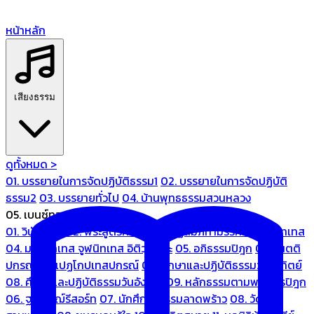
หน้าหลัก
เสียงธรรม
ดูทั้งหมด >
01. บรรยายในการจัดปฏิบัติธรรม1
02. บรรยายในการจัดปฏิบัติ
ธรรม2
03. บรรยายทั่วไป
04. บ้านพุทธธรรมสวนหลวง
05. เบนซ์ทองหล่อ
01. วินัยปิฎก
02. พระสูตรศึกษา
03. ปฏิสัมภิทามรรคและจูฬนิทเทส
04. มหานิทเทส จูฬนิทเทส อิติวุตตกะ
05. อภิธรรมปิฎก
06. เนตติ
ปกรณ์ และเปฏโกปเทสปกรณ์
07. ศึกษาและปฏิบัติธรรมวันอาทิตย์
08. ศึกษาและปฏิบัติธรรมวันอังคาร
09. หลักธรรมตามพระไตรปิฎก
06. ฐณิชาฌ์รีสอร์ท
07. นักศึกษาธรรมลาดพร้าว
08. วัด