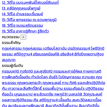
12. วีดีโอ บมจ.มหพันธ์ไฟเบอร์ซีเมนต์
13. คลีนิคคุณหมอไพทูรย์
14. วีดีโอ บ้านธรรมะรื่นรมย์
15-วีดีโอ พุทธธรรม ณ แดนพุทธภูมิ
18. วีดีโอ ชมรมสุรัตนธรรม
19. วีดีโอ อาคารรู้ศึกษา รู้สึกตัว
หมวดธรรม
×
ธรรมสำคัญ
กฎแห่งกรรม
กฎแห่งธรรม
เตรียมโสดาบัน
ปรมัตถธรรม4
โพธิปักขิ
ยธรรม
สติปัฏฐาน4
อริยมรรคมีองค์8
อริยสัจ4
อิทัปปัจจยตาปฏิจจ
สมุปบาท
ธรรมผู้เริ่มต้น
กรรมบถ10 ทุจริต10 และสุจริต10
กรรมและการให้ผล
กายคตาสติ
การฝึกสติเบื้องต้น
กำเนิดโลก
ขันธ์5
ไขปัญหาธรรม
ความสุข
คุณ
พระธรรม
คุณพระพุทธเจ้า
คุณพระสงฆ์
ทาน
ทิศ6 และหลักปฏิบัติต่อ
กัน
เทวดาและสิ่งศักดิ์สิทธิ์
ธรรมพื้นฐาน
ธรรมะคืออะไร ปฏิบัติธรรม
คืออะไร
บุญและบาป
พระรัตนตรัย
ภพภูมิ31
มงคล38
วัตถุประสงค์
ของการปฏิบัติธรรม
ศีล
สติปัฏฐาน4 เบื้องต้น
สมถะวิปัสสนาเบื้อง
ต้น
สมาธิและอุบายฝึกสมาธิ
สัมมาทิฏฐิขั้นพื้นฐาน
สัมมาทิฏฐิขั้น