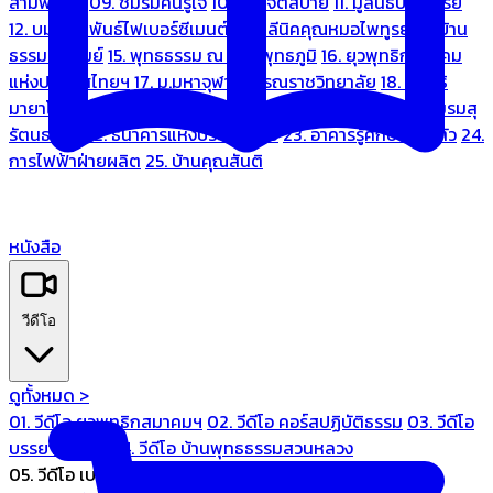
สามพระยา
09. ชมรมคนรู้ใจ
10. บ้านจิตสบาย
11. มูลนิธิบ้านอารีย์
12. บมจ.มหพันธ์ไฟเบอร์ซีเมนต์
13. คลีนิคคุณหมอไพทูรย์
14. บ้าน
ธรรมะรื่นรมย์
15. พุทธธรรม ณ แดนพุทธภูมิ
16. ยุวพุทธิกสมาคม
แห่งประเทศไทยฯ
17. ม.มหาจุฬาลงกรณราชวิทยาลัย
18. มูลนิธิ
มายาโคตมี
19. ariya wellness center
20. การบินไทย
21. ชมรมสุ
รัตนธรรม
22. ธนาคารแห่งประเทศไทย
23. อาคารรู้ศึกษารู้สึกตัว
24.
การไฟฟ้าฝ่ายผลิต
25. บ้านคุณสันติ
หนังสือ
วีดีโอ
ดูทั้งหมด >
01. วีดีโอ ยุวพุทธิกสมาคมฯ
02. วีดีโอ คอร์สปฏิบัติธรรม
03. วีดีโอ
บรรยายทั่วไป
04. วีดีโอ บ้านพุทธธรรมสวนหลวง
05. วีดีโอ เบนซ์ทองหล่อ