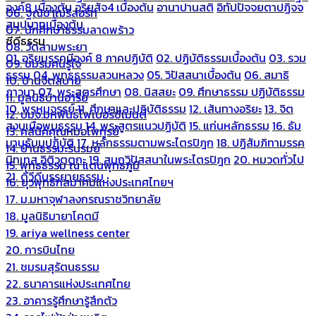
องค์8 เบื้องต้น
อริยสัจ4 เบื้องต้น
อานาปานสติ
อิทัปปัจจยตาปฏิจจ
06. ฐณิชาฌ์รีสอร์ท
สมุปบาทเบื้องต้น
07. นักศึกษาธรรมลาดพร้าว
ซีดีธรรม
08. วัดสามพระยา
01. อริยมรรคมีองค์ 8 ภาคปฏิบัติ
02. ปฏิบัติธรรมเบื้องต้น
03. รวม
09. ชมรมคนรู้ใจ
ธรรม
04. พุทธธรรมสวนหลวง
05. วิปัสสนาเบื้องต้น
06. สมาธิ
10. บ้านจิตสบาย
ภาวนา
07. พระสูตรศึกษา
08. นิสสยะ
09. ศึกษาธรรม ปฏิบัติธรรม
11. มูลนิธิบ้านอารีย์
10. พรหมจรรย์
11. ศึกษาและปฏิบัติธรรม
12. เส้นทางอริยะ
13. จิต
12. บมจ.มหพันธ์ไฟเบอร์ซีเมนต์
สงบเมื่อพบธรรม
14. พระสูตรแนวปฏิบัติ
15. แก่นหลักธรรม
16. ธัม
13. คลีนิคคุณหมอไพทูรย์
มานุธัมมปฏิบัติ
17. หลักธรรมตามพระไตรปิฎก
18. ปฏิสัมภิทามรรค
14. บ้านธรรมะรื่นรมย์
นิทเทส อิติวุตตกะ
19. สมถวิปัสสนาในพระไตรปิฎก
20. หมวดทั่วไป
15. พุทธธรรม ณ แดนพุทธภูมิ
21. ดีวีดีบรรยายธรรม
16. ยุวพุทธิกสมาคมแห่งประเทศไทยฯ
17. ม.มหาจุฬาลงกรณราชวิทยาลัย
18. มูลนิธิมายาโคตมี
19. ariya wellness center
20. การบินไทย
21. ชมรมสุรัตนธรรม
22. ธนาคารแห่งประเทศไทย
23. อาคารรู้ศึกษารู้สึกตัว