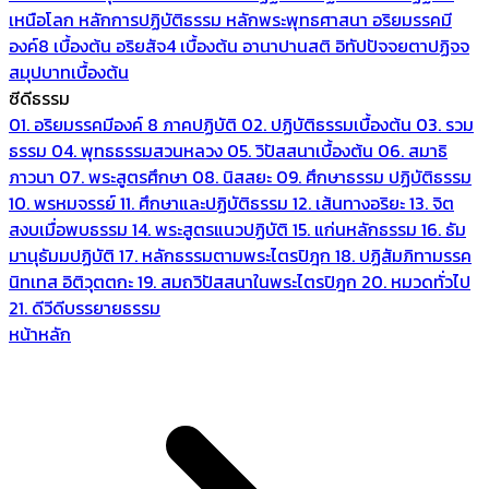
เหนือโลก
หลักการปฏิบัติธรรม
หลักพระพุทธศาสนา
อริยมรรคมี
องค์8 เบื้องต้น
อริยสัจ4 เบื้องต้น
อานาปานสติ
อิทัปปัจจยตาปฏิจจ
สมุปบาทเบื้องต้น
ซีดีธรรม
01. อริยมรรคมีองค์ 8 ภาคปฏิบัติ
02. ปฏิบัติธรรมเบื้องต้น
03. รวม
ธรรม
04. พุทธธรรมสวนหลวง
05. วิปัสสนาเบื้องต้น
06. สมาธิ
ภาวนา
07. พระสูตรศึกษา
08. นิสสยะ
09. ศึกษาธรรม ปฏิบัติธรรม
10. พรหมจรรย์
11. ศึกษาและปฏิบัติธรรม
12. เส้นทางอริยะ
13. จิต
สงบเมื่อพบธรรม
14. พระสูตรแนวปฏิบัติ
15. แก่นหลักธรรม
16. ธัม
มานุธัมมปฏิบัติ
17. หลักธรรมตามพระไตรปิฎก
18. ปฏิสัมภิทามรรค
นิทเทส อิติวุตตกะ
19. สมถวิปัสสนาในพระไตรปิฎก
20. หมวดทั่วไป
21. ดีวีดีบรรยายธรรม
หน้าหลัก