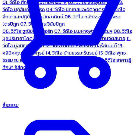
01. วีดีโอ ศึกษาธรรมตามพระบาลี
02. วีดีโอ พระสูตรศึกษา
03.
วีดีโอ ปฏิสัมภิทามรรค
04. วีดีโอ นิทเทสและอิติวุตตกะ
05. วีดีโอ
ศึกษาและปฏิบัติธรรมวันอาทิตย์
06. วีดีโอ หลักธรรมตามพระ
ไตรปิฎก
07. วีดีโอ พระวินัยปิฎก
06. วีดีโอ ฐณิชาฌ์รีสอร์ท
07. วีดีโอ ม.มหาจุฬาลงกรณฯ
08. วีดีโอ
มูลนิธิมายาโคตมี
09. วีดีโอ ชมรมคนรู้ใจ
10. วีดีโอ บ้านจิตสบาย
11.
วีดีโอ มูลนิธิบ้านอารีย์
12. วีดีโอ บมจ.มหพันธ์ไฟเบอร์ซีเมนต์
13.
คลีนิคคุณหมอไพทูรย์
14. วีดีโอ บ้านธรรมะรื่นรมย์
15-วีดีโอ พุทธ
ธรรม ณ แดนพุทธภูมิ
18. วีดีโอ ชมรมสุรัตนธรรม
19. วีดีโอ อาคารรู้
ศึกษา รู้สึกตัว
สื่อธรรม