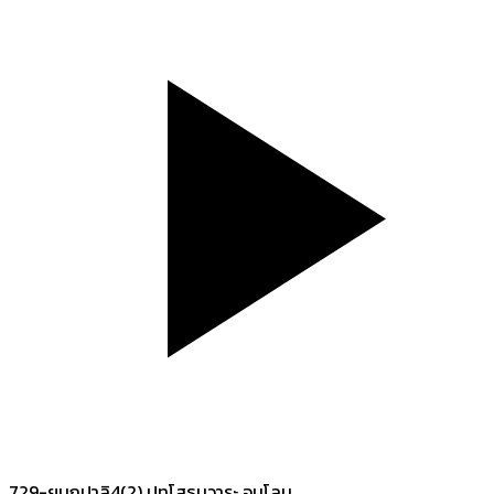
729-ยมกปาลิ4(2) ปทโสธนวาระ อนุโลม