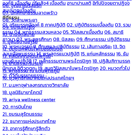
องค์8 เบื้องต้น
อริยสัจ4 เบื้องต้น
อานาปานสติ
อิทัปปัจจยตาปฏิจจ
06. ฐณิชาฌ์รีสอร์ท
สมุปบาทเบื้องต้น
07. นักศึกษาธรรมลาดพร้าว
ซีดีธรรม
08. วัดสามพระยา
01. อริยมรรคมีองค์ 8 ภาคปฏิบัติ
02. ปฏิบัติธรรมเบื้องต้น
03. รวม
09. ชมรมคนรู้ใจ
ธรรม
04. พุทธธรรมสวนหลวง
05. วิปัสสนาเบื้องต้น
06. สมาธิ
10. บ้านจิตสบาย
ภาวนา
07. พระสูตรศึกษา
08. นิสสยะ
09. ศึกษาธรรม ปฏิบัติธรรม
11. มูลนิธิบ้านอารีย์
10. พรหมจรรย์
11. ศึกษาและปฏิบัติธรรม
12. เส้นทางอริยะ
13. จิต
12. บมจ.มหพันธ์ไฟเบอร์ซีเมนต์
สงบเมื่อพบธรรม
14. พระสูตรแนวปฏิบัติ
15. แก่นหลักธรรม
16. ธัม
13. คลีนิคคุณหมอไพทูรย์
มานุธัมมปฏิบัติ
17. หลักธรรมตามพระไตรปิฎก
18. ปฏิสัมภิทามรรค
14. บ้านธรรมะรื่นรมย์
นิทเทส อิติวุตตกะ
19. สมถวิปัสสนาในพระไตรปิฎก
20. หมวดทั่วไป
15. พุทธธรรม ณ แดนพุทธภูมิ
21. ดีวีดีบรรยายธรรม
16. ยุวพุทธิกสมาคมแห่งประเทศไทยฯ
17. ม.มหาจุฬาลงกรณราชวิทยาลัย
18. มูลนิธิมายาโคตมี
19. ariya wellness center
20. การบินไทย
21. ชมรมสุรัตนธรรม
22. ธนาคารแห่งประเทศไทย
23. อาคารรู้ศึกษารู้สึกตัว