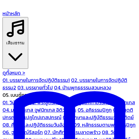
หน้าหลัก
เสียงธรรม
ดูทั้งหมด >
01. บรรยายในการจัดปฏิบัติธรรม1
02. บรรยายในการจัดปฏิบัติ
ธรรม2
03. บรรยายทั่วไป
04. บ้านพุทธธรรมสวนหลวง
05. เบนซ์ทองหล่อ
01. วินัยปิฎก
02. พระสูตรศึกษา
03. ปฏิสัมภิทามรรคและจูฬนิทเทส
04. มหานิทเทส จูฬนิทเทส อิติวุตตกะ
05. อภิธรรมปิฎก
06. เนตติ
ปกรณ์ และเปฏโกปเทสปกรณ์
07. ศึกษาและปฏิบัติธรรมวันอาทิตย์
08. ศึกษาและปฏิบัติธรรมวันอังคาร
09. หลักธรรมตามพระไตรปิฎก
06. ฐณิชาฌ์รีสอร์ท
07. นักศึกษาธรรมลาดพร้าว
08. วัด