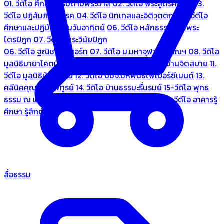
01. วีดีโอ ศึกษาธรรมตามพระบาลี
02. วีดีโอ พระสูตรศึกษา
03.
วีดีโอ ปฏิสัมภิทามรรค
04. วีดีโอ นิทเทสและอิติวุตตกะ
05. วีดีโอ
ศึกษาและปฏิบัติธรรมวันอาทิตย์
06. วีดีโอ หลักธรรมตามพระ
ไตรปิฎก
07. วีดีโอ พระวินัยปิฎก
06. วีดีโอ ฐณิชาฌ์รีสอร์ท
07. วีดีโอ ม.มหาจุฬาลงกรณฯ
08. วีดีโอ
มูลนิธิมายาโคตมี
09. วีดีโอ ชมรมคนรู้ใจ
10. วีดีโอ บ้านจิตสบาย
11.
วีดีโอ มูลนิธิบ้านอารีย์
12. วีดีโอ บมจ.มหพันธ์ไฟเบอร์ซีเมนต์
13.
คลีนิคคุณหมอไพทูรย์
14. วีดีโอ บ้านธรรมะรื่นรมย์
15-วีดีโอ พุทธ
ธรรม ณ แดนพุทธภูมิ
18. วีดีโอ ชมรมสุรัตนธรรม
19. วีดีโอ อาคารรู้
ศึกษา รู้สึกตัว
สื่อธรรม