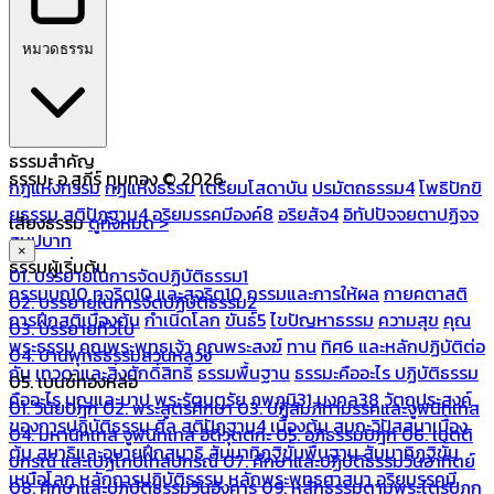
หมวดธรรม
ธรรมสำคัญ
ธรรมะ อ.สุภีร์ ทุมทอง © 2026
กฎแห่งกรรม
กฎแห่งธรรม
เตรียมโสดาบัน
ปรมัตถธรรม4
โพธิปักขิ
ยธรรม
สติปัฏฐาน4
อริยมรรคมีองค์8
อริยสัจ4
อิทัปปัจจยตาปฏิจจ
เสียงธรรม
ดูทั้งหมด >
สมุปบาท
×
ธรรมผู้เริ่มต้น
01. บรรยายในการจัดปฏิบัติธรรม1
กรรมบถ10 ทุจริต10 และสุจริต10
กรรมและการให้ผล
กายคตาสติ
02. บรรยายในการจัดปฏิบัติธรรม2
การฝึกสติเบื้องต้น
กำเนิดโลก
ขันธ์5
ไขปัญหาธรรม
ความสุข
คุณ
03. บรรยายทั่วไป
พระธรรม
คุณพระพุทธเจ้า
คุณพระสงฆ์
ทาน
ทิศ6 และหลักปฏิบัติต่อ
04. บ้านพุทธธรรมสวนหลวง
กัน
เทวดาและสิ่งศักดิ์สิทธิ์
ธรรมพื้นฐาน
ธรรมะคืออะไร ปฏิบัติธรรม
05. เบนซ์ทองหล่อ
คืออะไร
บุญและบาป
พระรัตนตรัย
ภพภูมิ31
มงคล38
วัตถุประสงค์
01. วินัยปิฎก
02. พระสูตรศึกษา
03. ปฏิสัมภิทามรรคและจูฬนิทเทส
ของการปฏิบัติธรรม
ศีล
สติปัฏฐาน4 เบื้องต้น
สมถะวิปัสสนาเบื้อง
04. มหานิทเทส จูฬนิทเทส อิติวุตตกะ
05. อภิธรรมปิฎก
06. เนตติ
ต้น
สมาธิและอุบายฝึกสมาธิ
สัมมาทิฏฐิขั้นพื้นฐาน
สัมมาทิฏฐิขั้น
ปกรณ์ และเปฏโกปเทสปกรณ์
07. ศึกษาและปฏิบัติธรรมวันอาทิตย์
เหนือโลก
หลักการปฏิบัติธรรม
หลักพระพุทธศาสนา
อริยมรรคมี
08. ศึกษาและปฏิบัติธรรมวันอังคาร
09. หลักธรรมตามพระไตรปิฎก