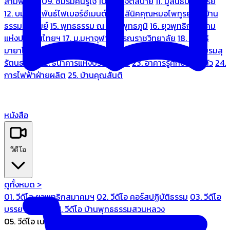
สามพระยา
09. ชมรมคนรู้ใจ
10. บ้านจิตสบาย
11. มูลนิธิบ้านอารีย์
12. บมจ.มหพันธ์ไฟเบอร์ซีเมนต์
13. คลีนิคคุณหมอไพทูรย์
14. บ้าน
ธรรมะรื่นรมย์
15. พุทธธรรม ณ แดนพุทธภูมิ
16. ยุวพุทธิกสมาคม
แห่งประเทศไทยฯ
17. ม.มหาจุฬาลงกรณราชวิทยาลัย
18. มูลนิธิ
มายาโคตมี
19. ariya wellness center
20. การบินไทย
21. ชมรมสุ
รัตนธรรม
22. ธนาคารแห่งประเทศไทย
23. อาคารรู้ศึกษารู้สึกตัว
24.
การไฟฟ้าฝ่ายผลิต
25. บ้านคุณสันติ
หนังสือ
วีดีโอ
ดูทั้งหมด >
01. วีดีโอ ยุวพุทธิกสมาคมฯ
02. วีดีโอ คอร์สปฏิบัติธรรม
03. วีดีโอ
บรรยายทั่วไป
04. วีดีโอ บ้านพุทธธรรมสวนหลวง
05. วีดีโอ เบนซ์ทองหล่อ