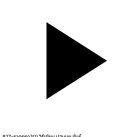
827-ธาตุกถา2(1) วิธีเขียน ปฐมนย ขันธ์