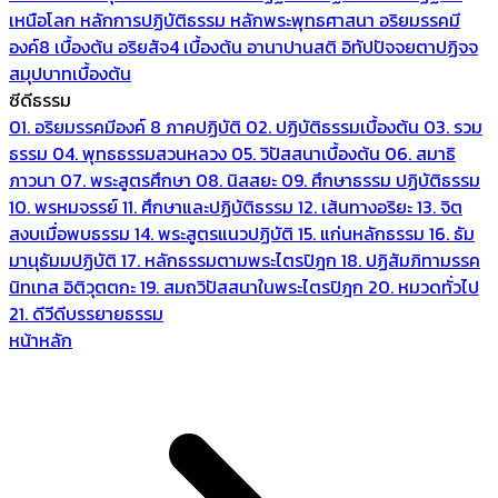
เหนือโลก
หลักการปฏิบัติธรรม
หลักพระพุทธศาสนา
อริยมรรคมี
องค์8 เบื้องต้น
อริยสัจ4 เบื้องต้น
อานาปานสติ
อิทัปปัจจยตาปฏิจจ
สมุปบาทเบื้องต้น
ซีดีธรรม
01. อริยมรรคมีองค์ 8 ภาคปฏิบัติ
02. ปฏิบัติธรรมเบื้องต้น
03. รวม
ธรรม
04. พุทธธรรมสวนหลวง
05. วิปัสสนาเบื้องต้น
06. สมาธิ
ภาวนา
07. พระสูตรศึกษา
08. นิสสยะ
09. ศึกษาธรรม ปฏิบัติธรรม
10. พรหมจรรย์
11. ศึกษาและปฏิบัติธรรม
12. เส้นทางอริยะ
13. จิต
สงบเมื่อพบธรรม
14. พระสูตรแนวปฏิบัติ
15. แก่นหลักธรรม
16. ธัม
มานุธัมมปฏิบัติ
17. หลักธรรมตามพระไตรปิฎก
18. ปฏิสัมภิทามรรค
นิทเทส อิติวุตตกะ
19. สมถวิปัสสนาในพระไตรปิฎก
20. หมวดทั่วไป
21. ดีวีดีบรรยายธรรม
หน้าหลัก