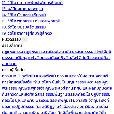
12. วีดีโอ บมจ.มหพันธ์ไฟเบอร์ซีเมนต์
13. คลีนิคคุณหมอไพทูรย์
14. วีดีโอ บ้านธรรมะรื่นรมย์
15-วีดีโอ พุทธธรรม ณ แดนพุทธภูมิ
18. วีดีโอ ชมรมสุรัตนธรรม
19. วีดีโอ อาคารรู้ศึกษา รู้สึกตัว
หมวดธรรม
×
ธรรมสำคัญ
กฎแห่งกรรม
กฎแห่งธรรม
เตรียมโสดาบัน
ปรมัตถธรรม4
โพธิปักขิ
ยธรรม
สติปัฏฐาน4
อริยมรรคมีองค์8
อริยสัจ4
อิทัปปัจจยตาปฏิจจ
สมุปบาท
ธรรมผู้เริ่มต้น
กรรมบถ10 ทุจริต10 และสุจริต10
กรรมและการให้ผล
กายคตาสติ
การฝึกสติเบื้องต้น
กำเนิดโลก
ขันธ์5
ไขปัญหาธรรม
ความสุข
คุณ
พระธรรม
คุณพระพุทธเจ้า
คุณพระสงฆ์
ทาน
ทิศ6 และหลักปฏิบัติต่อ
กัน
เทวดาและสิ่งศักดิ์สิทธิ์
ธรรมพื้นฐาน
ธรรมะคืออะไร ปฏิบัติธรรม
คืออะไร
บุญและบาป
พระรัตนตรัย
ภพภูมิ31
มงคล38
วัตถุประสงค์
ของการปฏิบัติธรรม
ศีล
สติปัฏฐาน4 เบื้องต้น
สมถะวิปัสสนาเบื้อง
ต้น
สมาธิและอุบายฝึกสมาธิ
สัมมาทิฏฐิขั้นพื้นฐาน
สัมมาทิฏฐิขั้น