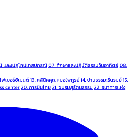
ณ์ และเปฏโกปเทสปกรณ์
07. ศึกษาและปฏิบัติธรรมวันอาทิตย์
08.
ไฟเบอร์ซีเมนต์
13. คลีนิคคุณหมอไพทูรย์
14. บ้านธรรมะรื่นรมย์
15.
ess center
20. การบินไทย
21. ชมรมสุรัตนธรรม
22. ธนาคารแห่ง