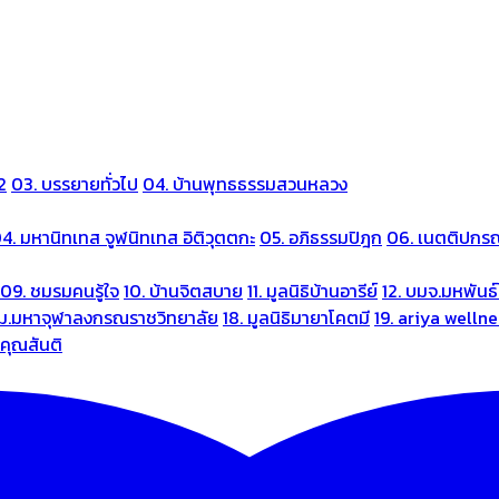
2
03. บรรยายทั่วไป
04. บ้านพุทธธรรมสวนหลวง
4. มหานิทเทส จูฬนิทเทส อิติวุตตกะ
05. อภิธรรมปิฎก
06. เนตติปกร
09. ชมรมคนรู้ใจ
10. บ้านจิตสบาย
11. มูลนิธิบ้านอารีย์
12. บมจ.มหพันธ์
 ม.มหาจุฬาลงกรณราชวิทยาลัย
18. มูลนิธิมายาโคตมี
19. ariya welln
นคุณสันติ