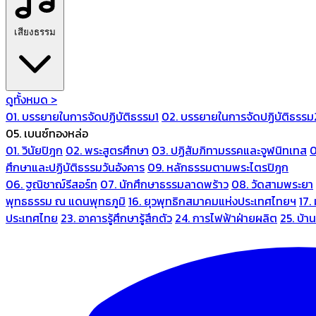
เสียงธรรม
ดูทั้งหมด >
01. บรรยายในการจัดปฏิบัติธรรม1
02. บรรยายในการจัดปฏิบัติธรรม
05. เบนซ์ทองหล่อ
01. วินัยปิฎก
02. พระสูตรศึกษา
03. ปฏิสัมภิทามรรคและจูฬนิทเทส
0
ศึกษาและปฏิบัติธรรมวันอังคาร
09. หลักธรรมตามพระไตรปิฎก
06. ฐณิชาฌ์รีสอร์ท
07. นักศึกษาธรรมลาดพร้าว
08. วัดสามพระยา
พุทธธรรม ณ แดนพุทธภูมิ
16. ยุวพุทธิกสมาคมแห่งประเทศไทยฯ
17.
ประเทศไทย
23. อาคารรู้ศึกษารู้สึกตัว
24. การไฟฟ้าฝ่ายผลิต
25. บ้า