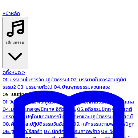
หน้าหลัก
เสียงธรรม
ดูทั้งหมด >
01. บรรยายในการจัดปฏิบัติธรรม1
02. บรรยายในการจัดปฏิบัติ
ธรรม2
03. บรรยายทั่วไป
04. บ้านพุทธธรรมสวนหลวง
05. เบนซ์ทองหล่อ
01. วินัยปิฎก
02. พระสูตรศึกษา
03. ปฏิสัมภิทามรรคและจูฬนิทเทส
04. มหานิทเทส จูฬนิทเทส อิติวุตตกะ
05. อภิธรรมปิฎก
06. เนตติ
ปกรณ์ และเปฏโกปเทสปกรณ์
07. ศึกษาและปฏิบัติธรรมวันอาทิตย์
08. ศึกษาและปฏิบัติธรรมวันอังคาร
09. หลักธรรมตามพระไตรปิฎก
06. ฐณิชาฌ์รีสอร์ท
07. นักศึกษาธรรมลาดพร้าว
08. วัด