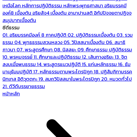
เหนือโลก
หลักการปฏิบัติธรรม
หลักพระพุทธศาสนา
อริยมรรคมี
องค์8 เบื้องต้น
อริยสัจ4 เบื้องต้น
อานาปานสติ
อิทัปปัจจยตาปฏิจจ
สมุปบาทเบื้องต้น
ซีดีธรรม
01. อริยมรรคมีองค์ 8 ภาคปฏิบัติ
02. ปฏิบัติธรรมเบื้องต้น
03. รวม
ธรรม
04. พุทธธรรมสวนหลวง
05. วิปัสสนาเบื้องต้น
06. สมาธิ
ภาวนา
07. พระสูตรศึกษา
08. นิสสยะ
09. ศึกษาธรรม ปฏิบัติธรรม
10. พรหมจรรย์
11. ศึกษาและปฏิบัติธรรม
12. เส้นทางอริยะ
13. จิต
สงบเมื่อพบธรรม
14. พระสูตรแนวปฏิบัติ
15. แก่นหลักธรรม
16. ธัม
มานุธัมมปฏิบัติ
17. หลักธรรมตามพระไตรปิฎก
18. ปฏิสัมภิทามรรค
นิทเทส อิติวุตตกะ
19. สมถวิปัสสนาในพระไตรปิฎก
20. หมวดทั่วไป
21. ดีวีดีบรรยายธรรม
หน้าหลัก