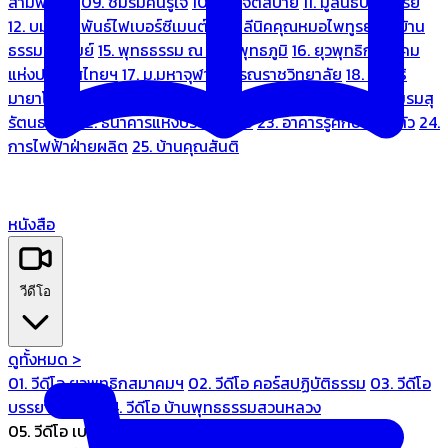
สามพระยา
09. ชมรมคนรู้ใจ
10. บ้านจิตสบาย
11. มูลนิธิบ้านอารีย์
12. บมจ.มหพันธ์ไฟเบอร์ซีเมนต์
13. คลีนิคคุณหมอไพทูรย์
14. บ้าน
ธรรมะรื่นรมย์
15. พุทธธรรม ณ แดนพุทธภูมิ
16. ยุวพุทธิกสมาคม
แห่งประเทศไทยฯ
17. ม.มหาจุฬาลงกรณราชวิทยาลัย
18. มูลนิธิ
มายาโคตมี
19. ariya wellness center
20. การบินไทย
21. ชมรมสุ
รัตนธรรม
22. ธนาคารแห่งประเทศไทย
23. อาคารรู้ศึกษารู้สึกตัว
24.
การไฟฟ้าฝ่ายผลิต
25. บ้านคุณสันติ
หนังสือ
วีดีโอ
ดูทั้งหมด >
01. วีดีโอ ยุวพุทธิกสมาคมฯ
02. วีดีโอ คอร์สปฏิบัติธรรม
03. วีดีโอ
บรรยายทั่วไป
04. วีดีโอ บ้านพุทธธรรมสวนหลวง
05. วีดีโอ เบนซ์ทองหล่อ