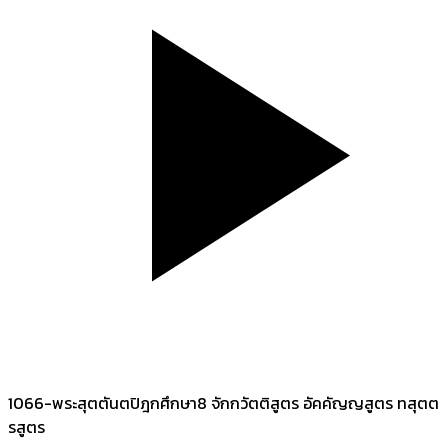
1066-พระสุตตันตปิฎกศึกษา8 จักกวัตติสูตร อัคคัญญสูตร ทสุตต
รสูตร