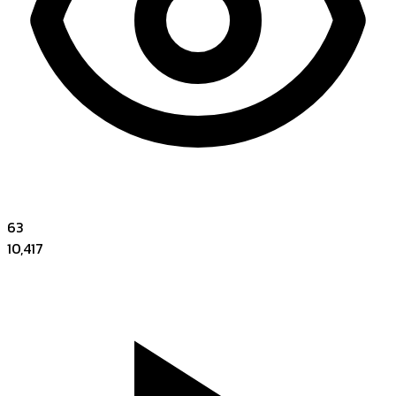
63
10,417