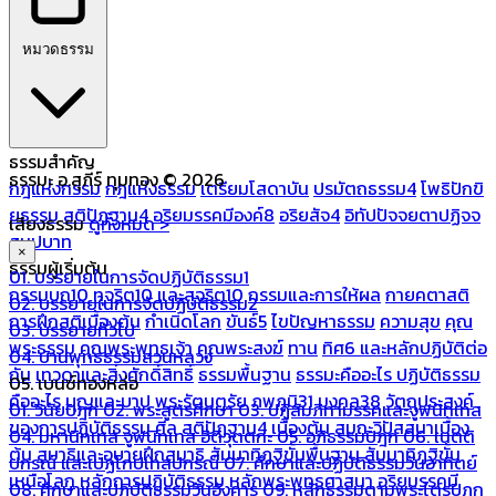
หมวดธรรม
ธรรมสำคัญ
ธรรมะ อ.สุภีร์ ทุมทอง © 2026
กฎแห่งกรรม
กฎแห่งธรรม
เตรียมโสดาบัน
ปรมัตถธรรม4
โพธิปักขิ
ยธรรม
สติปัฏฐาน4
อริยมรรคมีองค์8
อริยสัจ4
อิทัปปัจจยตาปฏิจจ
เสียงธรรม
ดูทั้งหมด >
สมุปบาท
×
ธรรมผู้เริ่มต้น
01. บรรยายในการจัดปฏิบัติธรรม1
กรรมบถ10 ทุจริต10 และสุจริต10
กรรมและการให้ผล
กายคตาสติ
02. บรรยายในการจัดปฏิบัติธรรม2
การฝึกสติเบื้องต้น
กำเนิดโลก
ขันธ์5
ไขปัญหาธรรม
ความสุข
คุณ
03. บรรยายทั่วไป
พระธรรม
คุณพระพุทธเจ้า
คุณพระสงฆ์
ทาน
ทิศ6 และหลักปฏิบัติต่อ
04. บ้านพุทธธรรมสวนหลวง
กัน
เทวดาและสิ่งศักดิ์สิทธิ์
ธรรมพื้นฐาน
ธรรมะคืออะไร ปฏิบัติธรรม
05. เบนซ์ทองหล่อ
คืออะไร
บุญและบาป
พระรัตนตรัย
ภพภูมิ31
มงคล38
วัตถุประสงค์
01. วินัยปิฎก
02. พระสูตรศึกษา
03. ปฏิสัมภิทามรรคและจูฬนิทเทส
ของการปฏิบัติธรรม
ศีล
สติปัฏฐาน4 เบื้องต้น
สมถะวิปัสสนาเบื้อง
04. มหานิทเทส จูฬนิทเทส อิติวุตตกะ
05. อภิธรรมปิฎก
06. เนตติ
ต้น
สมาธิและอุบายฝึกสมาธิ
สัมมาทิฏฐิขั้นพื้นฐาน
สัมมาทิฏฐิขั้น
ปกรณ์ และเปฏโกปเทสปกรณ์
07. ศึกษาและปฏิบัติธรรมวันอาทิตย์
เหนือโลก
หลักการปฏิบัติธรรม
หลักพระพุทธศาสนา
อริยมรรคมี
08. ศึกษาและปฏิบัติธรรมวันอังคาร
09. หลักธรรมตามพระไตรปิฎก