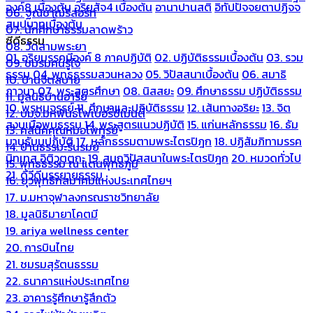
องค์8 เบื้องต้น
อริยสัจ4 เบื้องต้น
อานาปานสติ
อิทัปปัจจยตาปฏิจจ
06. ฐณิชาฌ์รีสอร์ท
สมุปบาทเบื้องต้น
07. นักศึกษาธรรมลาดพร้าว
ซีดีธรรม
08. วัดสามพระยา
01. อริยมรรคมีองค์ 8 ภาคปฏิบัติ
02. ปฏิบัติธรรมเบื้องต้น
03. รวม
09. ชมรมคนรู้ใจ
ธรรม
04. พุทธธรรมสวนหลวง
05. วิปัสสนาเบื้องต้น
06. สมาธิ
10. บ้านจิตสบาย
ภาวนา
07. พระสูตรศึกษา
08. นิสสยะ
09. ศึกษาธรรม ปฏิบัติธรรม
11. มูลนิธิบ้านอารีย์
10. พรหมจรรย์
11. ศึกษาและปฏิบัติธรรม
12. เส้นทางอริยะ
13. จิต
12. บมจ.มหพันธ์ไฟเบอร์ซีเมนต์
สงบเมื่อพบธรรม
14. พระสูตรแนวปฏิบัติ
15. แก่นหลักธรรม
16. ธัม
13. คลีนิคคุณหมอไพทูรย์
มานุธัมมปฏิบัติ
17. หลักธรรมตามพระไตรปิฎก
18. ปฏิสัมภิทามรรค
14. บ้านธรรมะรื่นรมย์
นิทเทส อิติวุตตกะ
19. สมถวิปัสสนาในพระไตรปิฎก
20. หมวดทั่วไป
15. พุทธธรรม ณ แดนพุทธภูมิ
21. ดีวีดีบรรยายธรรม
16. ยุวพุทธิกสมาคมแห่งประเทศไทยฯ
17. ม.มหาจุฬาลงกรณราชวิทยาลัย
18. มูลนิธิมายาโคตมี
19. ariya wellness center
20. การบินไทย
21. ชมรมสุรัตนธรรม
22. ธนาคารแห่งประเทศไทย
23. อาคารรู้ศึกษารู้สึกตัว