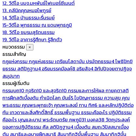
12. วีดีโอ บมจ.มหพันธ์ไฟเบอร์ซีเมนต์
13. คลีนิคคุณหมอไพทูรย์
14. วีดีโอ บ้านธรรมะรื่นรมย์
15-วีดีโอ พุทธธรรม ณ แดนพุทธภูมิ
18. วีดีโอ ชมรมสุรัตนธรรม
19. วีดีโอ อาคารรู้ศึกษา รู้สึกตัว
หมวดธรรม
×
ธรรมสำคัญ
กฎแห่งกรรม
กฎแห่งธรรม
เตรียมโสดาบัน
ปรมัตถธรรม4
โพธิปักขิ
ยธรรม
สติปัฏฐาน4
อริยมรรคมีองค์8
อริยสัจ4
อิทัปปัจจยตาปฏิจจ
สมุปบาท
ธรรมผู้เริ่มต้น
กรรมบถ10 ทุจริต10 และสุจริต10
กรรมและการให้ผล
กายคตาสติ
การฝึกสติเบื้องต้น
กำเนิดโลก
ขันธ์5
ไขปัญหาธรรม
ความสุข
คุณ
พระธรรม
คุณพระพุทธเจ้า
คุณพระสงฆ์
ทาน
ทิศ6 และหลักปฏิบัติต่อ
กัน
เทวดาและสิ่งศักดิ์สิทธิ์
ธรรมพื้นฐาน
ธรรมะคืออะไร ปฏิบัติธรรม
คืออะไร
บุญและบาป
พระรัตนตรัย
ภพภูมิ31
มงคล38
วัตถุประสงค์
ของการปฏิบัติธรรม
ศีล
สติปัฏฐาน4 เบื้องต้น
สมถะวิปัสสนาเบื้อง
ต้น
สมาธิและอุบายฝึกสมาธิ
สัมมาทิฏฐิขั้นพื้นฐาน
สัมมาทิฏฐิขั้น