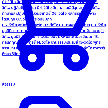
01. วีดีโอ ศึกษาธรรมตามพระบาลี
02. วีดีโอ พระสูตรศึกษา
03.
วีดีโอ ปฏิสัมภิทามรรค
04. วีดีโอ นิทเทสและอิติวุตตกะ
05. วีดีโอ
ศึกษาและปฏิบัติธรรมวันอาทิตย์
06. วีดีโอ หลักธรรมตามพระ
ไตรปิฎก
07. วีดีโอ พระวินัยปิฎก
06. วีดีโอ ฐณิชาฌ์รีสอร์ท
07. วีดีโอ ม.มหาจุฬาลงกรณฯ
08. วีดีโอ
มูลนิธิมายาโคตมี
09. วีดีโอ ชมรมคนรู้ใจ
10. วีดีโอ บ้านจิตสบาย
11.
วีดีโอ มูลนิธิบ้านอารีย์
12. วีดีโอ บมจ.มหพันธ์ไฟเบอร์ซีเมนต์
13.
คลีนิคคุณหมอไพทูรย์
14. วีดีโอ บ้านธรรมะรื่นรมย์
15-วีดีโอ พุทธ
ธรรม ณ แดนพุทธภูมิ
18. วีดีโอ ชมรมสุรัตนธรรม
19. วีดีโอ อาคารรู้
ศึกษา รู้สึกตัว
สื่อธรรม