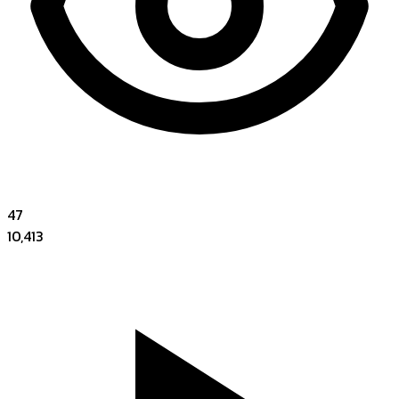
47
10,413