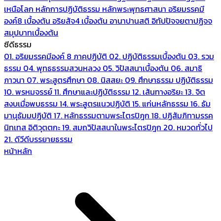
เหนือโลก
หลักการปฏิบัติธรรม
หลักพระพุทธศาสนา
อริยมรรคมี
องค์8 เบื้องต้น
อริยสัจ4 เบื้องต้น
อานาปานสติ
อิทัปปัจจยตาปฏิจจ
สมุปบาทเบื้องต้น
ซีดีธรรม
01. อริยมรรคมีองค์ 8 ภาคปฏิบัติ
02. ปฏิบัติธรรมเบื้องต้น
03. รวม
ธรรม
04. พุทธธรรมสวนหลวง
05. วิปัสสนาเบื้องต้น
06. สมาธิ
ภาวนา
07. พระสูตรศึกษา
08. นิสสยะ
09. ศึกษาธรรม ปฏิบัติธรรม
10. พรหมจรรย์
11. ศึกษาและปฏิบัติธรรม
12. เส้นทางอริยะ
13. จิต
สงบเมื่อพบธรรม
14. พระสูตรแนวปฏิบัติ
15. แก่นหลักธรรม
16. ธัม
มานุธัมมปฏิบัติ
17. หลักธรรมตามพระไตรปิฎก
18. ปฏิสัมภิทามรรค
นิทเทส อิติวุตตกะ
19. สมถวิปัสสนาในพระไตรปิฎก
20. หมวดทั่วไป
21. ดีวีดีบรรยายธรรม
หน้าหลัก