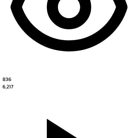
836
6,217