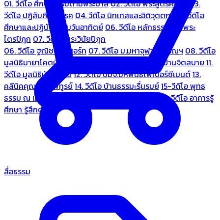
01. วีดีโอ ศึกษาธรรมตามพระบาลี
02. วีดีโอ พระสูตรศึกษา
03.
วีดีโอ ปฏิสัมภิทามรรค
04. วีดีโอ นิทเทสและอิติวุตตกะ
05. วีดีโอ
ศึกษาและปฏิบัติธรรมวันอาทิตย์
06. วีดีโอ หลักธรรมตามพระ
ไตรปิฎก
07. วีดีโอ พระวินัยปิฎก
06. วีดีโอ ฐณิชาฌ์รีสอร์ท
07. วีดีโอ ม.มหาจุฬาลงกรณฯ
08. วีดีโอ
มูลนิธิมายาโคตมี
09. วีดีโอ ชมรมคนรู้ใจ
10. วีดีโอ บ้านจิตสบาย
11.
วีดีโอ มูลนิธิบ้านอารีย์
12. วีดีโอ บมจ.มหพันธ์ไฟเบอร์ซีเมนต์
13.
คลีนิคคุณหมอไพทูรย์
14. วีดีโอ บ้านธรรมะรื่นรมย์
15-วีดีโอ พุทธ
ธรรม ณ แดนพุทธภูมิ
18. วีดีโอ ชมรมสุรัตนธรรม
19. วีดีโอ อาคารรู้
ศึกษา รู้สึกตัว
สื่อธรรม