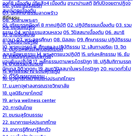
องค์8 เบื้องต้น
อริยสัจ4 เบื้องต้น
อานาปานสติ
อิทัปปัจจยตาปฏิจจ
06. ฐณิชาฌ์รีสอร์ท
สมุปบาทเบื้องต้น
07. นักศึกษาธรรมลาดพร้าว
ซีดีธรรม
08. วัดสามพระยา
01. อริยมรรคมีองค์ 8 ภาคปฏิบัติ
02. ปฏิบัติธรรมเบื้องต้น
03. รวม
09. ชมรมคนรู้ใจ
ธรรม
04. พุทธธรรมสวนหลวง
05. วิปัสสนาเบื้องต้น
06. สมาธิ
10. บ้านจิตสบาย
ภาวนา
07. พระสูตรศึกษา
08. นิสสยะ
09. ศึกษาธรรม ปฏิบัติธรรม
11. มูลนิธิบ้านอารีย์
10. พรหมจรรย์
11. ศึกษาและปฏิบัติธรรม
12. เส้นทางอริยะ
13. จิต
12. บมจ.มหพันธ์ไฟเบอร์ซีเมนต์
สงบเมื่อพบธรรม
14. พระสูตรแนวปฏิบัติ
15. แก่นหลักธรรม
16. ธัม
13. คลีนิคคุณหมอไพทูรย์
มานุธัมมปฏิบัติ
17. หลักธรรมตามพระไตรปิฎก
18. ปฏิสัมภิทามรรค
14. บ้านธรรมะรื่นรมย์
นิทเทส อิติวุตตกะ
19. สมถวิปัสสนาในพระไตรปิฎก
20. หมวดทั่วไป
15. พุทธธรรม ณ แดนพุทธภูมิ
21. ดีวีดีบรรยายธรรม
16. ยุวพุทธิกสมาคมแห่งประเทศไทยฯ
17. ม.มหาจุฬาลงกรณราชวิทยาลัย
18. มูลนิธิมายาโคตมี
19. ariya wellness center
20. การบินไทย
21. ชมรมสุรัตนธรรม
22. ธนาคารแห่งประเทศไทย
23. อาคารรู้ศึกษารู้สึกตัว