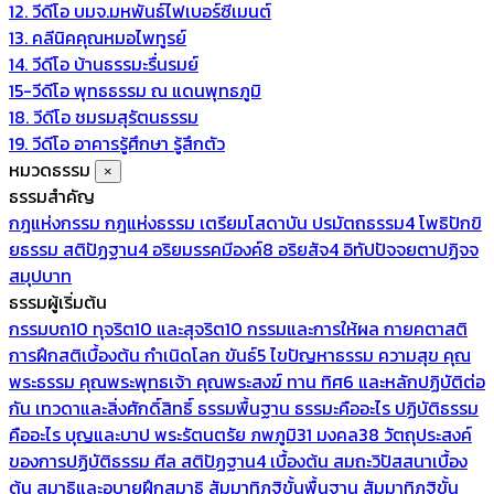
12. วีดีโอ บมจ.มหพันธ์ไฟเบอร์ซีเมนต์
13. คลีนิคคุณหมอไพทูรย์
14. วีดีโอ บ้านธรรมะรื่นรมย์
15-วีดีโอ พุทธธรรม ณ แดนพุทธภูมิ
18. วีดีโอ ชมรมสุรัตนธรรม
19. วีดีโอ อาคารรู้ศึกษา รู้สึกตัว
หมวดธรรม
×
ธรรมสำคัญ
กฎแห่งกรรม
กฎแห่งธรรม
เตรียมโสดาบัน
ปรมัตถธรรม4
โพธิปักขิ
ยธรรม
สติปัฏฐาน4
อริยมรรคมีองค์8
อริยสัจ4
อิทัปปัจจยตาปฏิจจ
สมุปบาท
ธรรมผู้เริ่มต้น
กรรมบถ10 ทุจริต10 และสุจริต10
กรรมและการให้ผล
กายคตาสติ
การฝึกสติเบื้องต้น
กำเนิดโลก
ขันธ์5
ไขปัญหาธรรม
ความสุข
คุณ
พระธรรม
คุณพระพุทธเจ้า
คุณพระสงฆ์
ทาน
ทิศ6 และหลักปฏิบัติต่อ
กัน
เทวดาและสิ่งศักดิ์สิทธิ์
ธรรมพื้นฐาน
ธรรมะคืออะไร ปฏิบัติธรรม
คืออะไร
บุญและบาป
พระรัตนตรัย
ภพภูมิ31
มงคล38
วัตถุประสงค์
ของการปฏิบัติธรรม
ศีล
สติปัฏฐาน4 เบื้องต้น
สมถะวิปัสสนาเบื้อง
ต้น
สมาธิและอุบายฝึกสมาธิ
สัมมาทิฏฐิขั้นพื้นฐาน
สัมมาทิฏฐิขั้น