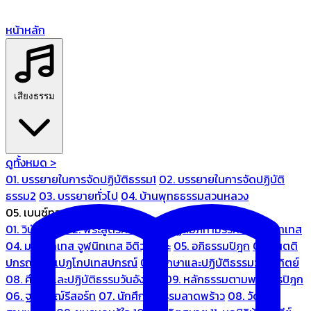
หน้าหลัก
เสียงธรรม
ดูทั้งหมด >
01. บรรยายในการจัดปฏิบัติธรรม1
02. บรรยายในการจัดปฏิบัติ
ธรรม2
03. บรรยายทั่วไป
04. บ้านพุทธธรรมสวนหลวง
05. เบนซ์ทองหล่อ
01. วินัยปิฎก
02. พระสูตรศึกษา
03. ปฏิสัมภิทามรรคและจูฬนิทเทส
04. มหานิทเทส จูฬนิทเทส อิติวุตตกะ
05. อภิธรรมปิฎก
06. เนตติ
ปกรณ์ และเปฏโกปเทสปกรณ์
07. ศึกษาและปฏิบัติธรรมวันอาทิตย์
08. ศึกษาและปฏิบัติธรรมวันอังคาร
09. หลักธรรมตามพระไตรปิฎก
06. ฐณิชาฌ์รีสอร์ท
07. นักศึกษาธรรมลาดพร้าว
08. วัด