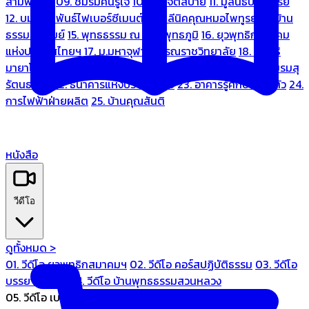
สามพระยา
09. ชมรมคนรู้ใจ
10. บ้านจิตสบาย
11. มูลนิธิบ้านอารีย์
12. บมจ.มหพันธ์ไฟเบอร์ซีเมนต์
13. คลีนิคคุณหมอไพทูรย์
14. บ้าน
ธรรมะรื่นรมย์
15. พุทธธรรม ณ แดนพุทธภูมิ
16. ยุวพุทธิกสมาคม
แห่งประเทศไทยฯ
17. ม.มหาจุฬาลงกรณราชวิทยาลัย
18. มูลนิธิ
มายาโคตมี
19. ariya wellness center
20. การบินไทย
21. ชมรมสุ
รัตนธรรม
22. ธนาคารแห่งประเทศไทย
23. อาคารรู้ศึกษารู้สึกตัว
24.
การไฟฟ้าฝ่ายผลิต
25. บ้านคุณสันติ
หนังสือ
วีดีโอ
ดูทั้งหมด >
01. วีดีโอ ยุวพุทธิกสมาคมฯ
02. วีดีโอ คอร์สปฏิบัติธรรม
03. วีดีโอ
บรรยายทั่วไป
04. วีดีโอ บ้านพุทธธรรมสวนหลวง
05. วีดีโอ เบนซ์ทองหล่อ