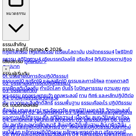
หมวดธรรม
ธรรมสำคัญ
ธรรมะ อ.สุภีร์ ทุมทอง © 2026
กฎแห่งกรรม
กฎแห่งธรรม
เตรียมโสดาบัน
ปรมัตถธรรม4
โพธิปักขิ
ยธรรม
สติปัฏฐาน4
อริยมรรคมีองค์8
อริยสัจ4
อิทัปปัจจยตาปฏิจจ
เสียงธรรม
ดูทั้งหมด >
สมุปบาท
×
ธรรมผู้เริ่มต้น
01. บรรยายในการจัดปฏิบัติธรรม1
กรรมบถ10 ทุจริต10 และสุจริต10
กรรมและการให้ผล
กายคตาสติ
02. บรรยายในการจัดปฏิบัติธรรม2
การฝึกสติเบื้องต้น
กำเนิดโลก
ขันธ์5
ไขปัญหาธรรม
ความสุข
คุณ
03. บรรยายทั่วไป
พระธรรม
คุณพระพุทธเจ้า
คุณพระสงฆ์
ทาน
ทิศ6 และหลักปฏิบัติต่อ
04. บ้านพุทธธรรมสวนหลวง
กัน
เทวดาและสิ่งศักดิ์สิทธิ์
ธรรมพื้นฐาน
ธรรมะคืออะไร ปฏิบัติธรรม
05. เบนซ์ทองหล่อ
คืออะไร
บุญและบาป
พระรัตนตรัย
ภพภูมิ31
มงคล38
วัตถุประสงค์
01. วินัยปิฎก
02. พระสูตรศึกษา
03. ปฏิสัมภิทามรรคและจูฬนิทเทส
ของการปฏิบัติธรรม
ศีล
สติปัฏฐาน4 เบื้องต้น
สมถะวิปัสสนาเบื้อง
04. มหานิทเทส จูฬนิทเทส อิติวุตตกะ
05. อภิธรรมปิฎก
06. เนตติ
ต้น
สมาธิและอุบายฝึกสมาธิ
สัมมาทิฏฐิขั้นพื้นฐาน
สัมมาทิฏฐิขั้น
ปกรณ์ และเปฏโกปเทสปกรณ์
07. ศึกษาและปฏิบัติธรรมวันอาทิตย์
เหนือโลก
หลักการปฏิบัติธรรม
หลักพระพุทธศาสนา
อริยมรรคมี
08. ศึกษาและปฏิบัติธรรมวันอังคาร
09. หลักธรรมตามพระไตรปิฎก