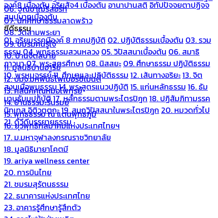
องค์8 เบื้องต้น
อริยสัจ4 เบื้องต้น
อานาปานสติ
อิทัปปัจจยตาปฏิจจ
06. ฐณิชาฌ์รีสอร์ท
สมุปบาทเบื้องต้น
07. นักศึกษาธรรมลาดพร้าว
ซีดีธรรม
08. วัดสามพระยา
01. อริยมรรคมีองค์ 8 ภาคปฏิบัติ
02. ปฏิบัติธรรมเบื้องต้น
03. รวม
09. ชมรมคนรู้ใจ
ธรรม
04. พุทธธรรมสวนหลวง
05. วิปัสสนาเบื้องต้น
06. สมาธิ
10. บ้านจิตสบาย
ภาวนา
07. พระสูตรศึกษา
08. นิสสยะ
09. ศึกษาธรรม ปฏิบัติธรรม
11. มูลนิธิบ้านอารีย์
10. พรหมจรรย์
11. ศึกษาและปฏิบัติธรรม
12. เส้นทางอริยะ
13. จิต
12. บมจ.มหพันธ์ไฟเบอร์ซีเมนต์
สงบเมื่อพบธรรม
14. พระสูตรแนวปฏิบัติ
15. แก่นหลักธรรม
16. ธัม
13. คลีนิคคุณหมอไพทูรย์
มานุธัมมปฏิบัติ
17. หลักธรรมตามพระไตรปิฎก
18. ปฏิสัมภิทามรรค
14. บ้านธรรมะรื่นรมย์
นิทเทส อิติวุตตกะ
19. สมถวิปัสสนาในพระไตรปิฎก
20. หมวดทั่วไป
15. พุทธธรรม ณ แดนพุทธภูมิ
21. ดีวีดีบรรยายธรรม
16. ยุวพุทธิกสมาคมแห่งประเทศไทยฯ
17. ม.มหาจุฬาลงกรณราชวิทยาลัย
18. มูลนิธิมายาโคตมี
19. ariya wellness center
20. การบินไทย
21. ชมรมสุรัตนธรรม
22. ธนาคารแห่งประเทศไทย
23. อาคารรู้ศึกษารู้สึกตัว