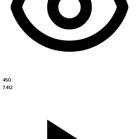
450
7,412