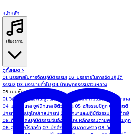
หน้าหลัก
เสียงธรรม
ดูทั้งหมด >
01. บรรยายในการจัดปฏิบัติธรรม1
02. บรรยายในการจัดปฏิบัติ
ธรรม2
03. บรรยายทั่วไป
04. บ้านพุทธธรรมสวนหลวง
05. เบนซ์ทองหล่อ
01. วินัยปิฎก
02. พระสูตรศึกษา
03. ปฏิสัมภิทามรรคและจูฬนิทเทส
04. มหานิทเทส จูฬนิทเทส อิติวุตตกะ
05. อภิธรรมปิฎก
06. เนตติ
ปกรณ์ และเปฏโกปเทสปกรณ์
07. ศึกษาและปฏิบัติธรรมวันอาทิตย์
08. ศึกษาและปฏิบัติธรรมวันอังคาร
09. หลักธรรมตามพระไตรปิฎก
06. ฐณิชาฌ์รีสอร์ท
07. นักศึกษาธรรมลาดพร้าว
08. วัด