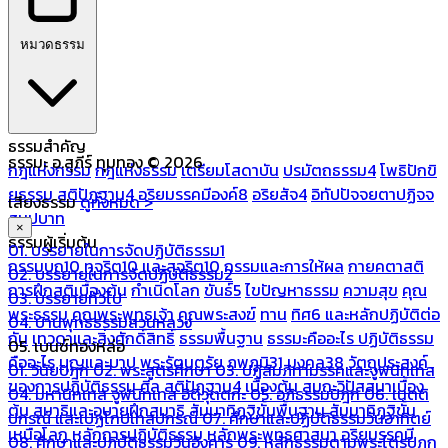
หมวดธรรม
ธรรมสำคัญ
ธรรมะ อ.สุภีร์ ทุมทอง © 2026
กฎแห่งกรรม
กฎแห่งธรรม
เตรียมโสดาบัน
ปรมัตถธรรม4
โพธิปักขิ
ยธรรม
สติปัฏฐาน4
อริยมรรคมีองค์8
อริยสัจ4
อิทัปปัจจยตาปฏิจจ
เสียงธรรม
ดูทั้งหมด >
สมุปบาท
×
ธรรมผู้เริ่มต้น
01. บรรยายในการจัดปฏิบัติธรรม1
กรรมบถ10 ทุจริต10 และสุจริต10
กรรมและการให้ผล
กายคตาสติ
02. บรรยายในการจัดปฏิบัติธรรม2
การฝึกสติเบื้องต้น
กำเนิดโลก
ขันธ์5
ไขปัญหาธรรม
ความสุข
คุณ
03. บรรยายทั่วไป
พระธรรม
คุณพระพุทธเจ้า
คุณพระสงฆ์
ทาน
ทิศ6 และหลักปฏิบัติต่อ
04. บ้านพุทธธรรมสวนหลวง
กัน
เทวดาและสิ่งศักดิ์สิทธิ์
ธรรมพื้นฐาน
ธรรมะคืออะไร ปฏิบัติธรรม
05. เบนซ์ทองหล่อ
คืออะไร
บุญและบาป
พระรัตนตรัย
ภพภูมิ31
มงคล38
วัตถุประสงค์
01. วินัยปิฎก
02. พระสูตรศึกษา
03. ปฏิสัมภิทามรรคและจูฬนิทเทส
ของการปฏิบัติธรรม
ศีล
สติปัฏฐาน4 เบื้องต้น
สมถะวิปัสสนาเบื้อง
04. มหานิทเทส จูฬนิทเทส อิติวุตตกะ
05. อภิธรรมปิฎก
06. เนตติ
ต้น
สมาธิและอุบายฝึกสมาธิ
สัมมาทิฏฐิขั้นพื้นฐาน
สัมมาทิฏฐิขั้น
ปกรณ์ และเปฏโกปเทสปกรณ์
07. ศึกษาและปฏิบัติธรรมวันอาทิตย์
เหนือโลก
หลักการปฏิบัติธรรม
หลักพระพุทธศาสนา
อริยมรรคมี
08. ศึกษาและปฏิบัติธรรมวันอังคาร
09. หลักธรรมตามพระไตรปิฎก