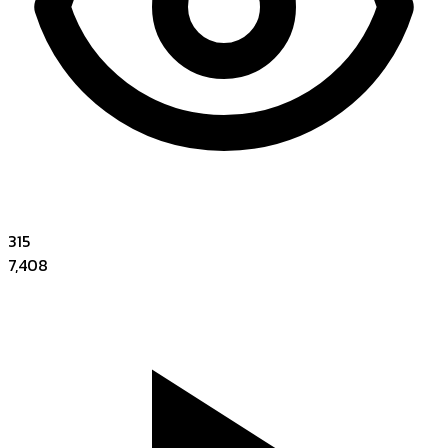
315
7,408