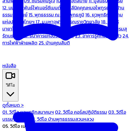
สามพระยา
09. ชมรมคนรู้ใจ
10. บ้านจิตสบาย
11. มูลนิธิบ้านอารีย์
12. บมจ.มหพันธ์ไฟเบอร์ซีเมนต์
13. คลีนิคคุณหมอไพทูรย์
14. บ้าน
ธรรมะรื่นรมย์
15. พุทธธรรม ณ แดนพุทธภูมิ
16. ยุวพุทธิกสมาคม
แห่งประเทศไทยฯ
17. ม.มหาจุฬาลงกรณราชวิทยาลัย
18. มูลนิธิ
มายาโคตมี
19. ariya wellness center
20. การบินไทย
21. ชมรมสุ
รัตนธรรม
22. ธนาคารแห่งประเทศไทย
23. อาคารรู้ศึกษารู้สึกตัว
24.
การไฟฟ้าฝ่ายผลิต
25. บ้านคุณสันติ
หนังสือ
วีดีโอ
ดูทั้งหมด >
01. วีดีโอ ยุวพุทธิกสมาคมฯ
02. วีดีโอ คอร์สปฏิบัติธรรม
03. วีดีโอ
บรรยายทั่วไป
04. วีดีโอ บ้านพุทธธรรมสวนหลวง
05. วีดีโอ เบนซ์ทองหล่อ