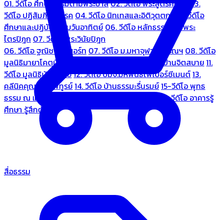
01. วีดีโอ ศึกษาธรรมตามพระบาลี
02. วีดีโอ พระสูตรศึกษา
03.
วีดีโอ ปฏิสัมภิทามรรค
04. วีดีโอ นิทเทสและอิติวุตตกะ
05. วีดีโอ
ศึกษาและปฏิบัติธรรมวันอาทิตย์
06. วีดีโอ หลักธรรมตามพระ
ไตรปิฎก
07. วีดีโอ พระวินัยปิฎก
06. วีดีโอ ฐณิชาฌ์รีสอร์ท
07. วีดีโอ ม.มหาจุฬาลงกรณฯ
08. วีดีโอ
มูลนิธิมายาโคตมี
09. วีดีโอ ชมรมคนรู้ใจ
10. วีดีโอ บ้านจิตสบาย
11.
วีดีโอ มูลนิธิบ้านอารีย์
12. วีดีโอ บมจ.มหพันธ์ไฟเบอร์ซีเมนต์
13.
คลีนิคคุณหมอไพทูรย์
14. วีดีโอ บ้านธรรมะรื่นรมย์
15-วีดีโอ พุทธ
ธรรม ณ แดนพุทธภูมิ
18. วีดีโอ ชมรมสุรัตนธรรม
19. วีดีโอ อาคารรู้
ศึกษา รู้สึกตัว
สื่อธรรม