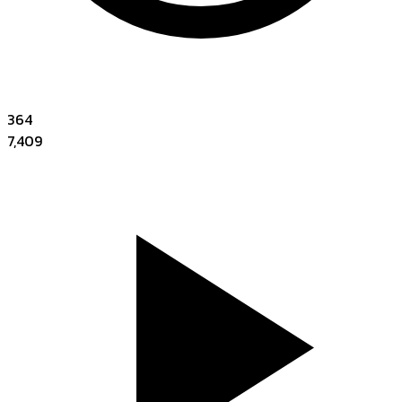
364
7,409