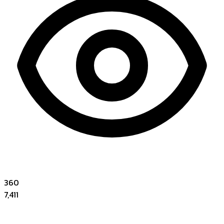
360
7,411