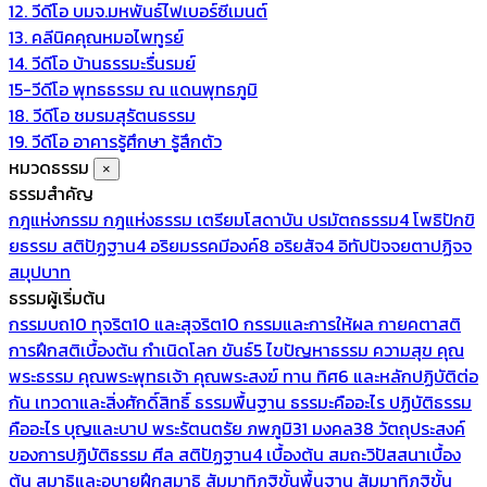
12. วีดีโอ บมจ.มหพันธ์ไฟเบอร์ซีเมนต์
13. คลีนิคคุณหมอไพทูรย์
14. วีดีโอ บ้านธรรมะรื่นรมย์
15-วีดีโอ พุทธธรรม ณ แดนพุทธภูมิ
18. วีดีโอ ชมรมสุรัตนธรรม
19. วีดีโอ อาคารรู้ศึกษา รู้สึกตัว
หมวดธรรม
×
ธรรมสำคัญ
กฎแห่งกรรม
กฎแห่งธรรม
เตรียมโสดาบัน
ปรมัตถธรรม4
โพธิปักขิ
ยธรรม
สติปัฏฐาน4
อริยมรรคมีองค์8
อริยสัจ4
อิทัปปัจจยตาปฏิจจ
สมุปบาท
ธรรมผู้เริ่มต้น
กรรมบถ10 ทุจริต10 และสุจริต10
กรรมและการให้ผล
กายคตาสติ
การฝึกสติเบื้องต้น
กำเนิดโลก
ขันธ์5
ไขปัญหาธรรม
ความสุข
คุณ
พระธรรม
คุณพระพุทธเจ้า
คุณพระสงฆ์
ทาน
ทิศ6 และหลักปฏิบัติต่อ
กัน
เทวดาและสิ่งศักดิ์สิทธิ์
ธรรมพื้นฐาน
ธรรมะคืออะไร ปฏิบัติธรรม
คืออะไร
บุญและบาป
พระรัตนตรัย
ภพภูมิ31
มงคล38
วัตถุประสงค์
ของการปฏิบัติธรรม
ศีล
สติปัฏฐาน4 เบื้องต้น
สมถะวิปัสสนาเบื้อง
ต้น
สมาธิและอุบายฝึกสมาธิ
สัมมาทิฏฐิขั้นพื้นฐาน
สัมมาทิฏฐิขั้น