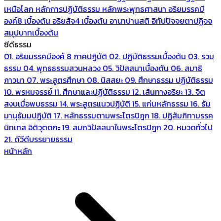
เหนือโลก
หลักการปฏิบัติธรรม
หลักพระพุทธศาสนา
อริยมรรคมี
องค์8 เบื้องต้น
อริยสัจ4 เบื้องต้น
อานาปานสติ
อิทัปปัจจยตาปฏิจจ
สมุปบาทเบื้องต้น
ซีดีธรรม
01. อริยมรรคมีองค์ 8 ภาคปฏิบัติ
02. ปฏิบัติธรรมเบื้องต้น
03. รวม
ธรรม
04. พุทธธรรมสวนหลวง
05. วิปัสสนาเบื้องต้น
06. สมาธิ
ภาวนา
07. พระสูตรศึกษา
08. นิสสยะ
09. ศึกษาธรรม ปฏิบัติธรรม
10. พรหมจรรย์
11. ศึกษาและปฏิบัติธรรม
12. เส้นทางอริยะ
13. จิต
สงบเมื่อพบธรรม
14. พระสูตรแนวปฏิบัติ
15. แก่นหลักธรรม
16. ธัม
มานุธัมมปฏิบัติ
17. หลักธรรมตามพระไตรปิฎก
18. ปฏิสัมภิทามรรค
นิทเทส อิติวุตตกะ
19. สมถวิปัสสนาในพระไตรปิฎก
20. หมวดทั่วไป
21. ดีวีดีบรรยายธรรม
หน้าหลัก