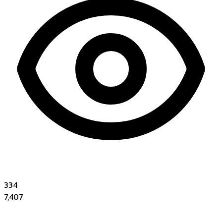
334
7,407