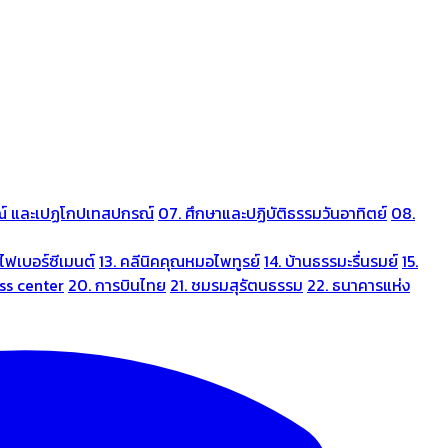
ณ์ และเปฏโกปเทสปกรณ์
07. ศึกษาและปฏิบัติธรรมวันอาทิตย์
08.
ไฟเบอร์ซีเมนต์
13. คลีนิคคุณหมอไพทูรย์
14. บ้านธรรมะรื่นรมย์
15.
ess center
20. การบินไทย
21. ชมรมสุรัตนธรรม
22. ธนาคารแห่ง