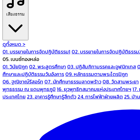
เสียงธรรม
ดูทั้งหมด >
01. บรรยายในการจัดปฏิบัติธรรม1
02. บรรยายในการจัดปฏิบัติธรรม
05. เบนซ์ทองหล่อ
01. วินัยปิฎก
02. พระสูตรศึกษา
03. ปฏิสัมภิทามรรคและจูฬนิทเทส
0
ศึกษาและปฏิบัติธรรมวันอังคาร
09. หลักธรรมตามพระไตรปิฎก
06. ฐณิชาฌ์รีสอร์ท
07. นักศึกษาธรรมลาดพร้าว
08. วัดสามพระยา
พุทธธรรม ณ แดนพุทธภูมิ
16. ยุวพุทธิกสมาคมแห่งประเทศไทยฯ
17.
ประเทศไทย
23. อาคารรู้ศึกษารู้สึกตัว
24. การไฟฟ้าฝ่ายผลิต
25. บ้า