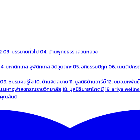
2
03. บรรยายทั่วไป
04. บ้านพุทธธรรมสวนหลวง
4. มหานิทเทส จูฬนิทเทส อิติวุตตกะ
05. อภิธรรมปิฎก
06. เนตติปกร
09. ชมรมคนรู้ใจ
10. บ้านจิตสบาย
11. มูลนิธิบ้านอารีย์
12. บมจ.มหพันธ์
 ม.มหาจุฬาลงกรณราชวิทยาลัย
18. มูลนิธิมายาโคตมี
19. ariya welln
นคุณสันติ